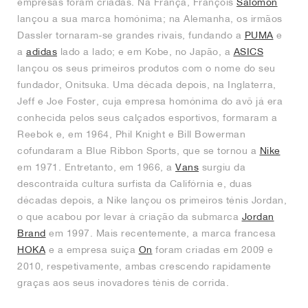
empresas foram criadas. Na França, François
Salomon
lançou a sua marca homónima; na Alemanha, os irmãos
Dassler tornaram-se grandes rivais, fundando a
PUMA
e
a
adidas
lado a lado; e em Kobe, no Japão, a
ASICS
lançou os seus primeiros produtos com o nome do seu
fundador, Onitsuka. Uma década depois, na Inglaterra,
Jeff e Joe Foster, cuja empresa homónima do avô já era
conhecida pelos seus calçados esportivos, formaram a
Reebok e, em 1964, Phil Knight e Bill Bowerman
cofundaram a Blue Ribbon Sports, que se tornou a
Nike
em 1971. Entretanto, em 1966, a
Vans
surgiu da
descontraída cultura surfista da Califórnia e, duas
décadas depois, a Nike lançou os primeiros ténis Jordan,
o que acabou por levar à criação da submarca
Jordan
Brand
em 1997. Mais recentemente, a marca francesa
HOKA
e a empresa suíça
On
foram criadas em 2009 e
2010, respetivamente, ambas crescendo rapidamente
graças aos seus inovadores ténis de corrida.