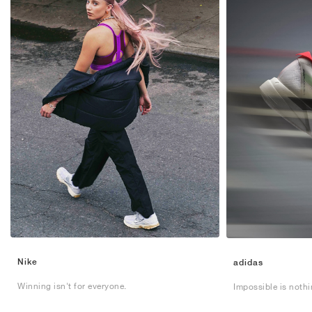
Nike
adidas
Winning isn't for everyone.
Impossible is nothi