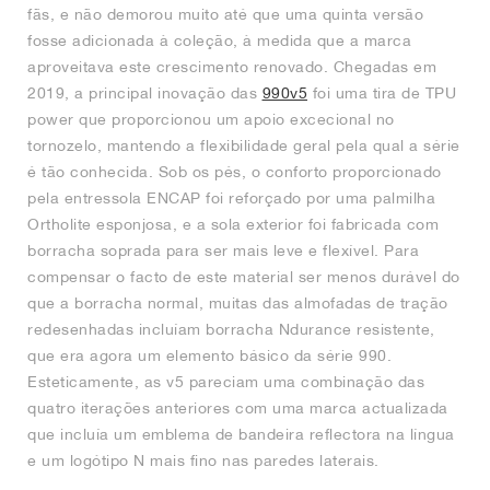
fãs, e não demorou muito até que uma quinta versão
fosse adicionada à coleção, à medida que a marca
aproveitava este crescimento renovado. Chegadas em
2019, a principal inovação das
990v5
foi uma tira de TPU
power que proporcionou um apoio excecional no
tornozelo, mantendo a flexibilidade geral pela qual a série
é tão conhecida. Sob os pés, o conforto proporcionado
pela entressola ENCAP foi reforçado por uma palmilha
Ortholite esponjosa, e a sola exterior foi fabricada com
borracha soprada para ser mais leve e flexível. Para
compensar o facto de este material ser menos durável do
que a borracha normal, muitas das almofadas de tração
redesenhadas incluíam borracha Ndurance resistente,
que era agora um elemento básico da série 990.
Esteticamente, as v5 pareciam uma combinação das
quatro iterações anteriores com uma marca actualizada
que incluía um emblema de bandeira reflectora na língua
e um logótipo N mais fino nas paredes laterais.