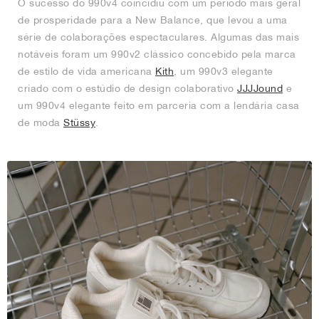
O sucesso do 990v4 coincidiu com um período mais geral
de prosperidade para a New Balance, que levou a uma
série de colaborações espectaculares. Algumas das mais
notáveis foram um 990v2 clássico concebido pela marca
de estilo de vida americana
Kith
, um 990v3 elegante
criado com o estúdio de design colaborativo
JJJJound
e
um 990v4 elegante feito em parceria com a lendária casa
de moda
Stüssy
.