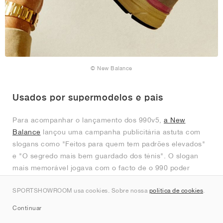
© New Balance
Usados por supermodelos e pais
Para acompanhar o lançamento dos 990v5,
a New
Balance
lançou uma campanha publicitária astuta com
slogans como "Feitos para quem tem padrões elevados"
e "O segredo mais bem guardado dos ténis". O slogan
mais memorável jogava com o facto de o 990 poder
agora ser visto nos pés de todos, desde celebridades
SPORTSHOWROOM usa cookies. Sobre nossa
política de cookies
.
preocupadas com a moda a pais que procuram conforto,
afirmando que era "Usado por supermodelos em Londres
Continuar
e pais no Ohio". Esta frase não só continuava a