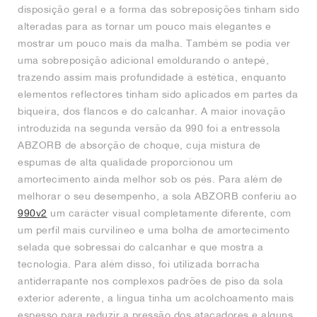
disposição geral e a forma das sobreposições tinham sido
alteradas para as tornar um pouco mais elegantes e
mostrar um pouco mais da malha. Também se podia ver
uma sobreposição adicional emoldurando o antepé,
trazendo assim mais profundidade à estética, enquanto
elementos reflectores tinham sido aplicados em partes da
biqueira, dos flancos e do calcanhar. A maior inovação
introduzida na segunda versão da 990 foi a entressola
ABZORB de absorção de choque, cuja mistura de
espumas de alta qualidade proporcionou um
amortecimento ainda melhor sob os pés. Para além de
melhorar o seu desempenho, a sola ABZORB conferiu ao
990v2
um carácter visual completamente diferente, com
um perfil mais curvilíneo e uma bolha de amortecimento
selada que sobressai do calcanhar e que mostra a
tecnologia. Para além disso, foi utilizada borracha
antiderrapante nos complexos padrões de piso da sola
exterior aderente, a língua tinha um acolchoamento mais
espesso para reduzir a pressão dos atacadores e alguns