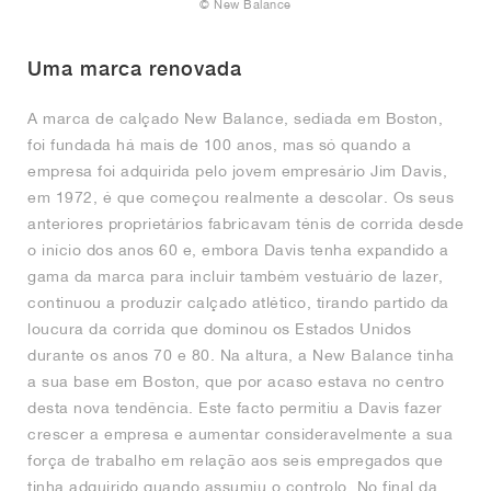
FIELD GENERAL
CRAZE
ADIRACER
MULE
471
GEL-CUMULUS 16
G.T. CUT
FORCE 58
TEKKIRA CUP
508
JORDAN
© New Balance
KILLSHOT 2
MOTO 2K
ITALIA
LEGACY 312
ALLERDALE
G.T. FUTURE
PS8
ALOHA SUPER
600
Uma marca renovada
A marca de calçado New Balance, sediada em Boston,
TOTAL 90
PHENOMENA
FORUM
JUMPMAN JACK
2000
VERTEBRAE
808
foi fundada há mais de 100 anos, mas só quando a
empresa foi adquirida pelo jovem empresário Jim Davis,
AVA ROVER
1000
HAMBURG
204L
AIR MAX 95
933
em 1972, é que começou realmente a descolar. Os seus
anteriores proprietários fabricavam ténis de corrida desde
MIND
860V2
o início dos anos 60 e, embora Davis tenha expandido a
gama da marca para incluir também vestuário de lazer,
AIR RIFT
continuou a produzir calçado atlético, tirando partido da
loucura da corrida que dominou os Estados Unidos
durante os anos 70 e 80. Na altura, a New Balance tinha
a sua base em Boston, que por acaso estava no centro
desta nova tendência. Este facto permitiu a Davis fazer
crescer a empresa e aumentar consideravelmente a sua
força de trabalho em relação aos seis empregados que
tinha adquirido quando assumiu o controlo. No final da