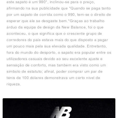
este sapato é um 990", inclinou-se para o preço,
afirmando na sua publicidade que "Quando se paga tanto
por um sapato de corrida como o 990, tem-se o direito de
esperar que ele se desgaste bem."Graças ao trabalho
árduo da equipa de design da New Balance, foi o que
aconteceu, o que significa que o crescente grupo de
corredores do país estava mais do que disposto a pagar
um pouco mais pela sua elevada qualidade. Entretanto,
fora do mundo do desporto, o sapato era popular entre os
utilizadores casuais devido ao seu excelente ajuste e
sensação de conforto, mas também era visto como um
símbolo de estatuto; afinal, poder comprar um par de
ténis de 100 dólares demonstrava um certo nível de
riqueza.