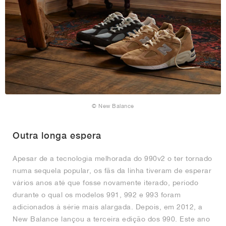
© New Balance
Outra longa espera
Apesar de a tecnologia melhorada do 990v2 o ter tornado
numa sequela popular, os fãs da linha tiveram de esperar
vários anos até que fosse novamente iterado, período
durante o qual os modelos 991, 992 e 993 foram
adicionados à série mais alargada. Depois, em 2012, a
New Balance lançou a terceira edição dos 990. Este ano