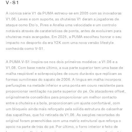
V-S1
A icónica série V1 da PUMA estreou-se em 2005 com as inovadoras
V1.06. Leves e com suporte, as chuteiras V1 deram a jogadores de
ataque como Eto'o, Pires e Anelka uma velocidade e um controlo
notáveis através de caraterísticas de ponta, antes de evoluírem para
chuteiras mais avançadas. Em 2025, a PUMA escolheu honrar o seu
impacto no desporto da era Y2K com uma nova versão lifestyle
conhecida como V-S1.
A PUMA V-S1 inspira-se nos dois primeiros modelos: a V1.06 e a
V1.08. Com base neste último, a sua parte superior tem uma base de
malha respirável e sobreposições de couro duráveis que replicam as
formas curvilíneas do sapato de 2006. A língua em malha incorpora
perfurações na metade inferior e uma ponta em couro resistente para
proporcionar ventilação na parte superior do pé. Os atacadores offset,
originalmente concebidos para proporcionar um melhor contacto
entre a chuteira e a bola, proporcionam um ajuste confortável, com
um bloqueio ainda mais reforçado pela sólida estrutura do calcanhar
das sapatilhas, que foi retirada da V1.06. As secções recortadas do
original foram preenchidas com uma matriz estrutural que reforça o
apoio na parte de trás do pé. Por último, o forro interior é feito de