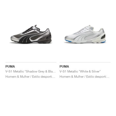
PUMA
PUMA
V-S1 Metallic "Shadow Grey & Black"
V-S1 Metallic "White & Silver"
Homem & Mulher / Estilo desportivo / Sapatos
Homem & Mulher / Estilo desportivo / Sapatos