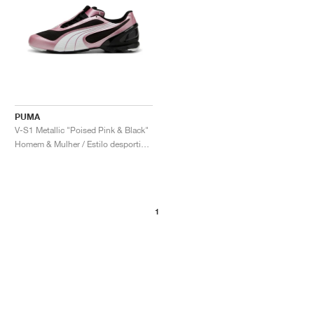
PUMA
V-S1 Metallic "Poised Pink & Black"
Homem & Mulher / Estilo desportivo / Sapatos
1