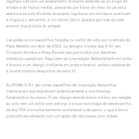
logótipo Cat com um acabamento brilhante estende-se ao longo do
antepé e do flanco medial, passando por baixo do meio do pé até à
abertura na sola dividida, enquanto logótipos em miniatura acentuam
a língua e o calcanhar, e um último felino aparece por trás da sola
exterior translúcida do antepé.
Lançadas como sapatilhas focadas no estilo de vida com a estreia do
Pack Metallic em abril de 2025, os designs iniciais das V-S1 em
Cinzento Sombra e Rosa Poised são pontuados por detalhes
metálicos apelativos. Seguiram-se uma edição deslumbrante em preto
e branco e um design cintilante em prata e branco, ambos celebrando
a ilustre história desportiva da série V1.
As PUMA V-S1 são umas sapatilhas de inspiração desportiva
memoráveis que expressam autenticamente a rica herança
futebolística da marca. O seu design aerodinâmico e baixo em relação
ao solo tem um estilo sem esforço e a sua tecnologia de desempenho
da era Y2K é simultaneamente confortável e de apoio, o que a torna
uma silhueta atraente com um apelo de retrocesso com classe.