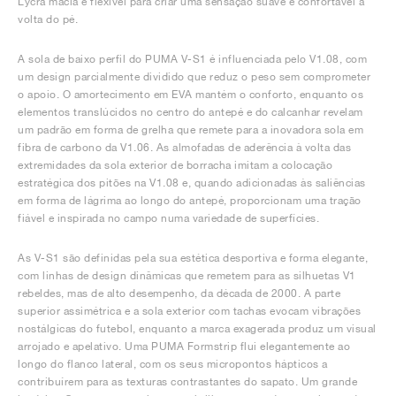
Lycra macia e flexível para criar uma sensação suave e confortável à
volta do pé.
A sola de baixo perfil do PUMA V-S1 é influenciada pelo V1.08, com
um design parcialmente dividido que reduz o peso sem comprometer
o apoio. O amortecimento em EVA mantém o conforto, enquanto os
elementos translúcidos no centro do antepé e do calcanhar revelam
um padrão em forma de grelha que remete para a inovadora sola em
fibra de carbono da V1.06. As almofadas de aderência à volta das
extremidades da sola exterior de borracha imitam a colocação
estratégica dos pitões na V1.08 e, quando adicionadas às saliências
em forma de lágrima ao longo do antepé, proporcionam uma tração
fiável e inspirada no campo numa variedade de superfícies.
As V-S1 são definidas pela sua estética desportiva e forma elegante,
com linhas de design dinâmicas que remetem para as silhuetas V1
rebeldes, mas de alto desempenho, da década de 2000. A parte
superior assimétrica e a sola exterior com tachas evocam vibrações
nostálgicas do futebol, enquanto a marca exagerada produz um visual
arrojado e apelativo. Uma PUMA Formstrip flui elegantemente ao
longo do flanco lateral, com os seus micropontos hápticos a
contribuírem para as texturas contrastantes do sapato. Um grande