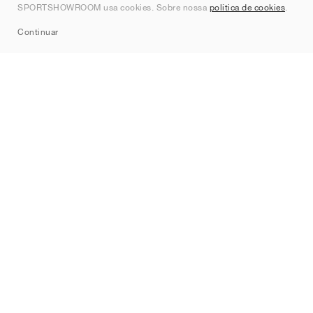
SPORTSHOWROOM usa cookies. Sobre nossa
política de cookies
.
Sitemap
Continuar
Marcas
Nike
Jordan
adidas
New Balance
ASICS
PUMA
Converse
Vans
Hoka
Salomon
On
Saucony