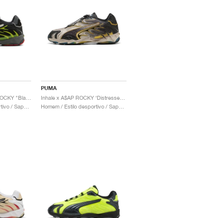
PUMA
Inhale Mesh x A$AP ROCKY "Black & Lime Pow"
Inhale x A$AP ROCKY ‘Distressed Pack’ "Warm White & Black"
Homem / Estilo desportivo / Sapatos
Homem / Estilo desportivo / Sapatos