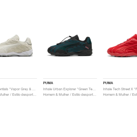
PUMA
PUMA
Inhale Essentials "Vapor Grey & Warm White"
Inhale Urban Explorer "Green Terrain & Black"
Homem & Mulher / Estilo desportivo / Sapatos
Homem & Mulher / Estilo desportivo / Sapatos