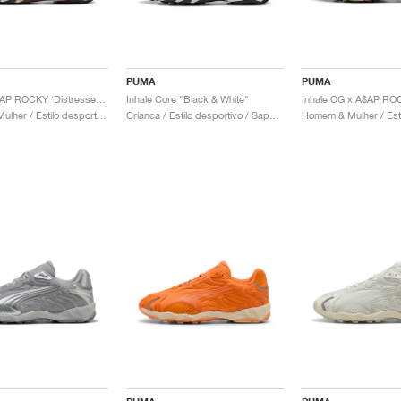
PUMA
PUMA
Inhale x A$AP ROCKY ‘Distressed Pack’ "Black & Pop Red"
Inhale Core "Black & White"
Homem & Mulher / Estilo desportivo / Sapatos
Crianca / Estilo desportivo / Sapatos