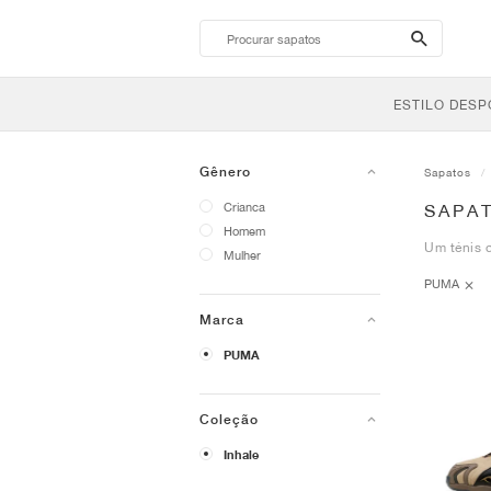
search-
btn
ESTILO DESP
Gênero
Sapatos
Crianca
SAPA
Homem
Um ténis d
Mulher
PUMA
Marca
PUMA
Coleção
Inhale