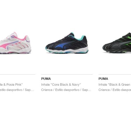
PUMA
PUMA
te & Posie Pink"
Inhale "Core Black & Navy"
Inhale "Black & Green
Crianca / Estilo desportivo / Sapatos
Crianca / Estilo desportivo / Sapatos