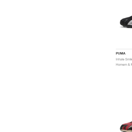
PUMA
Inhale Smil