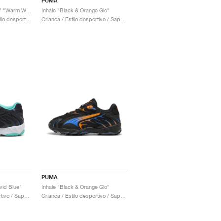
PUMA
Inhale ‘Reflective Pack’ "Warm White"
Inhale "Black & Orange Glo"
Homem & Mulher / Estilo desportivo / Sapatos
Crianca / Estilo desportivo / Sapatos
PUMA
vid Blue"
Inhale "Black & Orange Glo"
Crianca / Estilo desportivo / Sapatos
Crianca / Estilo desportivo / Sapatos