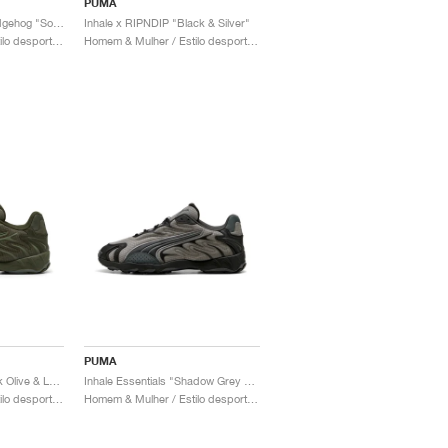
PUMA
Inhale x Sonic The Hedgehog "Sonic"
Inhale x RIPNDIP "Black & Silver"
Homem & Mulher / Estilo desportivo / Sapatos
Homem & Mulher / Estilo desportivo / Sapatos
PUMA
Inhale Essentials "Dark Olive & Lux Army"
Inhale Essentials "Shadow Grey & Black"
Homem & Mulher / Estilo desportivo / Sapatos
Homem & Mulher / Estilo desportivo / Sapatos