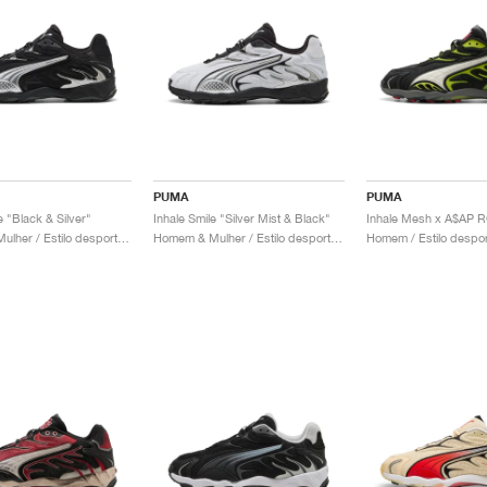
PUMA
PUMA
e "Black & Silver"
Inhale Smile "Silver Mist & Black"
Homem & Mulher / Estilo desportivo / Sapatos
Homem & Mulher / Estilo desportivo / Sapatos