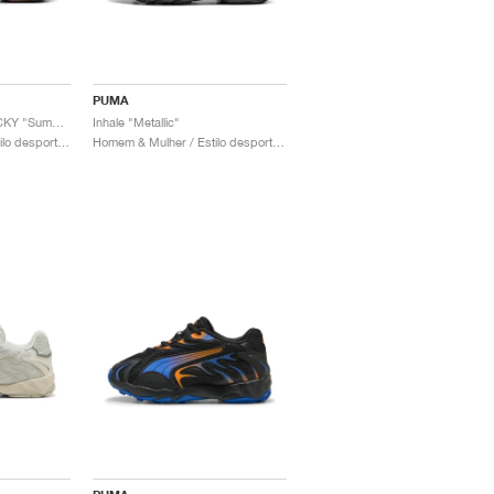
PUMA
Inhale OG x A$AP ROCKY "Summer Melon & High Risk Red"
Inhale "Metallic"
Homem & Mulher / Estilo desportivo / Sapatos
Homem & Mulher / Estilo desportivo / Sapatos