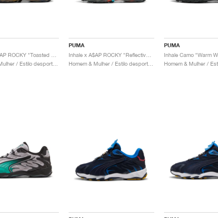
PUMA
PUMA
Inhale x A$AP ROCKY "Toasted Almond & Black"
Inhale x A$AP ROCKY "Reflective Silver"
Inhale Camo "Warm Wh
Homem & Mulher / Estilo desportivo / Sapatos
Homem & Mulher / Estilo desportivo / Sapatos