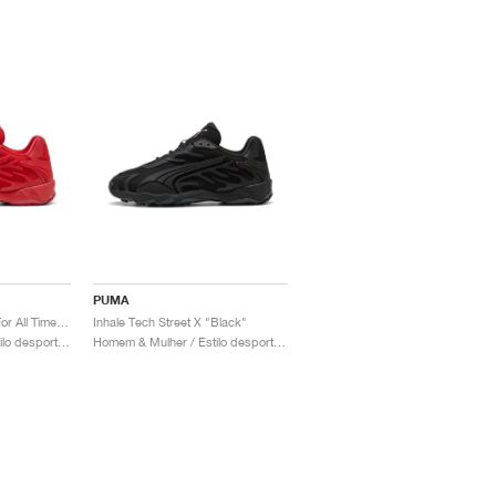
PUMA
Inhale Tech Street X "For All Time Red"
Inhale Tech Street X "Black"
Homem & Mulher / Estilo desportivo / Sapatos
Homem & Mulher / Estilo desportivo / Sapatos