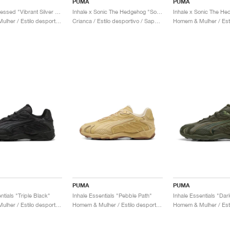
PUMA
PUMA
Inhale Distressed "Vibrant Silver & Vibrant Green"
Inhale x Sonic The Hedgehog "Sonic"
Homem & Mulher / Estilo desportivo / Sapatos
Crianca / Estilo desportivo / Sapatos
PUMA
PUMA
ntials "Triple Black"
Inhale Essentials "Pebble Path"
Homem & Mulher / Estilo desportivo / Sapatos
Homem & Mulher / Estilo desportivo / Sapatos