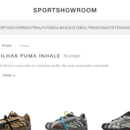
ORTIVO
CORRIDA
TRAIL
FUTEBOL
BASQUETEBOL
TREINO
SKATE
TÉNIS
G
PUMA
Inhale
TILHAS PUMA INHALE
56 artigos
inâmico inspirado no simples poder de uma respiração calmante.
Inhale