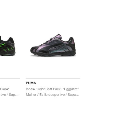
PUMA
 Glare"
Inhale ‘Color Shift Pack’ "Eggplant"
Crianca / Estilo desportivo / Sapatos
Mulher / Estilo desportivo / Sapatos