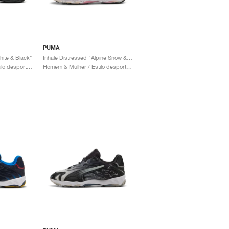
PUMA
ite & Black"
Inhale Distressed "Alpine Snow & Red"
Homem & Mulher / Estilo desportivo / Sapatos
Homem & Mulher / Estilo desportivo / Sapatos