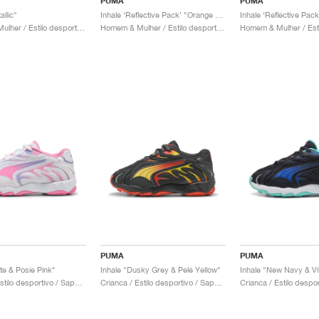
PUMA
PUMA
allic"
Inhale ‘Reflective Pack’ "Orange Glo"
Homem & Mulher / Estilo desportivo / Sapatos
Homem & Mulher / Estilo desportivo / Sapatos
PUMA
PUMA
te & Posie Pink"
Inhale "Dusky Grey & Pelé Yellow"
Inhale "New Navy & Vi
Crianca / Estilo desportivo / Sapatos
Crianca / Estilo desportivo / Sapatos