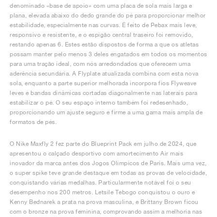
denominado «base de apoio» com uma placa de sola mais larga e
plana, elevada abaixo do dedo grande do pé para proporcionar melhor
estabilidade, especialmente nas curvas. É feito de Pebax mais leve,
responsivo e resistente, e o espigão central traseiro foi removido,
restando apenas 6. Estes estão dispostos de forma a que os atletas
possam manter pelo menos 3 deles engatados em todos os momentos
para uma tração ideal, com nós arredondados que oferecem uma
aderência secundária. A Flyplate atualizada combina com esta nova
sola, enquanto a parte superior melhorada incorpora fios Flyweave
leves e bandas dinâmicas cortadas diagonalmente nas laterais para
estabilizar o pé. O seu espaço interno também foi redesenhado,
proporcionando um ajuste seguro e firme a uma gama mais ampla de
formatos de pés.
O Nike Maxfly 2 fez parte do Blueprint Pack em julho de 2024, que
apresentou o calçado desportivo com amortecimento Air mais
inovador da marca antes dos Jogos Olímpicos de Paris. Mais uma vez,
o super spike teve grande destaque em todas as provas de velocidade,
conquistando várias medalhas. Particularmente notável foi o seu
desempenho nos 200 metros. Letsile Tebogo conquistou o ouro e
Kenny Bednarek a prata na prova masculina, e Brittany Brown ficou
com o bronze na prova feminina, comprovando assim a melhoria nas