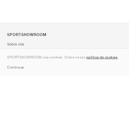
SPORTSHOWROOM
Sobre nós
Contato
SPORTSHOWROOM usa cookies. Sobre nossa
política de cookies
.
Sitemap
Continuar
Marcas
Nike
Jordan
adidas
New Balance
ASICS