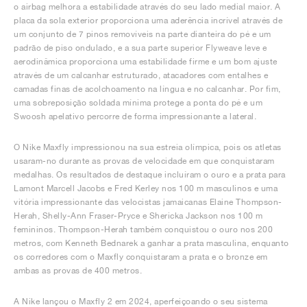
o airbag melhora a estabilidade através do seu lado medial maior. A
placa da sola exterior proporciona uma aderência incrível através de
um conjunto de 7 pinos removíveis na parte dianteira do pé e um
padrão de piso ondulado, e a sua parte superior Flyweave leve e
aerodinâmica proporciona uma estabilidade firme e um bom ajuste
através de um calcanhar estruturado, atacadores com entalhes e
camadas finas de acolchoamento na língua e no calcanhar. Por fim,
uma sobreposição soldada mínima protege a ponta do pé e um
Swoosh apelativo percorre de forma impressionante a lateral.
O Nike Maxfly impressionou na sua estreia olímpica, pois os atletas
usaram-no durante as provas de velocidade em que conquistaram
medalhas. Os resultados de destaque incluíram o ouro e a prata para
Lamont Marcell Jacobs e Fred Kerley nos 100 m masculinos e uma
vitória impressionante das velocistas jamaicanas Elaine Thompson-
Herah, Shelly-Ann Fraser-Pryce e Shericka Jackson nos 100 m
femininos. Thompson-Herah também conquistou o ouro nos 200
metros, com Kenneth Bednarek a ganhar a prata masculina, enquanto
os corredores com o Maxfly conquistaram a prata e o bronze em
ambas as provas de 400 metros.
A Nike lançou o Maxfly 2 em 2024, aperfeiçoando o seu sistema