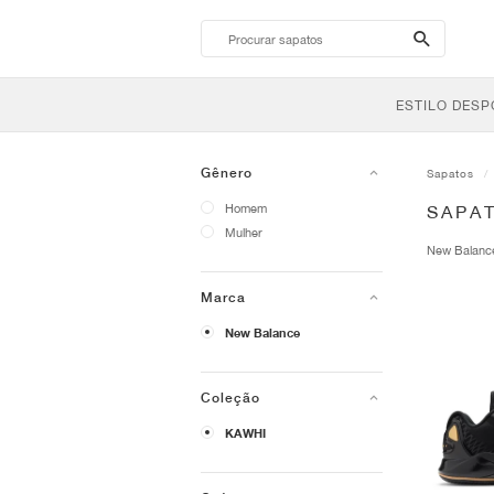
search-
btn
ESTILO DESP
Gênero
Sapatos
Homem
SAPA
Mulher
New Balan
Marca
New Balance
Coleção
KAWHI