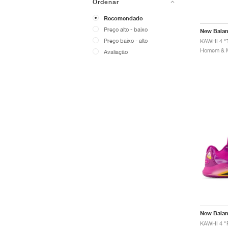
Ordenar
Recomendado
Preço alto - baixo
New Bala
Preço baixo - alto
KAWHI 4 "
Avaliação
New Bala
KAWHI 4 "