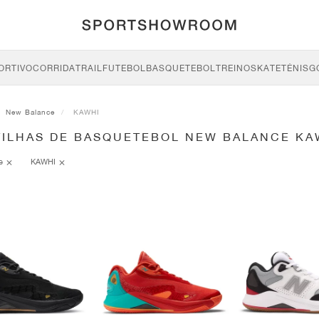
ORTIVO
CORRIDA
TRAIL
FUTEBOL
BASQUETEBOL
TREINO
SKATE
TÉNIS
G
New Balance
KAWHI
TILHAS DE BASQUETEBOL NEW BALANCE KA
ce
KAWHI