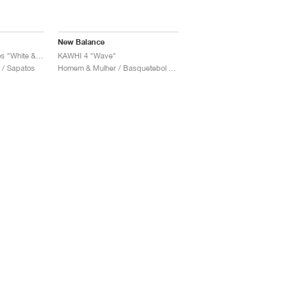
New Balance
KAWHI 4 x Tiago Lemos "White & Black"
KAWHI 4 "Wave"
 / Sapatos
Homem & Mulher / Basquetebol / Sapatos