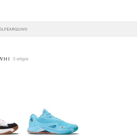
OLFE
ARQUIVO
WHI
5 artigos