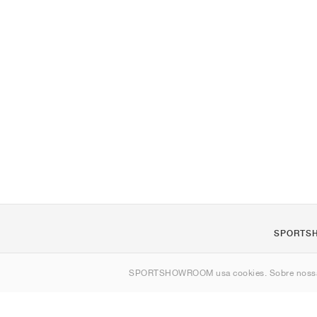
SPORTS
Sobre nós
SPORTSHOWROOM usa cookies. Sobre nos
Contato
Sitemap