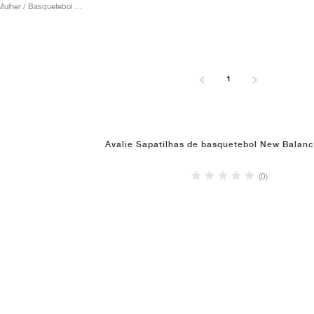
Homem & Mulher / Basquetebol / Sapatos
1
Avalie Sapatilhas de basquetebol New Balan
(0)