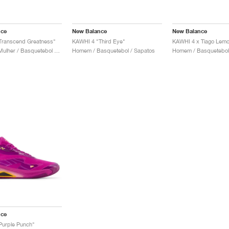
nce
New Balance
New Balance
Transcend Greatness"
KAWHI 4 "Third Eye"
Homem & Mulher / Basquetebol / Sapatos
Homem / Basquetebol / Sapatos
Homem / Basquetebol
nce
Purple Punch"