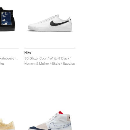
Nike
SB Blazer Mid x Isle Skateboards "Patch"
SB Blazer Court "White & Black"
tos
Homem & Mulher / Skate / Sapatos