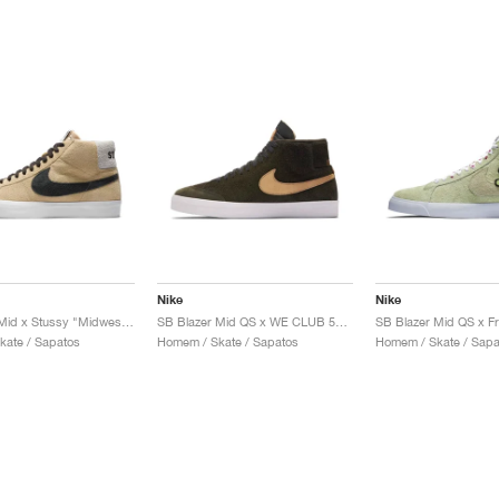
Nike
Nike
SB Blazer Mid x Stussy "Midwest Gold"
SB Blazer Mid QS x WE CLUB 58 "Sequoia & Flight Gold"
kate / Sapatos
Homem / Skate / Sapatos
Homem / Skate / Sapa