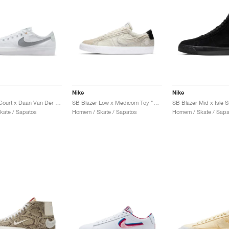
Nike
Nike
SB Blazer Court x Daan Van Der Linden "White & Wolf Grey"
SB Blazer Low x Medicom Toy "Light Cream"
kate / Sapatos
Homem / Skate / Sapatos
Homem / Skate / Sapa