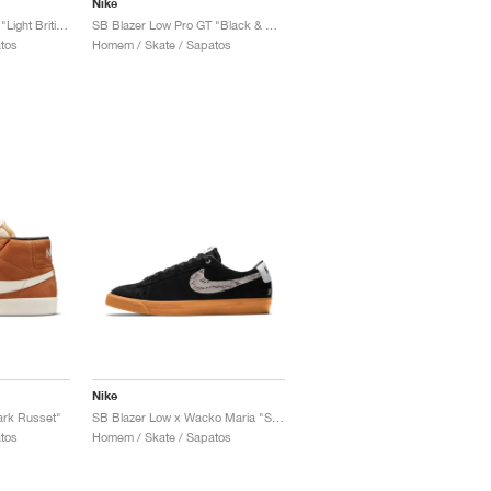
Nike
SB Blazer Low Pro GT "Light British Tan & Dark Team Red"
SB Blazer Low Pro GT "Black & Dusty Cactus"
tos
Homem / Skate / Sapatos
Nike
ark Russet"
SB Blazer Low x Wacko Maria "Snake"
tos
Homem / Skate / Sapatos