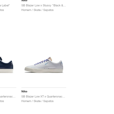
Nike
e Label"
SB Blazer Low x Stussy "Black & Palm Green"
tos
Homem / Skate / Sapatos
Nike
SB Blazer Low XT x Quartersnacks "Navy"
SB Blazer Low XT x Quartersnacks "White"
tos
Homem / Skate / Sapatos