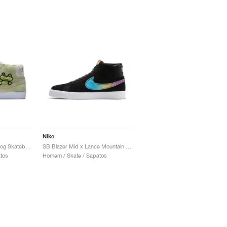
Nike
SB Blazer Mid QS x Frog Skateboards "Light Liquid Lime"
SB Blazer Mid x Lance Mountain "78/17"
tos
Homem / Skate / Sapatos