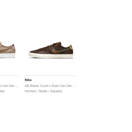
Nike
SB Blazer Court x Daan Van Der Linden "Grain"
SB Blazer Court x Daan Van Der Linden "Baroque Brown"
tos
Homem / Skate / Sapatos