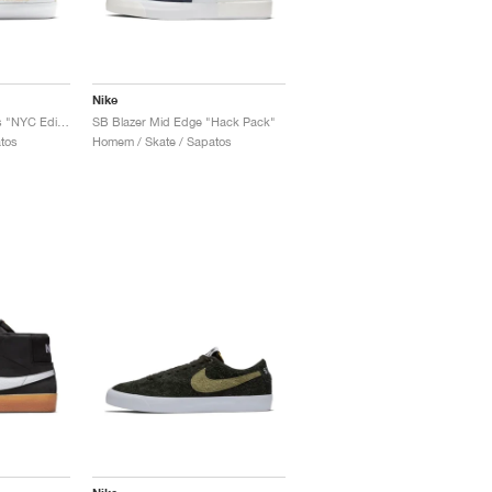
Nike
SB Blazer Low Canvas "NYC Editions: Procell"
SB Blazer Mid Edge "Hack Pack"
tos
Homem / Skate / Sapatos