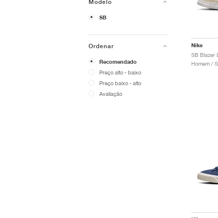
Modelo
SB
Nike
Ordenar
Recomendado
Homem / S
Preço alto - baixo
Preço baixo - alto
Avaliação