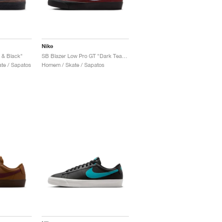
Nike
 & Black"
SB Blazer Low Pro GT "Dark Team Red"
te / Sapatos
Homem / Skate / Sapatos