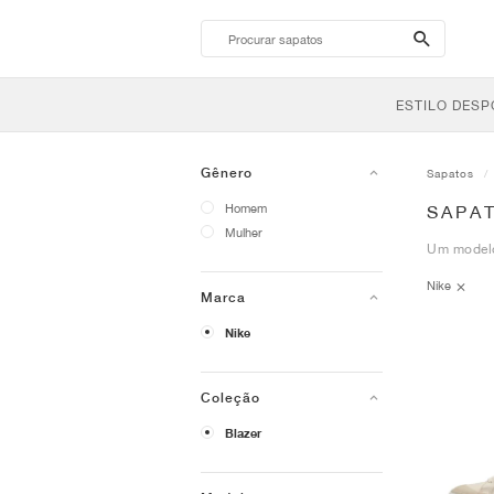
search-
btn
ESTILO DESP
Gênero
Sapatos
Homem
SAPAT
Mulher
Um modelo 
Nike
Marca
Nike
Coleção
Blazer