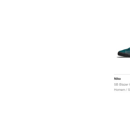
Nike
Homem / S