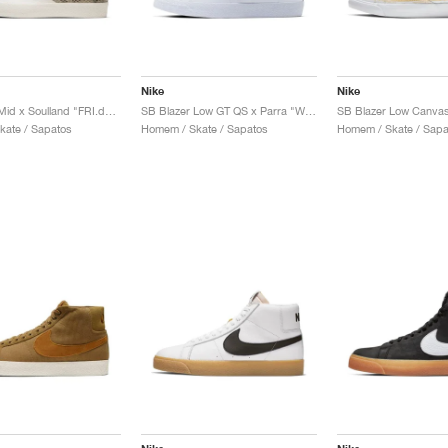
Nike
Nike
SB Blazer Mid x Soulland "FRI.day 03"
SB Blazer Low GT QS x Parra "White & Multi"
kate / Sapatos
Homem / Skate / Sapatos
Homem / Skate / Sapa