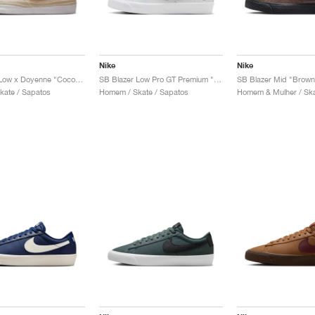
Nike
Nike
SB Blazer Low x Doyenne "Coconut Milk & Rattan"
SB Blazer Low Pro GT Premium "Fine China"
SB Blazer Mid "Brown
kate / Sapatos
Homem / Skate / Sapatos
Homem & Mulher / Ska