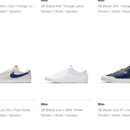
Nike
Nike
SB Blazer Mid x Oski "Orange Label"
SB Blazer Mid "Orange Label"
SB Blazer Mid "Orang
kate / Sapatos
Homem / Skate / Sapatos
Homem / Skate / Sapa
Nike
Nike
SB Blazer Low QS x Polar Skate Co. "Summit White & Deep Royal Blue"
SB Blazer Low x NBA "White"
kate / Sapatos
Homem / Skate / Sapatos
Homem / Skate / Sapa