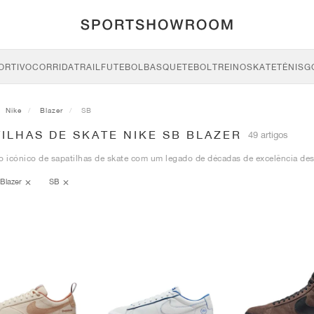
ORTIVO
CORRIDA
TRAIL
FUTEBOL
BASQUETEBOL
TREINO
SKATE
TÉNIS
G
Nike
Blazer
SB
ILHAS DE SKATE NIKE SB BLAZER
49 artigos
icónico de sapatilhas de skate com um legado de décadas de excelência desp
Blazer
SB