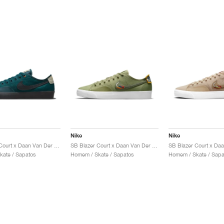
Nike
Nike
SB Blazer Court x Daan Van Der Linden "Midnight Turquoise"
SB Blazer Court x Daan Van Der Linden "Dusty Olive"
kate / Sapatos
Homem / Skate / Sapatos
Homem / Skate / Sapa