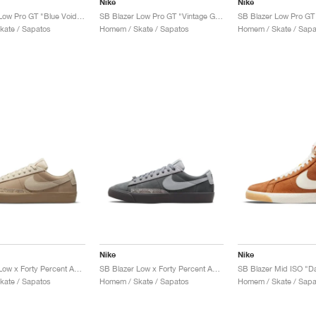
Nike
Nike
SB Blazer Low Pro GT "Blue Void & Sail"
SB Blazer Low Pro GT "Vintage Green"
kate / Sapatos
Homem / Skate / Sapatos
Homem / Skate / Sapa
Nike
Nike
SB Blazer Low x Forty Percent Against Rights "Khaki"
SB Blazer Low x Forty Percent Against Rights "Cool Grey"
SB Blazer Mid ISO "D
kate / Sapatos
Homem / Skate / Sapatos
Homem / Skate / Sapa