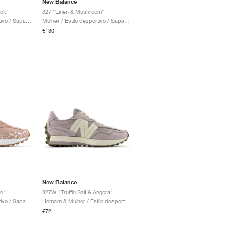
New Balance
ck"
327 "Linen & Mushroom"
Mulher / Estilo desportivo / Sapatos
Mulher / Estilo desportivo / Sapatos
€130
New Balance
te"
327W "Truffle Salt & Angora"
Mulher / Estilo desportivo / Sapatos
Homem & Mulher / Estilo desportivo / Sapatos
€72