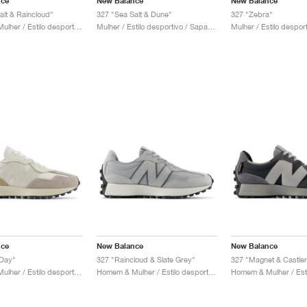
nce
New Balance
New Balance
alt & Raincloud"
327 "Sea Salt & Dune"
327 "Zebra"
Homem & Mulher / Estilo desportivo / Sapatos
Mulher / Estilo desportivo / Sapatos
nce
New Balance
New Balance
 Day"
327 "Raincloud & Slate Grey"
327 "Magnet & Castle
Homem & Mulher / Estilo desportivo / Sapatos
Homem & Mulher / Estilo desportivo / Sapatos