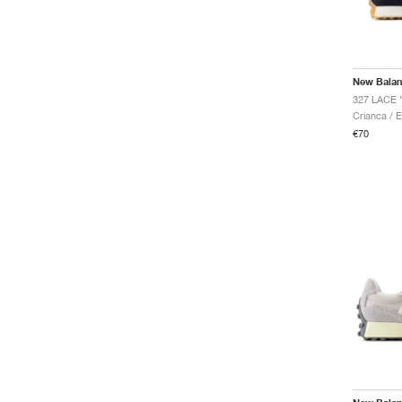
New Bala
€70