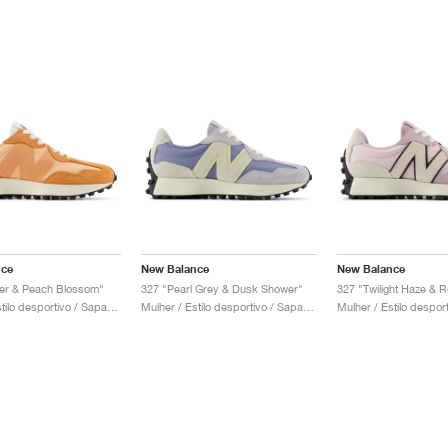
nce
New Balance
New Balance
er & Peach Blossom"
327 "Pearl Grey & Dusk Shower"
327 "Twilight Haze & 
Mulher / Estilo desportivo / Sapatos
Mulher / Estilo desportivo / Sapatos