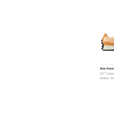
New Bala
327 "Copp