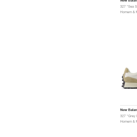
New Bala
327 "Sea S
New Bala
327 "Grey