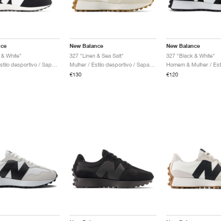
nce
New Balance
New Balance
 & White"
327 "Linen & Sea Salt"
327 "Black & White"
Crianca / Estilo desportivo / Sapatos
Mulher / Estilo desportivo / Sapatos
€130
€120