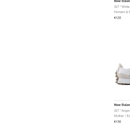
New Bala
327 "White
€120
New Bala
327 "Angor
€130