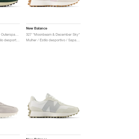
New Balance
327 "Midnight Green & Outerspace"
327 "Moonbeam & December Sky"
Homem & Mulher / Estilo desportivo / Sapatos
Mulher / Estilo desportivo / Sapatos