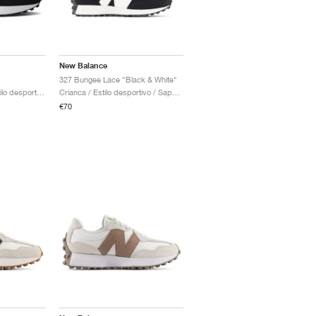
New Balance
327 Bungee Lace "Black & White"
Homem & Mulher / Estilo desportivo / Sapatos
Crianca / Estilo desportivo / Sapatos
€70