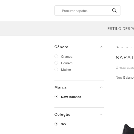
search-
btn
ESTILO DESP
Gênero
Sapatos
Crianca
SAPA
Homem
Umas sapa
Mulher
New Balan
Marca
New Balance
Coleção
327