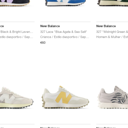
nce
New Balance
New Balance
327 LACE "Black & Bright Lavender"
327 Lace "Blue Agate & Sea Salt"
Crianca / Estilo desportivo / Sapatos
Crianca / Estilo desportivo / Sapatos
€60