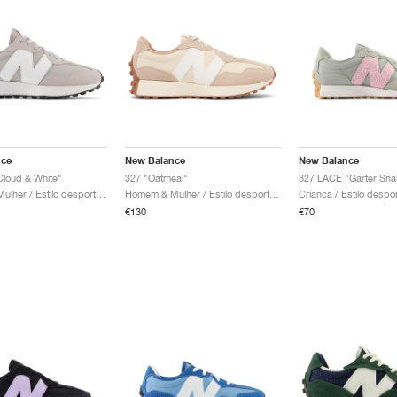
nce
New Balance
New Balance
Cloud & White"
327 "Oatmeal"
Homem & Mulher / Estilo desportivo / Sapatos
Homem & Mulher / Estilo desportivo / Sapatos
€130
€70