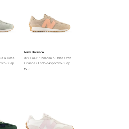
New Balance
327 LACE "Garter Snake & Rose Sugar"
327 LACE "Incense & Dried Orange"
Crianca / Estilo desportivo / Sapatos
Crianca / Estilo desportivo / Sapatos
€70