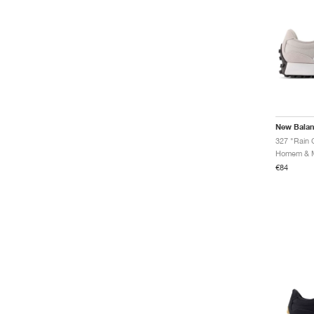
New Bala
327 "Rain 
€84