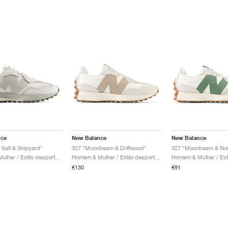
nce
New Balance
New Balance
Salt & Shipyard"
327 "Moonbeam & Driftwood"
327 "Moonbeam & Nor
Homem & Mulher / Estilo desportivo / Sapatos
Homem & Mulher / Estilo desportivo / Sapatos
€130
€91