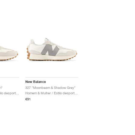
New Balance
i"
327 "Moonbeam & Shadow Grey"
Homem & Mulher / Estilo desportivo / Sapatos
Homem & Mulher / Estilo desportivo / Sapatos
€91