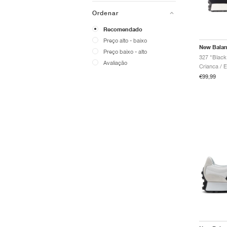
Ordenar
Recomendado
Preço alto - baixo
New Bala
Preço baixo - alto
327 "Black
Avaliação
€99,99