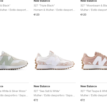
nce
New Balance
New Balance
 & Black"
327 "Triple Black"
327 "Moonbeam & Bla
Homem & Mulher / Estilo desportivo / Sapatos
Homem & Mulher / Estilo desportivo / Sapatos
€120
€120
nce
New Balance
New Balance
a White & Silver Moss"
327 "Sea Salt & White"
327 "Flat Taupe & Whi
Mulher / Estilo desportivo / Sapatos
Mulher / Estilo desportivo / Sapatos
€72
€72