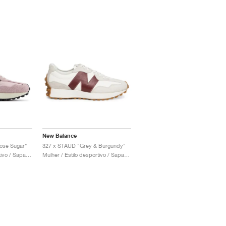
New Balance
Rose Sugar"
327 x STAUD "Grey & Burgundy"
Mulher / Estilo desportivo / Sapatos
Mulher / Estilo desportivo / Sapatos