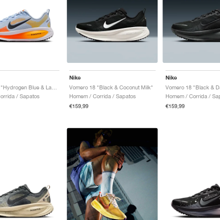
Nike
Nike
Vomero 18 "Hydrogen Blue & Laser Orange"
Vomero 18 "Black & Coconut Milk"
rrida / Sapatos
Homem / Corrida / Sapatos
Homem / Corrida / Sa
€159,99
€159,99