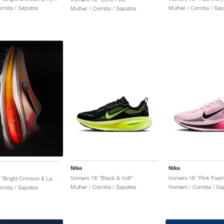
orrida / Sapatos
Mulher / Corrida / Sa
Mulher / Corrida / Sapatos
Nike
Nike
Vomero 18 "Black & Volt"
Vomero 18 "Pink Foam
Vomero 18 "Bright Crimson & Laser Orange"
Mulher / Corrida / Sapatos
Homem / Corrida / Sa
orrida / Sapatos