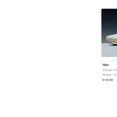
Nike
Vomero 18 
Mulher / C
€159,99