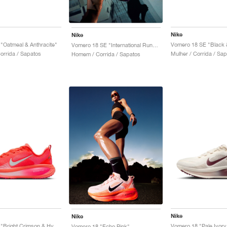
Nike
Nike
"Oatmeal & Anthracite"
Vomero 18 SE "International Running Pack"
rrida / Sapatos
Mulher / Corrida / Sa
Homem / Corrida / Sapatos
Nike
Nike
Vomero 18 "Bright Crimson & Hyper Pink"
Vomero 18 "Echo Pink"