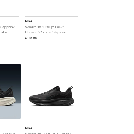
Nike
 Sapphire"
Vomero 18 "Disrupt Pack"
patos
Homem / Corrida / Sapatos
€164,99
Nike
Vomero 18 (Extra Wide) "Black & Coconut Milk"
Vomero 18 GORE-TEX "Black & Anthracite"