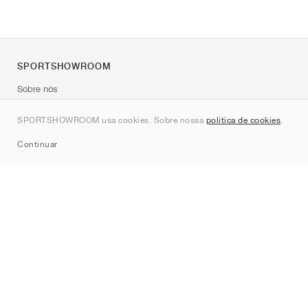
SPORTSHOWROOM
Sobre nós
Contato
SPORTSHOWROOM usa cookies. Sobre nossa
política de cookies
.
Sitemap
Continuar
Marcas
Nike
Jordan
adidas
New Balance
ASICS
PUMA