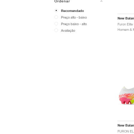
Ordenar
Recomendado
Preço alto - baixo
New Bala
Preço baixo - alto
Avaliação
New Bala