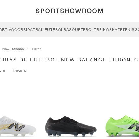
ORTIVO
CORRIDA
TRAIL
FUTEBOL
BASQUETEBOL
TREINO
SKATE
TÉNIS
G
New Balance
Furon
EIRAS DE FUTEBOL NEW BALANCE FURON
9 
ce
Furon