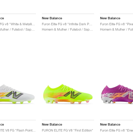
nce
New Balance
New Balance
Furon Elite FG v8 "White & Metallic Gold"
Furon Elite FG v8 "Infinite Dark Pack"
Homem & Mulher / Futebol / Sapatos
Homem & Mulher / Futebol / Sapatos
nce
New Balance
New Balance
FURON ELITE V8 FG "Flash Point Pack"
FURON ELITE FG V8 "First Edition"