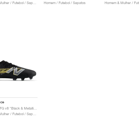
Homem & Mulher / Futebol / Sapatos
Homem / Futebol / Sapatos
nce
Furon Elite FG v8 "Black & Metallic Gold"
Homem & Mulher / Futebol / Sapatos