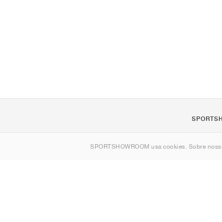
SPORTS
Sobre nós
SPORTSHOWROOM usa cookies. Sobre nos
Contato
Sitemap