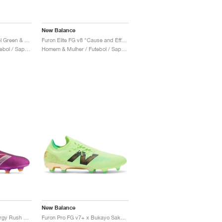
New Balance
Furon Elite FG v8 "Pixel Green & Black"
Furon Elite FG v8 "Cause and Effect pack"
Homem & Mulher / Futebol / Sapatos
Homem & Mulher / Futebol / Sapatos
New Balance
Furon Elite FG v8 "Energy Rush Pack"
Furon Pro FG v7+ x Bukayo Saka "Signature Edition"