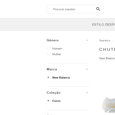
search-
btn
ESTILO DESP
Gênero
Sapatos
Homem
CHUT
Mulher
New Balan
Marca
New Balance
Coleção
Furon