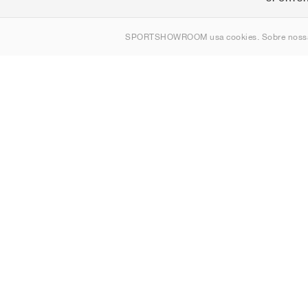
Sobre nós
SPORTSHOWROOM usa cookies. Sobre nos
Contato
Sitemap
Portugal