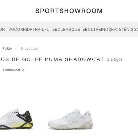
ORTIVO
CORRIDA
TRAIL
FUTEBOL
BASQUETEBOL
TREINO
SKATE
TÉNIS
G
PUMA
Shadowcat
TOS DE GOLFE PUMA SHADOWCAT
2 artigos
Shadowcat