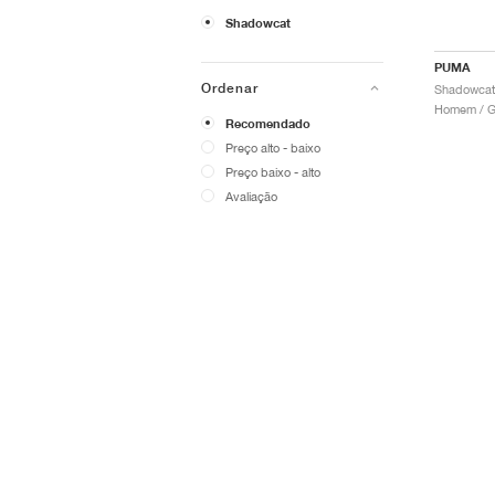
Shadowcat
PUMA
Ordenar
Homem / Go
Recomendado
Preço alto - baixo
Preço baixo - alto
Avaliação