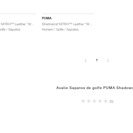
PUMA
Shadowcat NITRO™ Leather "White & Black"
Shadowcat NITRO™ Leather "White & Ash Grey"
lfe / Sapatos
Homem / Golfe / Sapatos
1
Avalie Sapatos de golfe PUMA Shadow
(0)