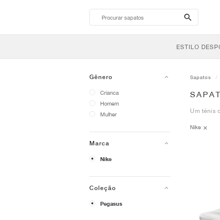
search-
btn
ESTILO DESP
Gênero
Sapatos
Crianca
SAPA
Homem
Um tênis d
Mulher
Nike
Marca
Nike
Coleção
Pegasus