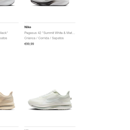
Nike
Black"
Pegasus 42 "Summit White & Metallic Silver"
patos
Crianca / Corrida / Sapatos
€99,99