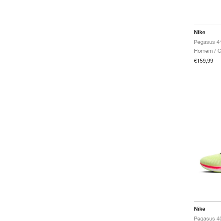
Nike
Homem / Co
€159,99
Nike
Pegasus 4