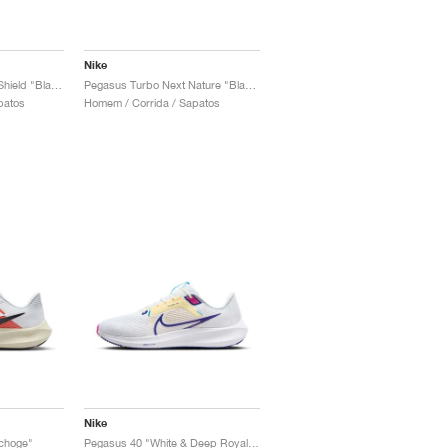
Nike
Air Zoom Pegasus 39 Shield "Black"
Pegasus Turbo Next Nature "Black & Sail"
patos
Homem / Corrida / Sapatos
Nike
pchoge"
Pegasus 40 "White & Deep Royal Blue"