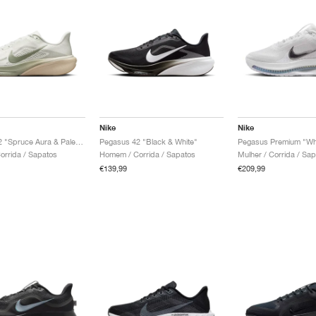
Nike
Nike
Pegasus 42 "Spruce Aura & Pale Ivory"
Pegasus 42 "Black & White"
rrida / Sapatos
Homem / Corrida / Sapatos
Mulher / Corrida / Sa
€139,99
€209,99