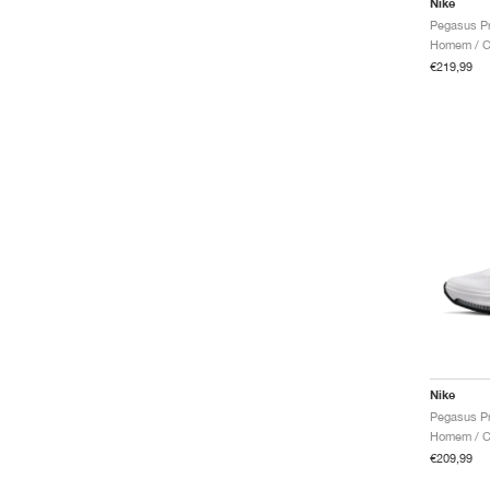
Nike
Homem / Co
€219,99
Nike
Homem / Co
€209,99