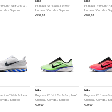
Nike
Nike
Pegasus Premium "Wolf Grey & Midnight Navy"
Pegasus 42 "Black & White"
rrida / Sapatos
Homem / Corrida / Sapatos
Homem / Corrida / Sa
€139,99
€209,99
Nike
Nike
Pegasus Premium "White & Racer Blue"
Pegasus 42 "Volt Tint & Sapphire"
rrida / Sapatos
Crianca / Corrida / Sapatos
Crianca / Corrida / Sa
€99,99
€99,99