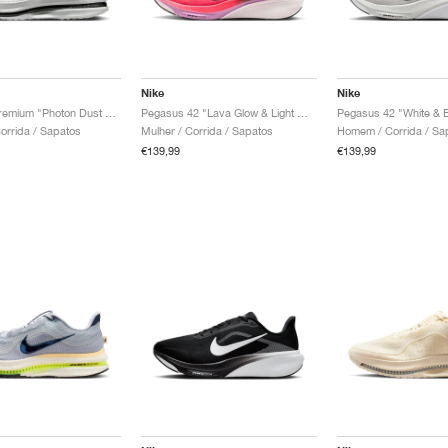
Nike
Nike
Pegasus Premium "Photon Dust & Black"
Pegasus 42 "Lava Glow & Light Magenta"
Pegasus 42 "White & 
rrida / Sapatos
Mulher / Corrida / Sapatos
Homem / Corrida / Sa
€139,99
€139,99