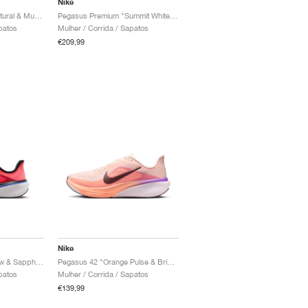
Nike
Pegasus Premium "Natural & Mushroom"
Pegasus Premium "Summit White & Pencil Point"
patos
Mulher / Corrida / Sapatos
€209,99
Nike
Pegasus 42 "Lava Glow & Sapphire"
Pegasus 42 "Orange Pulse & Bright Violet"
patos
Mulher / Corrida / Sapatos
€139,99