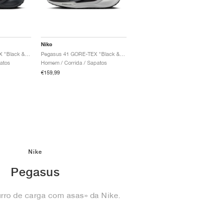
Nike
Pegasus 41 GORE-TEX "Black & Anthracite"
Pegasus 41 GORE-TEX "Black & Summit White"
patos
Homem / Corrida / Sapatos
€159,99
Nike
Pegasus
rro de carga com asas» da Nike.