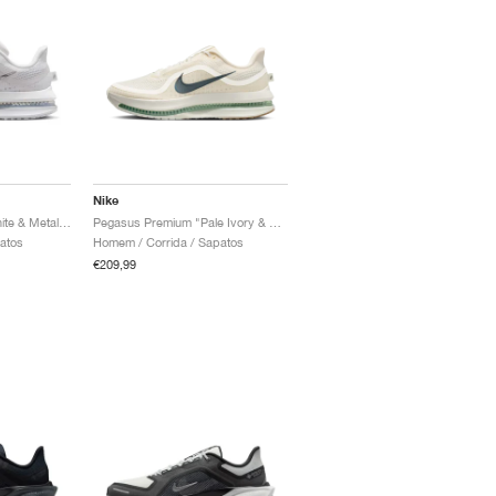
Nike
Pegasus Premium "White & Metallic Silver"
Pegasus Premium "Pale Ivory & Jade Horizon"
patos
Homem / Corrida / Sapatos
€209,99