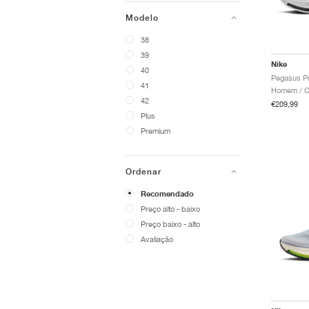
Modelo
38
39
Nike
40
41
Homem / Co
42
€209,99
Plus
Premium
Ordenar
Recomendado
Preço alto - baixo
Preço baixo - alto
Avaliação