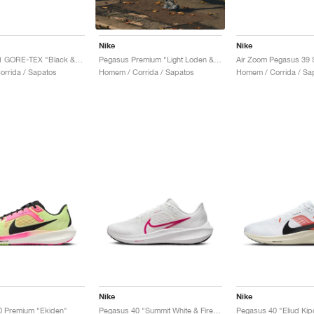
Nike
Nike
Pegasus 41 GORE-TEX "Black & Anthracite"
Pegasus Premium "Light Loden & Medium Olive"
rrida / Sapatos
Homem / Corrida / Sa
Homem / Corrida / Sapatos
Nike
Nike
0 Premium "Ekiden"
Pegasus 40 "Summit White & Fireberry"
Pegasus 40 "Eliud Ki