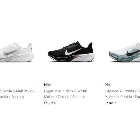
Nike
Nike
Pegasus 42 "White & Metallic Silver"
Pegasus 42 "Black & White"
Pegasus 42 "White & M
orrida / Sapatos
Mulher / Corrida / Sapatos
Homem / Corrida / Sa
€139,99
€139,99