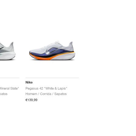
Nike
ineral Slate"
Pegasus 42 "White & Lapis"
patos
Homem / Corrida / Sapatos
€139,99