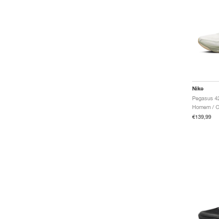
Nike
Homem / Co
€139,99