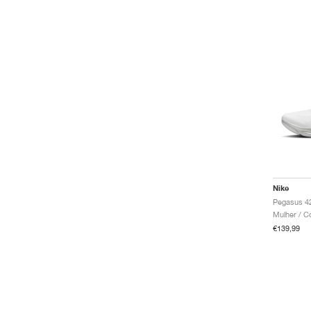
Nike
Mulher / C
€139,99