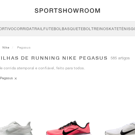
ORTIVO
CORRIDA
TRAIL
FUTEBOL
BASQUETEBOL
TREINO
SKATE
TÉNIS
G
Nike
Pegasus
TILHAS DE RUNNING NIKE PEGASUS
585 artigos
e corrida atemporal e confiável, feito para todos.
Pegasus