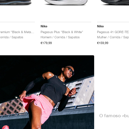
Nike
Nike
Pegasus Premium "Black & Metallic Silver"
Pegasus Plus "Black & White"
rrida / Sapatos
Homem / Corrida / Sapatos
Mulher / Corrida / Sa
€179,99
€159,99
O famoso «bu