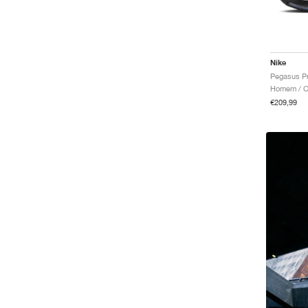
Nike
Homem / Co
€209,99