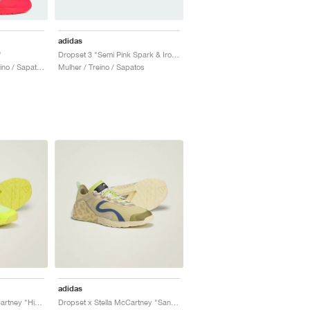
adidas
"
Dropset 3 "Semi Pink Spark & Iron Metallic"
Homem & Mulher / Treino / Sapatos
Mulher / Treino / Sapatos
adidas
Dropset by Stella McCartney "Hi-Res Yellow & Bahia Glow"
Dropset x Stella McCartney "Sand & Halo Gold"