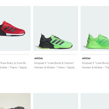
adidas
adidas
Dropset 3 "Pure Ruby & Core Black"
Dropset 3 "Lime Burst & Carbon"
Homem & Mulher / Treino / Sapatos
Homem & Mulher / Treino / Sapatos