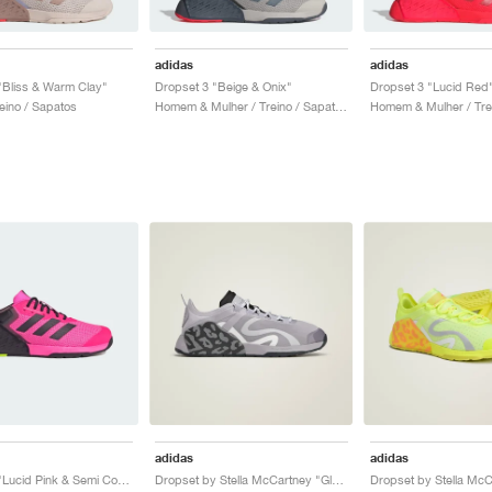
adidas
adidas
"Bliss & Warm Clay"
Dropset 3 "Beige & Onix"
Dropset 3 "Lucid Red
eino / Sapatos
Homem & Mulher / Treino / Sapatos
adidas
adidas
Dropset 3 "Lucid Pink & Semi Cobalt Blue"
Dropset by Stella McCartney "Glory Grey & Utility Black"