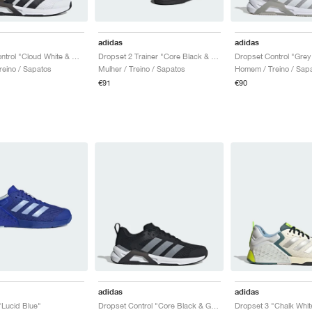
adidas
adidas
Dropset Control "Cloud White & Core Black"
Dropset 2 Trainer "Core Black & Six Grey"
eino / Sapatos
Mulher / Treino / Sapatos
Homem / Treino / Sap
€91
€90
adidas
adidas
"Lucid Blue"
Dropset Control "Core Black & Grey"