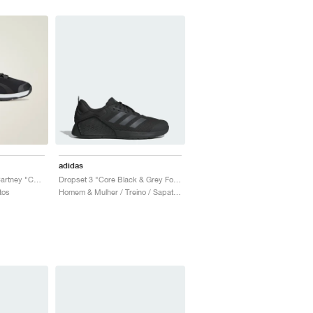
adidas
Dropset by Stella McCartney "Core Black"
Dropset 3 "Core Black & Grey Four"
tos
Homem & Mulher / Treino / Sapatos