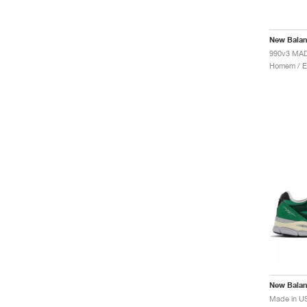
New Bala
990v3 MAD
New Bala