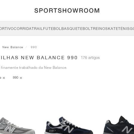
ORTIVO
CORRIDA
TRAIL
FUTEBOL
BASQUETEBOL
TREINO
SKATE
TÉNIS
G
New Balance
990
TILHAS NEW BALANCE 990
176 artigos
 finamente trabalhado da New Balance.
ce
990