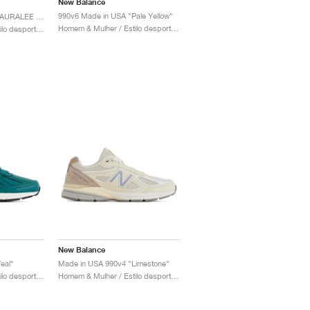
New Balance
990v6 Made in USA "Pale Yellow"
990v4 Made in USA x AURALEE "Trooper"
Homem & Mulher / Estilo desportivo / Sapatos
Homem & Mulher / Estilo desportivo / Sapatos
New Balance
eal"
Made in USA 990v4 "Limestone"
Homem & Mulher / Estilo desportivo / Sapatos
Homem & Mulher / Estilo desportivo / Sapatos