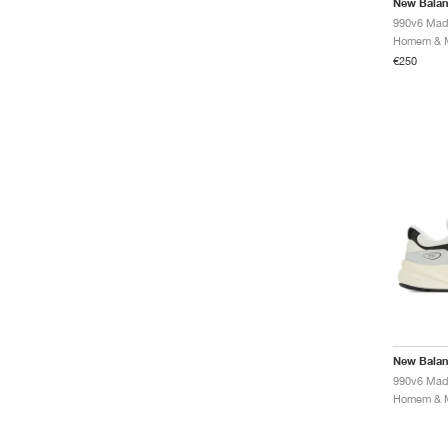
New Bala
€250
New Bala