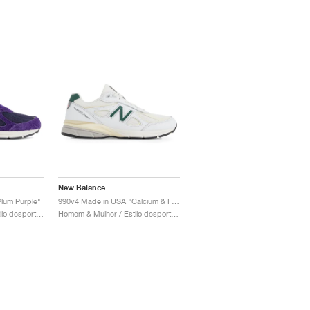
New Balance
lum Purple"
990v4 Made in USA "Calcium & Forest Green"
Homem & Mulher / Estilo desportivo / Sapatos
Homem & Mulher / Estilo desportivo / Sapatos