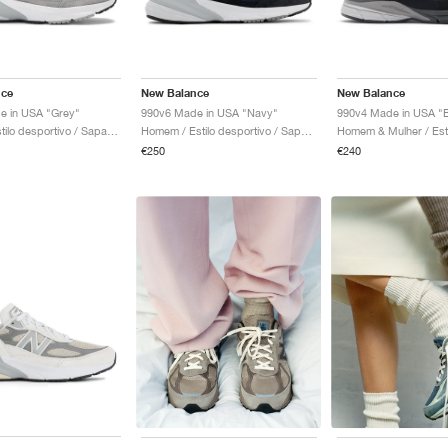
nce
New Balance
New Balance
e in USA "Grey"
990v6 Made in USA "Navy"
Mulher / Estilo desportivo / Sapatos
Homem / Estilo desportivo / Sapatos
€250
€240