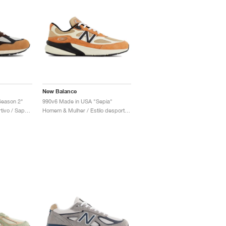
New Balance
Season 2"
990v6 Made in USA "Sepia"
Homem / Estilo desportivo / Sapatos
Homem & Mulher / Estilo desportivo / Sapatos