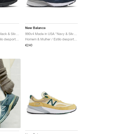
New Balance
990v4 Made in USA "Black & Silver"
990v4 Made in USA "Navy & Silver"
Homem & Mulher / Estilo desportivo / Sapatos
Homem & Mulher / Estilo desportivo / Sapatos
€240