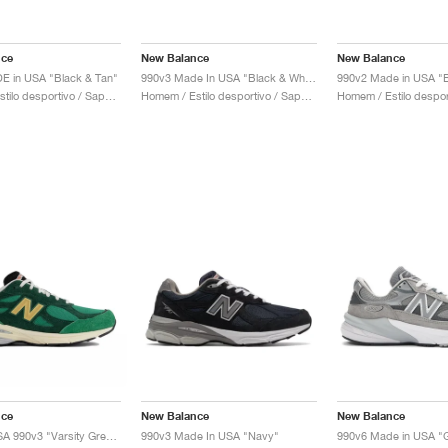
nce
New Balance
New Balance
E in USA "Black & Tan"
990v3 Made In USA "Black & White"
Homem / Estilo desportivo / Sapatos
Homem / Estilo desportivo / Sapatos
nce
New Balance
New Balance
Made in USA 990v3 "Varsity Green & Gold"
990v3 Made In USA "Navy"
990v6 Made in USA "