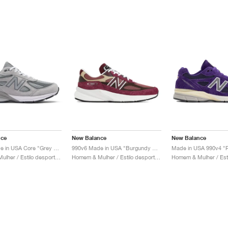
nce
New Balance
New Balance
990v4 Made in USA Core "Grey & Silver"
990v6 Made in USA "Burgundy & Tan"
Made in USA 990v4 "P
Homem & Mulher / Estilo desportivo / Sapatos
Homem & Mulher / Estilo desportivo / Sapatos