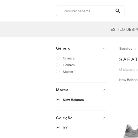
search-
btn
ESTILO DESP
Gênero
Sapatos
Crianca
SAPA
Homem
O clássico
Mulher
New Balan
Marca
New Balance
Coleção
990