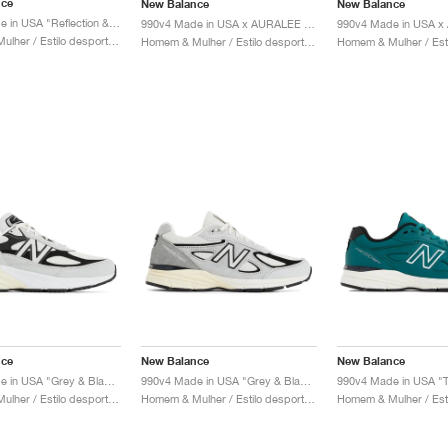
nce
New Balance
New Balance
990v6 Made in USA "Reflection & Marblehead"
990v4 Made in USA x AURALEE "London Fog"
Homem & Mulher / Estilo desportivo / Sapatos
Homem & Mulher / Estilo desportivo / Sapatos
nce
New Balance
New Balance
990v6 Made in USA "Grey & Black"
990v4 Made in USA "Grey & Black"
990v4 Made in USA "T
Homem & Mulher / Estilo desportivo / Sapatos
Homem & Mulher / Estilo desportivo / Sapatos