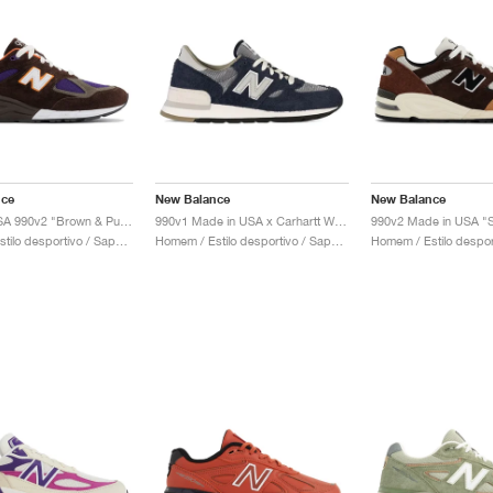
nce
New Balance
New Balance
Made in USA 990v2 "Brown & Purple"
990v1 Made in USA x Carhartt WIP "Dark Navy"
990v2 Made in USA "
Homem / Estilo desportivo / Sapatos
Homem / Estilo desportivo / Sapatos