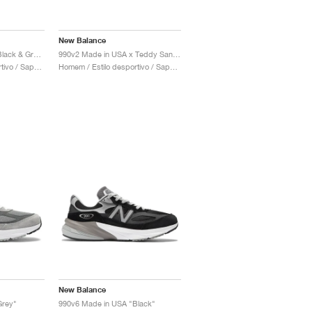
New Balance
990v2 Made in USA "Black & Grey"
990v2 Made in USA x Teddy Santis "Marigold"
Homem / Estilo desportivo / Sapatos
Homem / Estilo desportivo / Sapatos
New Balance
Grey"
990v6 Made in USA "Black"