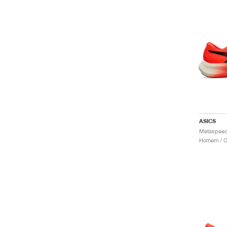
ASICS
Metaspeed
Homem / Co