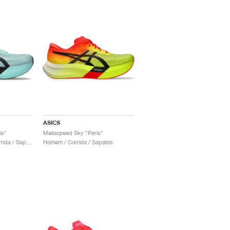
ASICS
is"
Metaspeed Sky "Paris"
Homem & Mulher / Corrida / Sapatos
Homem / Corrida / Sapatos