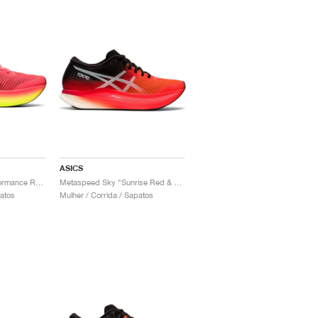
ASICS
Metaspeed Sky "Performance Red"
Metaspeed Sky "Sunrise Red & Black"
patos
Mulher / Corrida / Sapatos