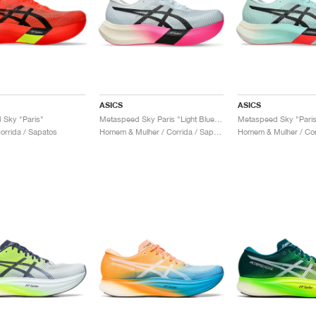
ASICS
ASICS
 Sky "Paris"
Metaspeed Sky Paris "Light Blue & Black"
Metaspeed Sky "Paris
rrida / Sapatos
Homem & Mulher / Corrida / Sapatos