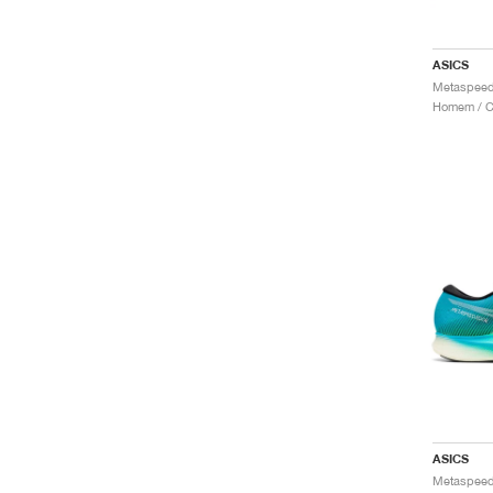
ASICS
Homem / Co
ASICS
Metaspeed