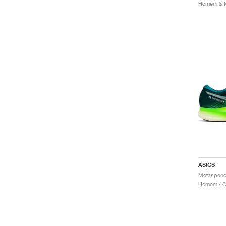
ASICS
Homem / Co