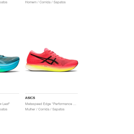
patos
Homem / Corrida / Sapatos
ASICS
 Leaf"
Metaspeed Edge "Performance Red & Black"
patos
Mulher / Corrida / Sapatos