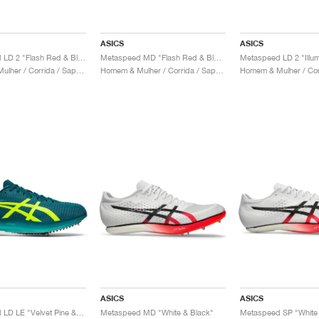
ASICS
ASICS
Metaspeed LD 2 "Flash Red & Black"
Metaspeed MD "Flash Red & Black"
Homem & Mulher / Corrida / Sapatos
Homem & Mulher / Corrida / Sapatos
ASICS
ASICS
Metaspeed LD LE "Velvet Pine & Safety Yellow"
Metaspeed MD "White & Black"
Metaspeed SP "White 