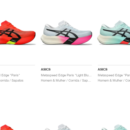
ASICS
ASICS
 Edge "Paris"
Metaspeed Edge Paris "Light Blue & Black"
Metaspeed Edge "Par
rrida / Sapatos
Homem & Mulher / Corrida / Sapatos