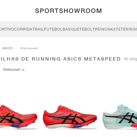
ORTIVO
CORRIDA
TRAIL
FUTEBOL
BASQUETEBOL
TREINO
SKATE
TÉNIS
G
ASICS
Metaspeed
TILHAS DE RUNNING ASICS METASPEED
45 arti
Metaspeed