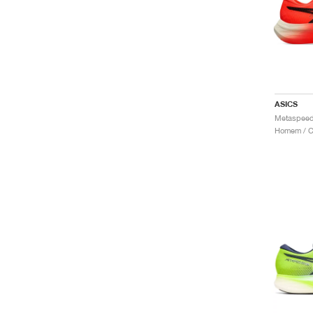
ASICS
Metaspeed
Homem / Co