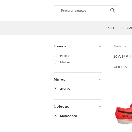
search-
btn
ESTILO DESP
Gênero
Sapatos
Homem
SAPA
Mulher
ASICS
Marca
ASICS
Coleção
Metaspeed