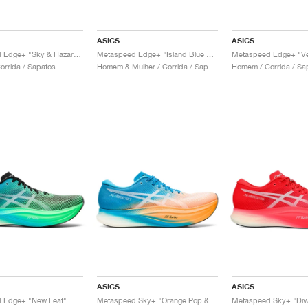
ASICS
ASICS
Metaspeed Edge+ "Sky & Hazard Green"
Metaspeed Edge+ "Island Blue & Orange Pop"
rrida / Sapatos
Homem & Mulher / Corrida / Sapatos
Homem / Corrida / Sa
ASICS
ASICS
 Edge+ "New Leaf"
Metaspeed Sky+ "Orange Pop & Island Blue"
Metaspeed Sky+ "Div