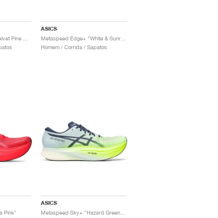
ASICS
Metaspeed Edge+ "Velvet Pine & Safety Yellow"
Metaspeed Edge+ "White & Sunrise Red"
patos
Homem / Corrida / Sapatos
ASICS
a Pink"
Metaspeed Sky+ "Hazard Green & Sky"