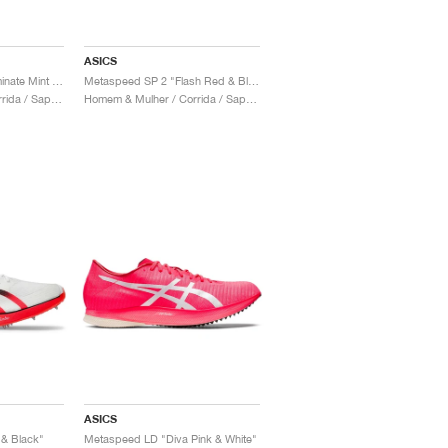
ASICS
Metaspeed LD 2 "Illuminate Mint & Black"
Metaspeed SP 2 "Flash Red & Black"
Homem & Mulher / Corrida / Sapatos
Homem & Mulher / Corrida / Sapatos
ASICS
& Black"
Metaspeed LD "Diva Pink & White"