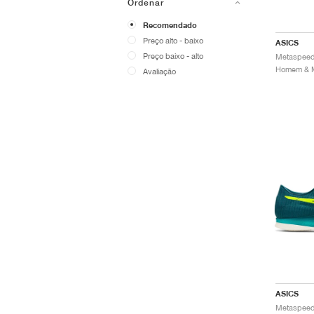
Ordenar
Recomendado
Preço alto - baixo
ASICS
Preço baixo - alto
Avaliação
ASICS