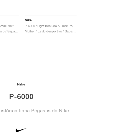
Nike
ntal Pink"
P-6000 "Light Iron Ore & Dark Pony"
Mulher / Estilo desportivo / Sapatos
Mulher / Estilo desportivo / Sapatos
Nike
P-6000
istórica linha Pegasus da Nike.