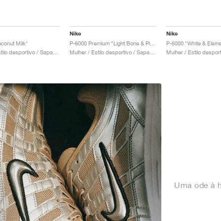
Nike
Nike
conut Milk"
P-6000 Premium "Light Bone & Platinum Violet"
P-6000 "White & Eleme
Mulher / Estilo desportivo / Sapatos
Mulher / Estilo desportivo / Sapatos
Uma ode à h