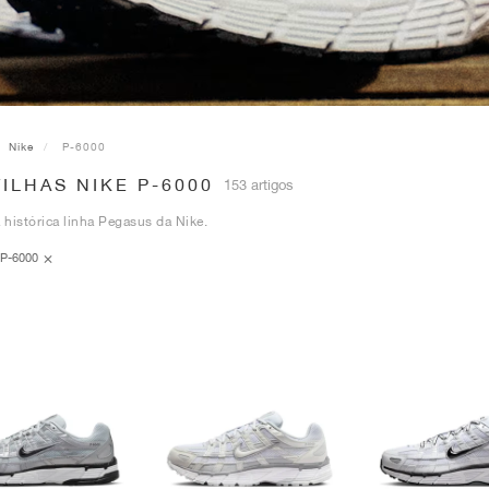
Nike
P-6000
ILHAS NIKE P-6000
153 artigos
histórica linha Pegasus da Nike.
P-6000