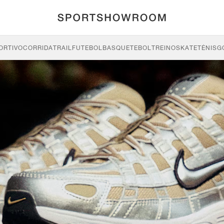
ORTIVO
CORRIDA
TRAIL
FUTEBOL
BASQUETEBOL
TREINO
SKATE
TÉNIS
G