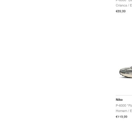
€89,99
Nike
P-6000 "Fl
€119,99