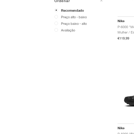
Ordenar
Recomendado
Preço alto - baixo
Nike
Preço baixo - alto
Avaliação
€119,99
Nike
P-6000 "Bl