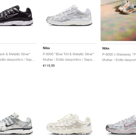
Nike
Nike
ck & Metallic Silver"
P-6000 "Blue Tint & Metallic Silver"
P-6000 x Makeway "Pa
Homem / Estilo desportivo / Sapatos
Mulher / Estilo desportivo / Sapatos
€119,99