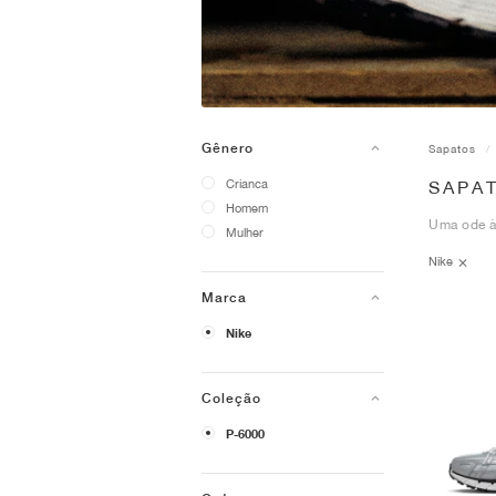
Gênero
Sapatos
Crianca
SAPAT
Homem
Uma ode à 
Mulher
Nike
Marca
Nike
Coleção
P-6000