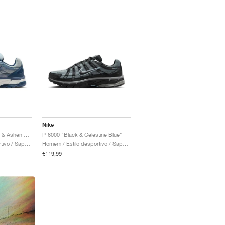
Nike
P-6000 SE "Worn Blue & Ashen Slate"
P-6000 "Black & Celestine Blue"
Homem / Estilo desportivo / Sapatos
Homem / Estilo desportivo / Sapatos
€119,99