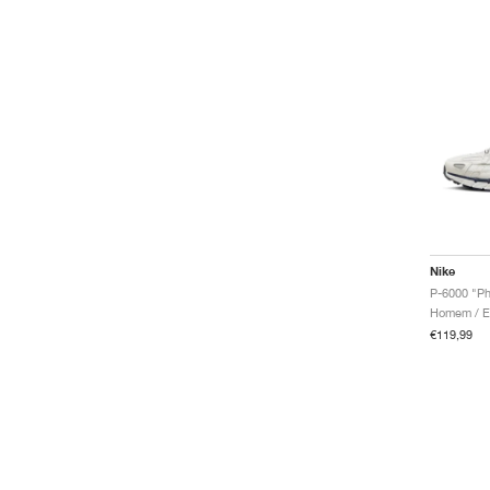
Nike
P-6000 "Ph
€119,99