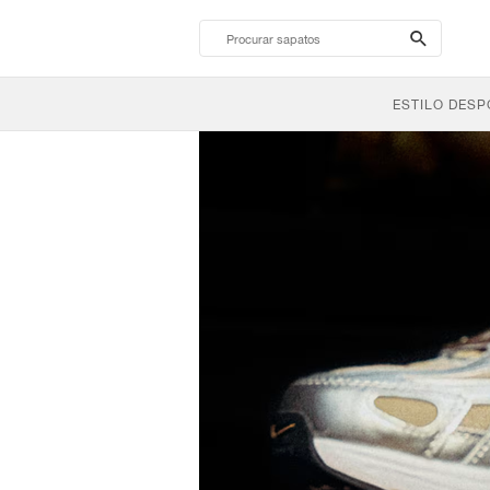
search-
btn
ESTILO DESP