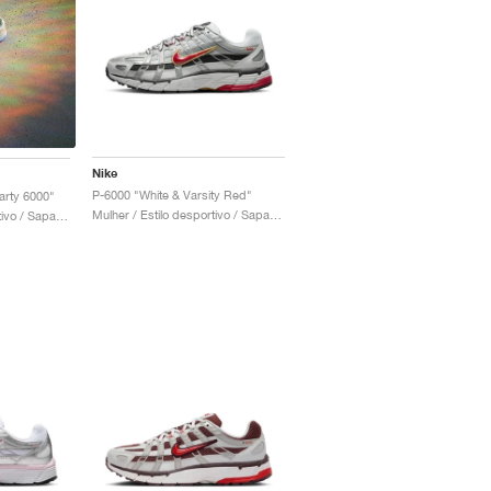
Nike
P-6000 "White & Varsity Red"
rty 6000"
Mulher / Estilo desportivo / Sapatos
Mulher / Estilo desportivo / Sapatos