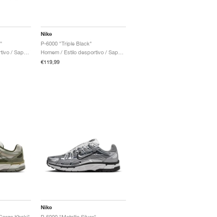
Nike
"
P-6000 "Triple Black"
Homem / Estilo desportivo / Sapatos
Homem / Estilo desportivo / Sapatos
€119,99
Nike
Cargo Khaki"
P-6000 "Metallic Silver"