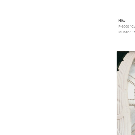
Nike
P-6000 "Co