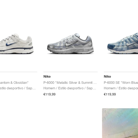
Nike
Nike
antom & Obsidian"
P-6000 "Metallic Silver & Summit White"
Homem / Estilo desportivo / Sapatos
Homem / Estilo desportivo / Sapatos
€119,99
€119,99