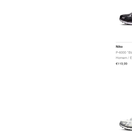
Nike
P-6000 "Bla
€119,99