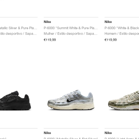
Nike
Nike
P-6000 "Metallic Silver & Pure Platinum"
P-6000 "Summit White & Pure Platinum"
P-6000 "White & Black
Mulher / Estilo desportivo / Sapatos
Mulher / Estilo desportivo / Sapatos
€119,99
€119,99
Nike
Nike
ack"
P-6000 "Metallic Silver & Flat Silver"
P-6000 "Light Army & 