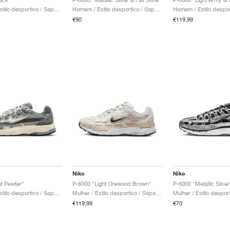
Crianca / Estilo desportivo / Sapatos
Homem / Estilo desportivo / Sapatos
€90
€119,99
Nike
Nike
at Pewter"
P-6000 "Light Orewood Brown"
P-6000 "Metallic Silve
Homem / Estilo desportivo / Sapatos
Mulher / Estilo desportivo / Sapatos
€119,99
€70