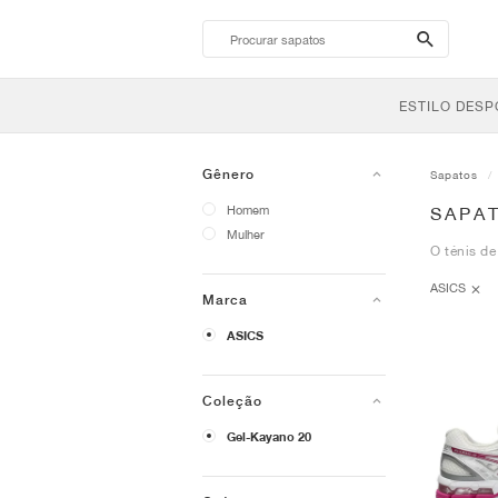
search-
btn
ESTILO DESP
Gênero
Sapatos
Homem
SAPAT
Mulher
O ténis de
ASICS
Marca
ASICS
Coleção
Gel-Kayano 20