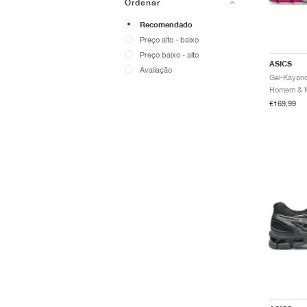
Ordenar
Recomendado
Preço alto - baixo
Preço baixo - alto
ASICS
Avaliação
€169,99