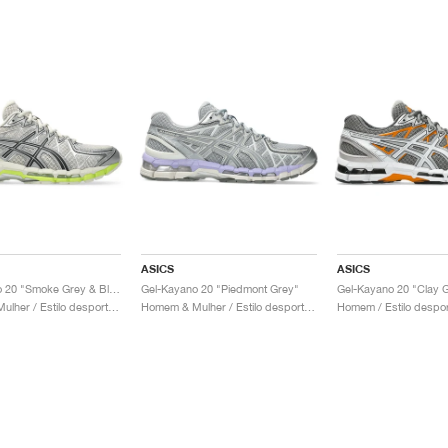
ASICS
ASICS
Gel-Kayano 20 "Smoke Grey & Black"
Gel-Kayano 20 "Piedmont Grey"
Gel-Kayano 20 "Clay G
Homem & Mulher / Estilo desportivo / Sapatos
Homem & Mulher / Estilo desportivo / Sapatos