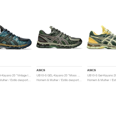
ASICS
ASICS
UB10-S Gel-Kayano 20 "Vintage Indigo & Sea Glass"
UB10-S GEL-Kayano 20 "Moss & Gunmetal"
Homem & Mulher / Estilo desportivo / Sapatos
Homem & Mulher / Estilo desportivo / Sapatos