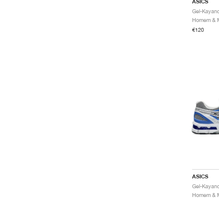
ASICS
Gel-Kayano
€120
ASICS