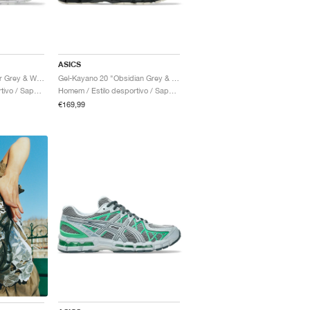
ASICS
Gel-Kayano 20 "Glacier Grey & White"
Gel-Kayano 20 "Obsidian Grey & Oatmeal"
Homem / Estilo desportivo / Sapatos
Homem / Estilo desportivo / Sapatos
€169,99