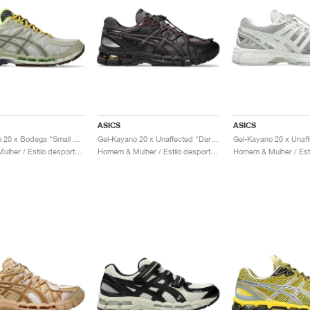
ASICS
ASICS
Gel-Kayano 20 x Bodega "Small Wins Add Up"
Gel-Kayano 20 x Unaffected "Dark Cherry & Black"
Homem & Mulher / Estilo desportivo / Sapatos
Homem & Mulher / Estilo desportivo / Sapatos