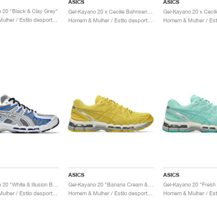
ASICS
ASICS
 20 "Black & Clay Grey"
Gel-Kayano 20 x Cecilie Bahnsen "Vanilla & Pure Silver"
Homem & Mulher / Estilo desportivo / Sapatos
Homem & Mulher / Estilo desportivo / Sapatos
ASICS
ASICS
Gel-Kayano 20 "White & Illusion Blue"
Gel-Kayano 20 "Banana Cream & Chrome Yellow"
Homem & Mulher / Estilo desportivo / Sapatos
Homem & Mulher / Estilo desportivo / Sapatos