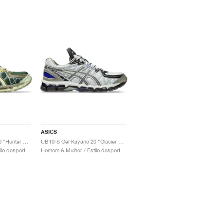
ASICS
UB10-S Gel-Kayano 20 "Hunter Green & Jade"
UB10-S Gel-Kayano 20 "Glacier Grey & Lavender Grey"
Homem & Mulher / Estilo desportivo / Sapatos
Homem & Mulher / Estilo desportivo / Sapatos