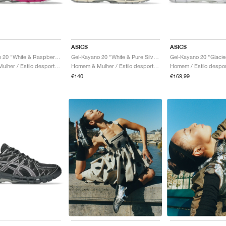
ASICS
ASICS
Gel-Kayano 20 "White & Raspberry"
Gel-Kayano 20 "White & Pure Silver"
Homem & Mulher / Estilo desportivo / Sapatos
Homem & Mulher / Estilo desportivo / Sapatos
€140
€169,99