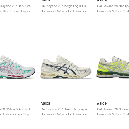
ASICS
ASICS
UB9-S Gel-Kayano 20 "Dark Grape & Gentry Purple"
Gel-Kayano 20 "Indigo Fog & Black"
Homem & Mulher / Estilo desportivo / Sapatos
Homem & Mulher / Estilo desportivo / Sapatos
ASICS
ASICS
Gel-Kayano 20 "White & Aurora Green"
Gel-Kayano 20 "Cream & Independence Blue"
Homem / Estilo desportivo / Sapatos
Homem & Mulher / Estilo desportivo / Sapatos