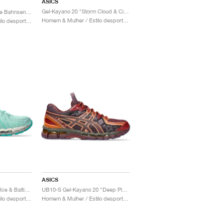
ASICS
Gel-Kayano 20 "Storm Cloud & Cilantro"
Gel-Kayano 20 x Cecilie Bahnsen "Olive"
Homem & Mulher / Estilo desportivo / Sapatos
Homem & Mulher / Estilo desportivo / Sapatos
ASICS
Gel-Kayano 20 "Fresh Ice & Baltic Jewel"
UB10-S Gel-Kayano 20 "Deep Plum & Beet Juice"
Homem & Mulher / Estilo desportivo / Sapatos
Homem & Mulher / Estilo desportivo / Sapatos