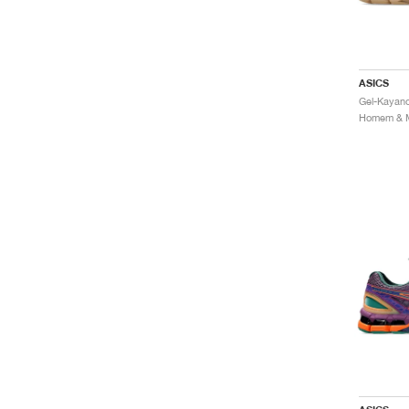
ASICS
Gel-Kayano