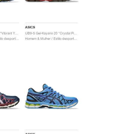
ASICS
UB9-S Gel-Kayano 20 "Vibrant Yellow & Pure Silver"
UB9-S Gel-Kayano 20 "Crystal Pink & Classic Red"
Homem & Mulher / Estilo desportivo / Sapatos
Homem & Mulher / Estilo desportivo / Sapatos