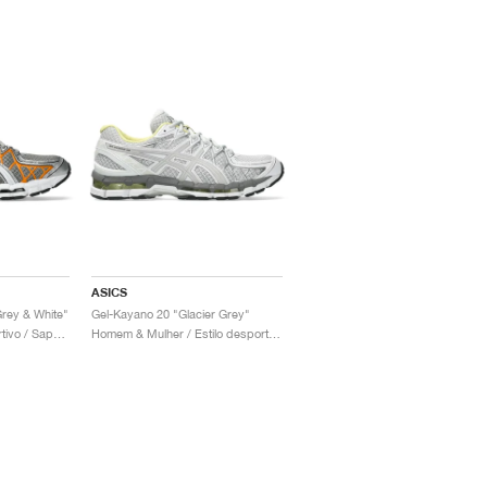
ASICS
rey & White"
Gel-Kayano 20 "Glacier Grey"
Homem / Estilo desportivo / Sapatos
Homem & Mulher / Estilo desportivo / Sapatos