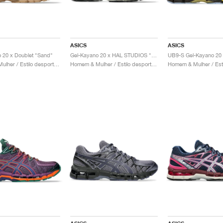
ASICS
ASICS
 20 x Doublet "Sand"
Gel-Kayano 20 x HAL STUDIOS "Bone"
Homem & Mulher / Estilo desportivo / Sapatos
Homem & Mulher / Estilo desportivo / Sapatos