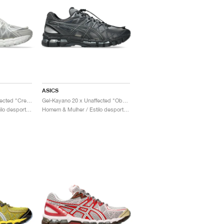
ASICS
Gel-Kayano 20 x Unaffected "Cream & Lake Grey"
Gel-Kayano 20 x Unaffected "Obsidian Grey & Black"
Homem & Mulher / Estilo desportivo / Sapatos
Homem & Mulher / Estilo desportivo / Sapatos