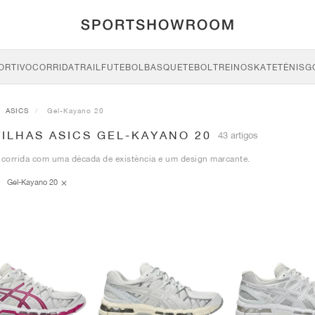
ORTIVO
CORRIDA
TRAIL
FUTEBOL
BASQUETEBOL
TREINO
SKATE
TÉNIS
G
ASICS
Gel-Kayano 20
ILHAS ASICS GEL-KAYANO 20
43 artigos
 corrida com uma década de existência e um design marcante.
Gel-Kayano 20