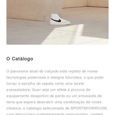
FIELD GENERAL
CRAZE
ADIRACER
MULE
471
GEL-CUMULUS 16
G.T. CUT
FORCE 58
TEKKIRA CUP
508
JORDAN
KILLSHOT 2
MOTO 2K
ITALIA
LEGACY 312
ALLERDALE
G.T. FUTURE
PS8
ALOHA SUPER
600
TOTAL 90
PHENOMENA
FORUM
JUMPMAN JACK
2000
VERTEBRAE
808
AVA ROVER
1000
HAMBURG
204L
AIR MAX 95
933
MIND
860V2
O Catálogo
AIR RIFT
O panorama atual do calçado está repleto de novas
tecnologias poderosas e designs futuristas, o que pode
tornar a escolha do sapato certo uma tarefa
avassaladora. Quer seja um atleta à procura de
equipamento desportivo de ponta ou um entusiasta de
ténis que espera descobrir uma combinação de cores
clássica, o catálogo selecionado da SPORTSHOWROOM,
com descrições cuidadosamente pesquisadas, contém