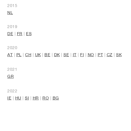
2015
NL
2019
DE
|
FR
|
ES
2020
AT
|
PL
|
CH
|
UK
|
BE
|
DK
|
SE
|
IT
|
FI
|
NO
|
PT
|
CZ
|
SK
2021
GR
2022
IE
|
HU
|
SI
|
HR
|
RO
|
BG