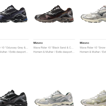
Mizuno
Mizuno
Wave Rider 10 "Odyssey Grey & Black"
Wave Rider 10 "Black Sand & Chicory Coffee"
Homem & Mulher / Estilo desportivo / Sapatos
Homem & Mulher / Estilo desportivo / Sapatos