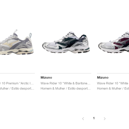
Mizuno
Mizuno
Wave Rider 10 Premium "Arctic Ice & Pristine"
Wave Rider 10 "White & Baritone Blue"
Homem & Mulher / Estilo desportivo / Sapatos
Homem & Mulher / Estilo desportivo / Sapatos
1