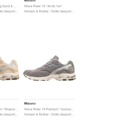
Mizuno
Wave Rider 10 "Shifting Sand & Snow White"
Wave Rider 10 "Arctic Ice"
Homem & Mulher / Estilo desportivo / Sapatos
Homem & Mulher / Estilo desportivo / Sapatos
Mizuno
Wave Rider 10 Premium "Mojave Desert"
Wave Rider 10 Premium "Quicksilver & Tradewinds"
Homem & Mulher / Estilo desportivo / Sapatos
Homem & Mulher / Estilo desportivo / Sapatos