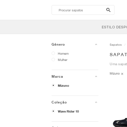
search-
btn
ESTILO DESP
Gênero
Sapatos
Homem
SAPAT
Mulher
Uma sapati
Mizuno
Marca
Mizuno
Coleção
Wave Rider 10