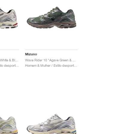
Mizuno
Wave Rider 10 "Snow White & Black Sand"
Wave Rider 10 "Agave Green & Black Sand"
Homem & Mulher / Estilo desportivo / Sapatos
Homem & Mulher / Estilo desportivo / Sapatos