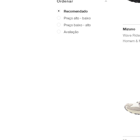
Ordenar
Recomendado
Preço alto - baixo
Preço baixo - alto
Mizuno
Avaliação