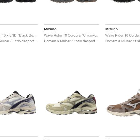
Mizuno
Mizuno
Wave Rider 10 x END "Black Beauty & Estate Blue"
Wave Rider 10 Cordura "Chicory Coffee & Vintage Khaki"
Homem & Mulher / Estilo desportivo / Sapatos
Homem & Mulher / Estilo desportivo / Sapatos