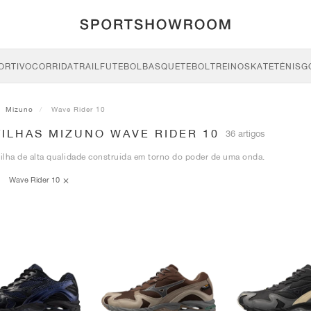
ORTIVO
CORRIDA
TRAIL
FUTEBOL
BASQUETEBOL
TREINO
SKATE
TÉNIS
G
Mizuno
Wave Rider 10
ILHAS MIZUNO WAVE RIDER 10
36 artigos
lha de alta qualidade construída em torno do poder de uma onda.
Wave Rider 10