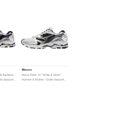
Mizuno
Wave Rider 10 "White & Baritone Blue"
Wave Rider 10 "White & Silver"
Homem & Mulher / Estilo desportivo / Sapatos
Homem & Mulher / Estilo desportivo / Sapatos