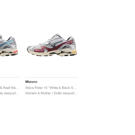
Mizuno
Wave Rider 10 "Khaki & Reef Waters"
Wave Rider 10 "White & Black Sand"
Homem & Mulher / Estilo desportivo / Sapatos
Homem & Mulher / Estilo desportivo / Sapatos