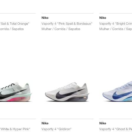
Nike
Nike
"Sail & Total Orange"
Vaporfly 4 "Pink Spell & Bordeaux"
rrida / Sapatos
Mulher / Corrida / Sapatos
Mulher / Corrida / Sa
Nike
Nike
 "White & Hyper Pink"
Vaporfly 4 "Gridiron"
Vaporfly 4 "Ghost & Pe