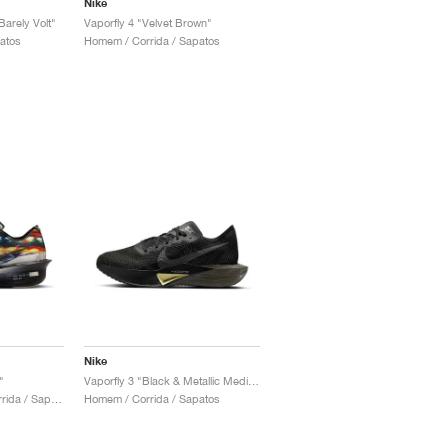
Nike
Barely Volt"
Vaporfly 4 "Velvet Brown"
patos
Homem / Corrida / Sapatos
Nike
"
Vaporfly 3 "Black & Metallic Medium Ash"
Homem & Mulher / Corrida / Sapatos
Homem / Corrida / Sapatos