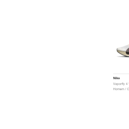
Nike
Vaporfly 4
Homem / Co