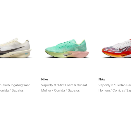
Nike
Nike
 "Jakob Ingebrigtsen"
Vaporfly 3 "Mint Foam & Sunset Tint"
Vaporfly 3 "Ekiden Pa
rrida / Sapatos
Mulher / Corrida / Sapatos
Homem / Corrida / Sa