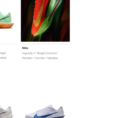
Nike
hoge"
Vaporfly 4 "Bright Crimson"
patos
Homem / Corrida / Sapatos