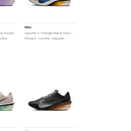
Nike
vid Purple"
Vaporfly 4 "Orange Peel & Team Royal"
patos
Homem / Corrida / Sapatos