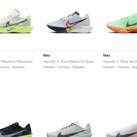
Nike
Nike
 "Wherever Whenever"
Vaporfly 3 "Pure Platinum & Speed Red"
Vaporfly 3 "Eliud Kipc
rrida / Sapatos
Homem / Corrida / Sapatos
Homem / Corrida / Sa