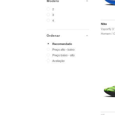
Modelo
2
3
4
Nike
Vaporfly 3 
Homem / Co
Ordenar
Recomendado
Preço alto - baixo
Preço baixo - alto
Avaliação