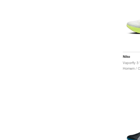
Nike
Vaporfly 3
Homem / Co