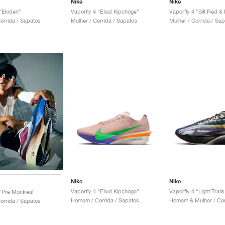
Nike
Nike
 "Ekiden"
Vaporfly 4 "Eliud Kipchoge"
Vaporfly 4 "Silt Red & 
rrida / Sapatos
Mulher / Corrida / Sapatos
Mulher / Corrida / Sa
Nike
Nike
Vaporfly 4 "Eliud Kipchoge"
Vaporfly 4 "Light Trails
 "Pre Montreal"
Homem / Corrida / Sapatos
rrida / Sapatos