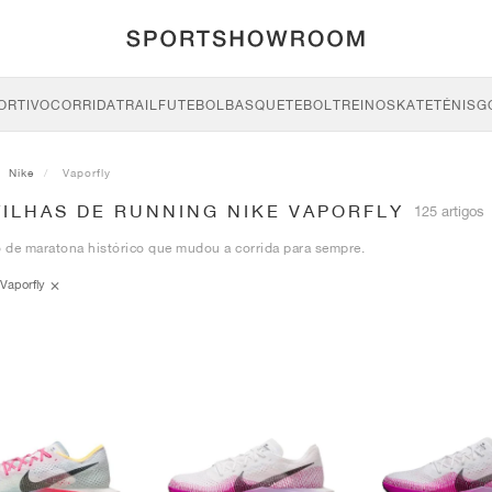
ORTIVO
CORRIDA
TRAIL
FUTEBOL
BASQUETEBOL
TREINO
SKATE
TÉNIS
G
Nike
Vaporfly
TILHAS DE RUNNING NIKE VAPORFLY
125 artigos
 de maratona histórico que mudou a corrida para sempre.
Vaporfly