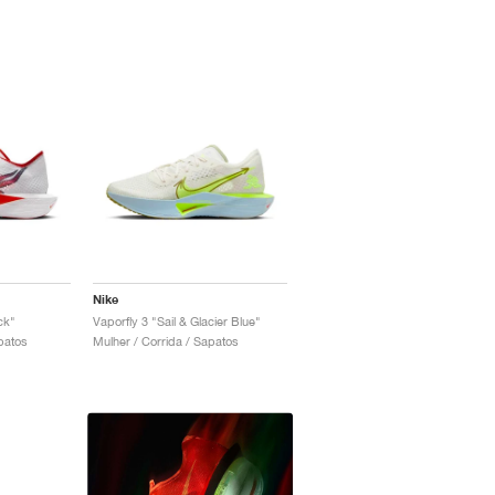
Nike
ck"
Vaporfly 3 "Sail & Glacier Blue"
patos
Mulher / Corrida / Sapatos