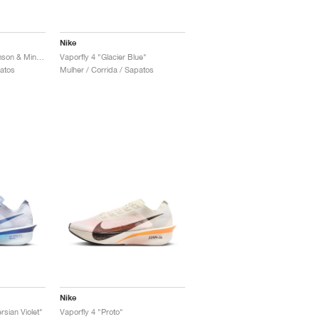
Nike
Vaporfly 4 "Bright Crimson & Mint Foam"
Vaporfly 4 "Glacier Blue"
patos
Mulher / Corrida / Sapatos
Nike
rsian Violet"
Vaporfly 4 "Proto"