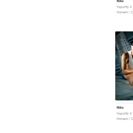
Nike
Vaporfly 4
Homem / Co
Nike
Vaporfly 4
Homem / Co