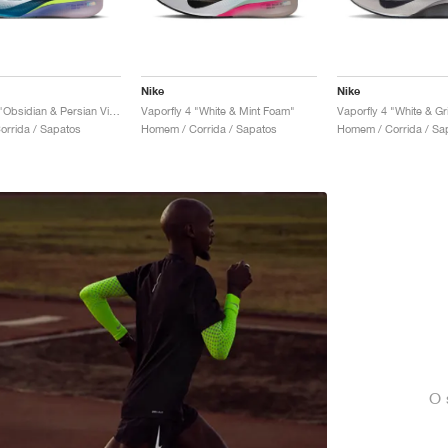
Nike
Nike
Vaporfly 4 "Obsidian & Persian Violet"
Vaporfly 4 "White & Mint Foam"
Vaporfly 4 "White & Gr
rrida / Sapatos
Homem / Corrida / Sapatos
Homem / Corrida / Sa
O 