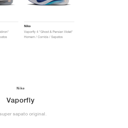
Nike
idiron"
Vaporfly 4 "Ghost & Persian Violet"
patos
Homem / Corrida / Sapatos
Nike
Vaporfly
super sapato original.