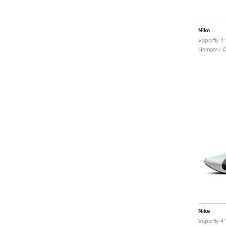
Nike
Vaporfly 4 
Homem / Co
Nike
Vaporfly 4