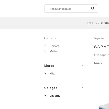
search-
btn
ESTILO DESP
Gênero
Sapatos
Homem
SAPA
Mulher
Um sapato
Nike
Marca
Nike
Coleção
Vaporfly