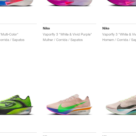
Nike
Nike
"Multi-Color"
Vaporfly 3 "White & Vivid Purple"
Vaporfly 3 "White & Vi
rrida / Sapatos
Mulher / Corrida / Sapatos
Homem / Corrida / Sa