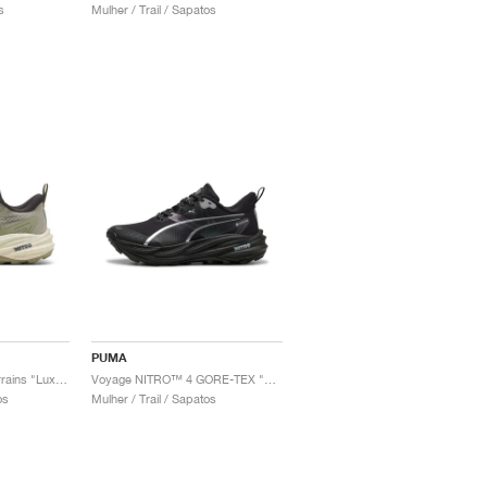
s
Mulher / Trail / Sapatos
PUMA
Voyage NITRO™ 4 Terrains "Lux Army & Warm White"
Voyage NITRO™ 4 GORE-TEX "Black & Silver"
os
Mulher / Trail / Sapatos