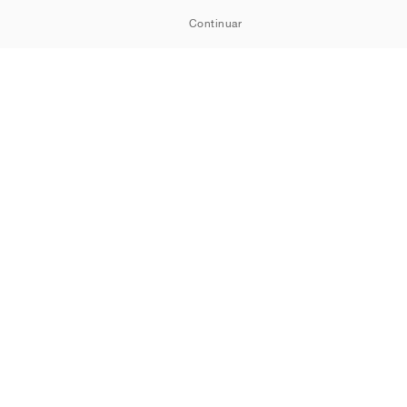
Continuar
Política de Cookies
Política de Privacidade