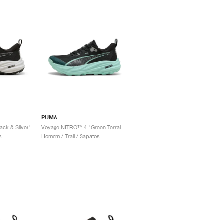
PUMA
ck & Silver"
Voyage NITRO™ 4 "Green Terrain & Mint Melt"
s
Homem / Trail / Sapatos