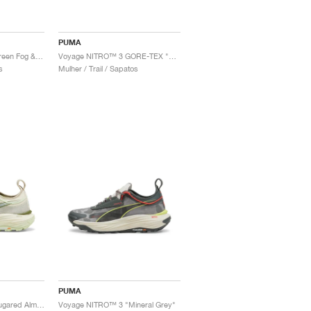
PUMA
Voyage NITRO™ 3 "Green Fog & Midnight Plum"
Voyage NITRO™ 3 GORE-TEX "Black & Midnight Plum"
s
Mulher / Trail / Sapatos
PUMA
Voyage NITRO™ 3 "Sugared Almond & Turquoise Surf"
Voyage NITRO™ 3 "Mineral Grey"