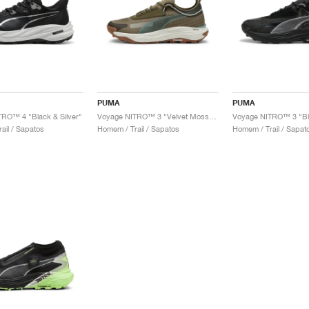
PUMA
PUMA
RO™ 4 "Black & Silver"
Voyage NITRO™ 3 "Velvet Moss & Loden Green"
Voyage NITRO™ 3 "Bla
ail / Sapatos
Homem / Trail / Sapatos
Homem / Trail / Sapat