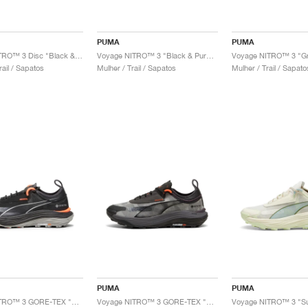
PUMA
PUMA
Voyage NITRO™ 3 Disc "Black & Fizzy Apple"
Voyage NITRO™ 3 "Black & Pure Magenta"
ail / Sapatos
Mulher / Trail / Sapatos
Mulher / Trail / Sapato
PUMA
PUMA
Voyage NITRO™ 3 GORE-TEX "Black & Neon Sun"
Voyage NITRO™ 3 GORE-TEX "Dark Coal & Flame Flicker"