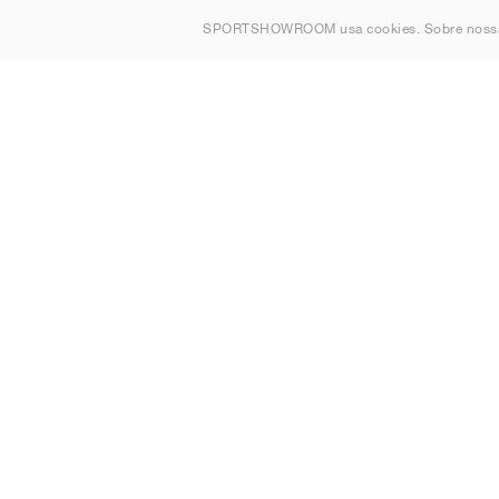
Sobre nós
SPORTSHOWROOM usa cookies. Sobre nos
Contato
Sitemap
Portugal