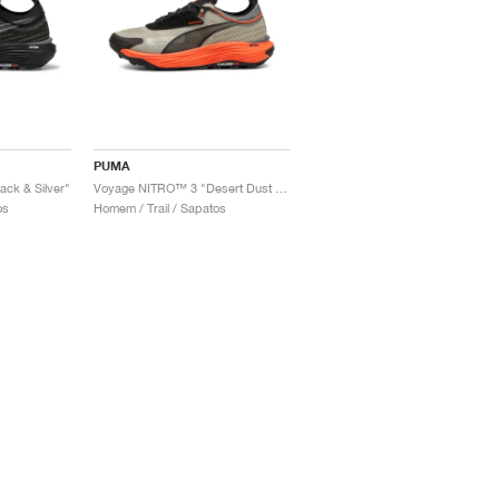
PUMA
ck & Silver"
Voyage NITRO™ 3 "Desert Dust & Flame Flicker"
os
Homem / Trail / Sapatos