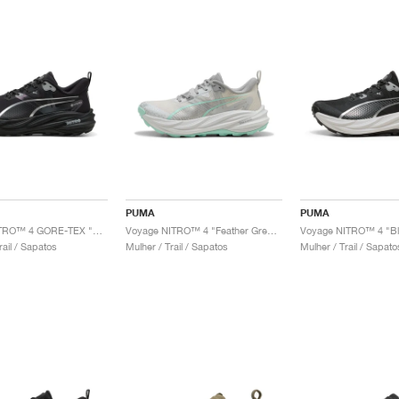
PUMA
PUMA
Voyage NITRO™ 4 GORE-TEX "Black & Silver"
Voyage NITRO™ 4 "Feather Grey & Mint Melt"
Voyage NITRO™ 4 "Bla
ail / Sapatos
Mulher / Trail / Sapatos
Mulher / Trail / Sapato