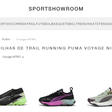
ORTIVO
CORRIDA
TRAIL
FUTEBOL
BASQUETEBOL
TREINO
SKATE
TÉNIS
G
PUMA
Voyage NITRO
TILHAS DE TRAIL RUNNING PUMA VOYAGE N
Voyage NITRO