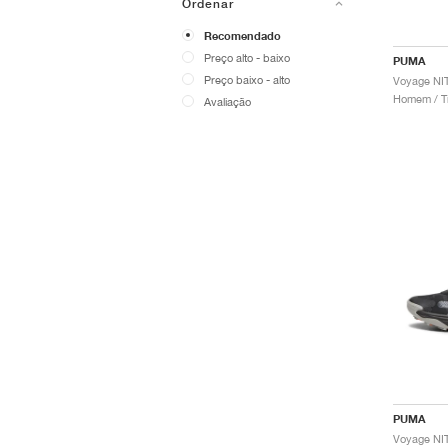
Ordenar
Recomendado
Preço alto - baixo
PUMA
Preço baixo - alto
Homem / Tr
Avaliação
PUMA