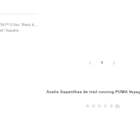
Voyage NITRO™ 3 Disc "Black & Fizzy Apple"
ail / Sapatos
1
Avalie Sapatilhas de trail running PUMA Voy
(0)