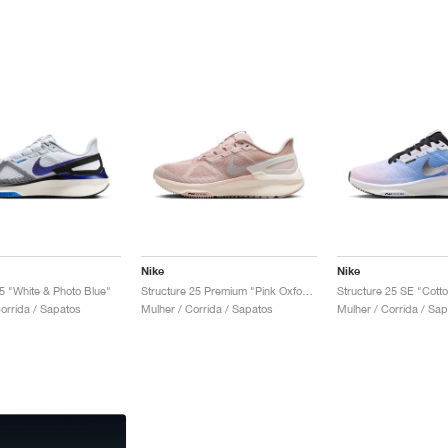
Nike
Nike
25 "White & Photo Blue"
Structure 25 Premium "Pink Oxford & Pale Ivory"
rrida / Sapatos
Mulher / Corrida / Sapatos
Mulher / Corrida / Sa