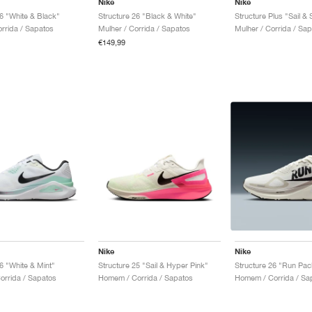
Nike
Nike
26 "White & Black"
Structure 26 "Black & White"
Structure Plus "Sail &
orrida / Sapatos
Mulher / Corrida / Sapatos
Mulher / Corrida / Sa
€149,99
Nike
Nike
6 "White & Mint"
Structure 25 "Sail & Hyper Pink"
Structure 26 "Run Pac
rrida / Sapatos
Homem / Corrida / Sapatos
Homem / Corrida / Sa