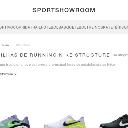
ORTIVO
CORRIDA
TRAIL
FUTEBOL
BASQUETEBOL
TREINO
SKATE
TÉNIS
G
Nike
Structure
TILHAS DE RUNNING NIKE STRUCTURE
94 artigo
ia tradicional que se tornou o principal tênis de estabilidade da Nike.
Structure