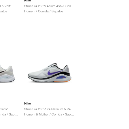
Nike
 & Volt"
Structure 26 "Medium Ash & College Grey"
patos
Homem / Corrida / Sapatos
Nike
Black"
Structure 26 "Pure Platinum & Persian Violet"
Homem & Mulher / Corrida / Sapatos
Homem & Mulher / Corrida / Sapatos