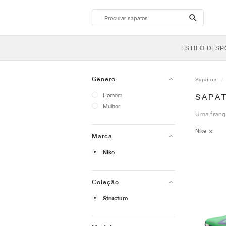
search-
btn
ESTILO DESP
Gênero
Sapatos
Homem
SAPA
Mulher
Uma franqu
Nike
Marca
Nike
Coleção
Structure