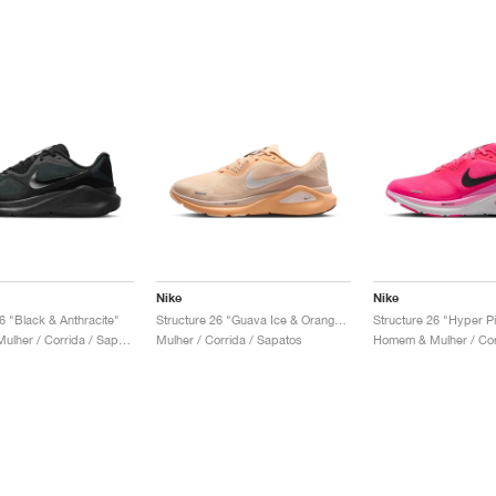
Nike
Nike
6 "Black & Anthracite"
Structure 26 "Guava Ice & Orange Chalk"
Structure 26 "Hyper P
Homem & Mulher / Corrida / Sapatos
Mulher / Corrida / Sapatos