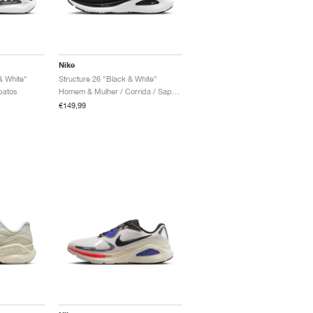
Nike
& White"
Structure 26 "Black & White"
patos
Homem & Mulher / Corrida / Sapatos
€149,99