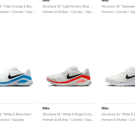
Nike
Nike
Structure 26 "Total Orange & Black"
Structure 26 "Light Armory Blue & Ashen Slate"
Structure 26 "Seaweed
Homem & Mulher / Corrida / Sapatos
Homem & Mulher / Corrida / Sapatos
Homem / Corrida / Sa
Nike
Nike
26 "White & Blue Hero"
Structure 26 "White & Bright Crimson"
Structure 26 "White & 
rrida / Sapatos
Homem & Mulher / Corrida / Sapatos