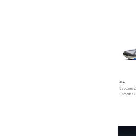
Nike
Structure 
Homem / Co