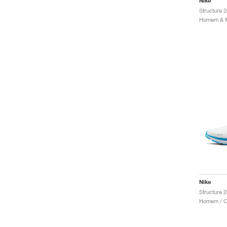
Nike
Nike
Structure 
Homem / Co