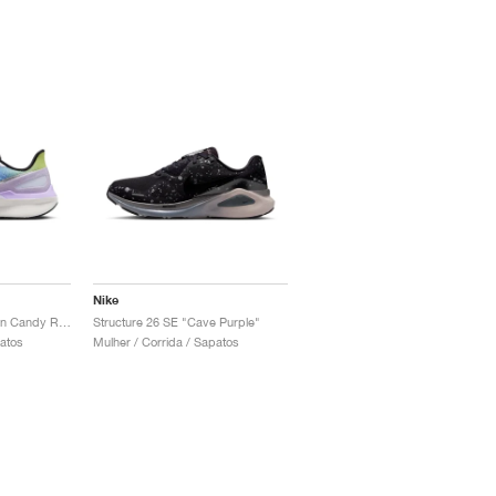
Nike
Structure 25 SE "Cotton Candy Rainbow"
Structure 26 SE "Cave Purple"
patos
Mulher / Corrida / Sapatos