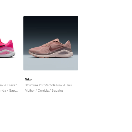
Nike
ink & Black"
Structure 26 "Particle Pink & Taupe Grey"
Homem & Mulher / Corrida / Sapatos
Mulher / Corrida / Sapatos