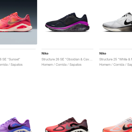
Nike
Nike
26 SE "Sunset"
Structure 26 SE "Obsidian & Cave Purple"
orrida / Sapatos
Homem / Corrida / Sapatos
Homem / Corrida / Sa