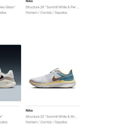
Nike
 Sea Glass"
Structure 26 "Summit White & Persian Violet"
patos
Homem / Corrida / Sapatos
Nike
k"
Structure 25 "Summit White & Mink Brown"
patos
Homem / Corrida / Sapatos