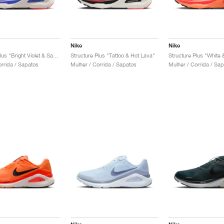
Nike
Nike
Structure Plus "Bright Violet & Sapphire"
Structure Plus "Tattoo & Hot Lava"
Structure Plus "White 
orrida / Sapatos
Mulher / Corrida / Sapatos
Mulher / Corrida / Sa