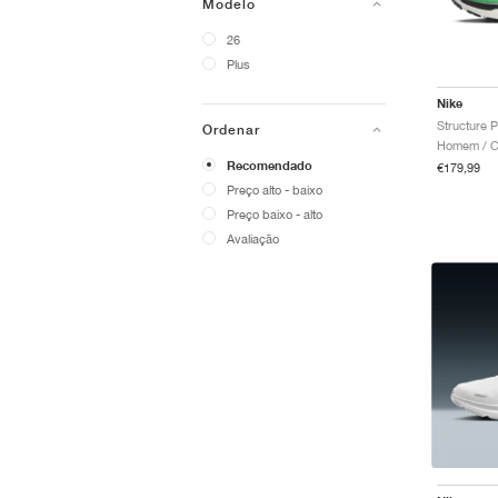
Modelo
26
Plus
Nike
Ordenar
Homem / Co
Recomendado
€179,99
Preço alto - baixo
Preço baixo - alto
Avaliação