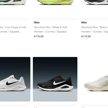
Nike
Nike
Structure Plus "Iron Purple & Voltage Green"
Structure Plus "White & Volt"
Structure Plus "Black 
rrida / Sapatos
Homem / Corrida / Sapatos
Homem / Corrida / Sa
€179,99
€179,99