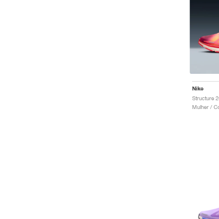
Nike
Structure 
Mulher / C