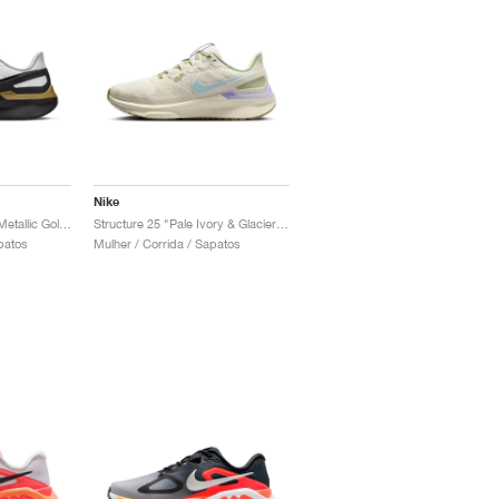
Nike
Structure 25 "White & Metallic Gold"
Structure 25 "Pale Ivory & Glacier Blue"
patos
Mulher / Corrida / Sapatos