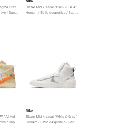
Nike
Blazer Low x sacai "Magma Orange"
Blazer Mid x sacai "Black & Blue"
Homem / Estilo desportivo / Sapatos
Homem / Estilo desportivo / Sapatos
Nike
Blazer Mid x Off-White™ "All Hallows Eve"
Blazer Mid x sacai "White & Grey"
Homem / Estilo desportivo / Sapatos
Homem / Estilo desportivo / Sapatos