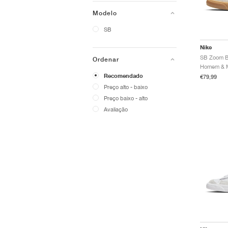
Modelo
SB
Nike
Ordenar
Recomendado
€79,99
Preço alto - baixo
Preço baixo - alto
Avaliação