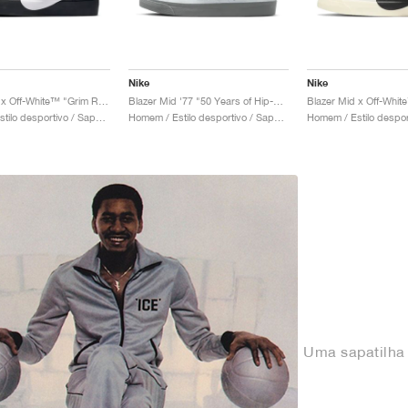
Nike
Nike
Blazer Mid x Off-White™ "Grim Reaper"
Blazer Mid '77 "50 Years of Hip-Hop"
Homem / Estilo desportivo / Sapatos
Homem / Estilo desportivo / Sapatos
Uma sapatilha 