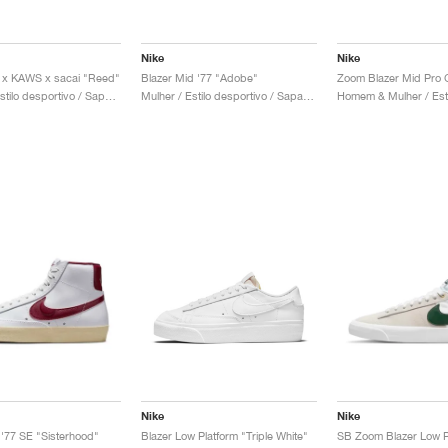
Nike
Nike
 x KAWS x sacai "Reed"
Blazer Mid '77 "Adobe"
Homem / Estilo desportivo / Sapatos
Mulher / Estilo desportivo / Sapatos
Nike
Nike
 '77 SE "Sisterhood"
Blazer Low Platform "Triple White"