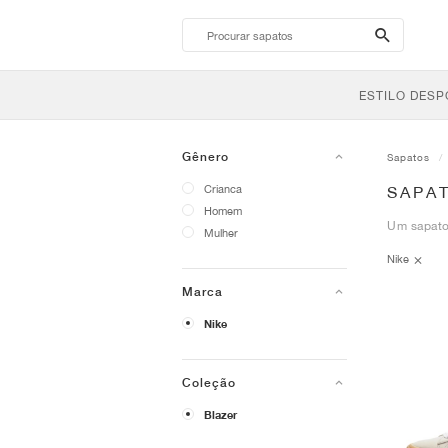
search-
btn
ESTILO DESP
Gênero
Sapatos
Crianca
SAPAT
Homem
Um sapato
Mulher
Nike
Marca
Nike
Coleção
Blazer