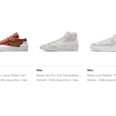
Nike
Nike
x sacai "British Tan"
Blazer Mid Pro Club Remastered "Light Bone"
Homem / Estilo desportivo / Sapatos
Homem / Estilo desportivo / Sapatos