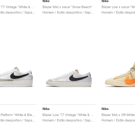
Nike
Nike
Blazer Mid '77 Vintage "White & Pink Oxford"
Blazer Mid x sacai "Snow Beach"
Mulher / Estilo desportivo / Sapatos
Homem / Estilo desportivo / Sapatos
Nike
Nike
Blazer Low Platform "White & Black"
Blazer Low '77 Vintage "White & Black"
Mulher / Estilo desportivo / Sapatos
Homem / Estilo desportivo / Sapatos