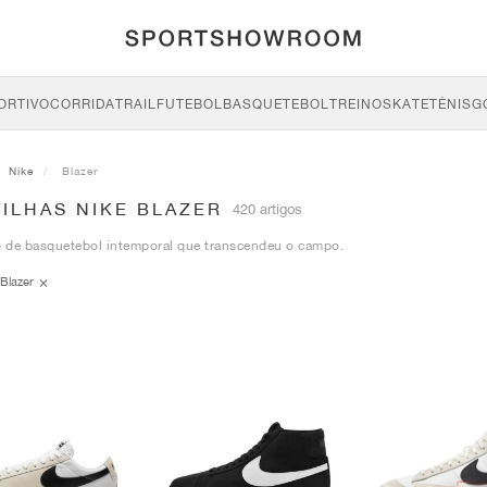
ORTIVO
CORRIDA
TRAIL
FUTEBOL
BASQUETEBOL
TREINO
SKATE
TÉNIS
G
Nike
Blazer
ILHAS NIKE BLAZER
420 artigos
 de basquetebol intemporal que transcendeu o campo.
Blazer