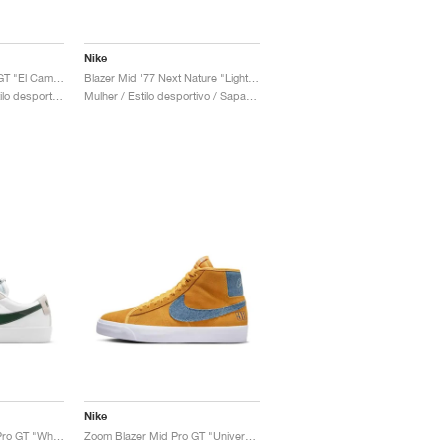
Nike
Zoom Blazer Mid Pro GT "El Camino"
Blazer Mid '77 Next Nature "Light Orewood Brown"
Homem & Mulher / Estilo desportivo / Sapatos
Mulher / Estilo desportivo / Sapatos
Nike
SB Zoom Blazer Low Pro GT "White & Fir"
Zoom Blazer Mid Pro GT "University Gold"