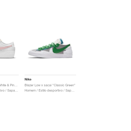
Nike
Blazer Low Platform "White & Pink Glaze"
Blazer Low x sacai "Classic Green"
Mulher / Estilo desportivo / Sapatos
Homem / Estilo desportivo / Sapatos