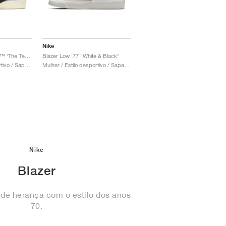
Nike
Blazer Mid x Off-White™ ‘The Ten’ "Muslin"
Blazer Low '77 "White & Black"
Homem / Estilo desportivo / Sapatos
Mulher / Estilo desportivo / Sapatos
Nike
Blazer
de herança com o estilo dos anos
70.