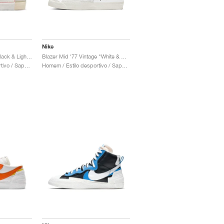
Nike
Blazer '77 Pro Club "Black & Light Bone"
Blazer Mid '77 Vintage "White & Black"
Homem / Estilo desportivo / Sapatos
Homem / Estilo desportivo / Sapatos