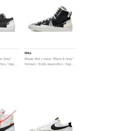
Nike
on Grey"
Blazer Mid x sacai "Black & Grey"
Homem / Estilo desportivo / Sapatos
Homem / Estilo desportivo / Sapatos