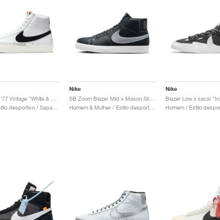
Nike
Nike
Blazer Mid '77 Vintage "White & Black"
SB Zoom Blazer Mid x Mason Silva "Blackened Blue"
Blazer Low x sacai "Ir
Mulher / Estilo desportivo / Sapatos
Homem & Mulher / Estilo desportivo / Sapatos