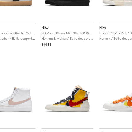
Nike
Nike
SB Zoom Blazer Low Pro GT "White Gum"
SB Zoom Blazer Mid "Black & White"
Homem & Mulher / Estilo desportivo / Sapatos
Homem & Mulher / Estilo desportivo / Sapatos
€94,99