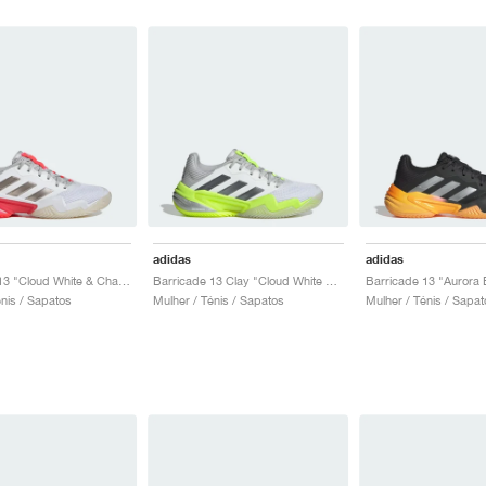
adidas
adidas
Barricade 13 "Cloud White & Champagne Met."
Barricade 13 Clay "Cloud White & Lucid Lemon"
énis / Sapatos
Mulher / Ténis / Sapatos
Mulher / Ténis / Sapat