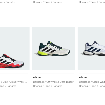
énis / Sapatos
Homem / Ténis / Sapatos
Homem / Ténis / Sapa
adidas
adidas
Barricade 13 Clay "Cloud White & Lucid Red"
Barricade "Off White & Core Black"
nis / Sapatos
Crianca / Ténis / Sapatos
Crianca / Ténis / Sapa