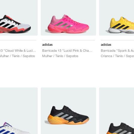
adidas
adidas
Barricade 13 "Cloud White & Lucid Red"
Barricade 13 "Lucid Pink & Champagne Met."
Barricade "Spark & Au
lher / Ténis / Sapatos
Mulher / Ténis / Sapatos
Crianca / Ténis / Sapa