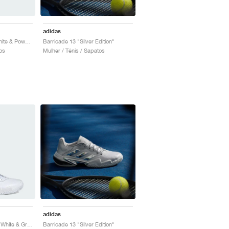
adidas
Barricade 13 "Core White & Powder Plum"
Barricade 13 "Silver Edition"
os
Mulher / Ténis / Sapatos
adidas
Barricade 13 Leather "White & Green"
Barricade 13 "Silver Edition"