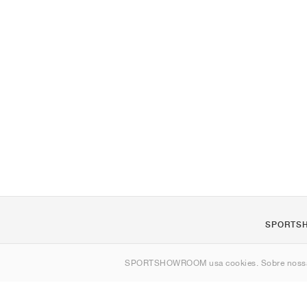
SPORTS
Sobre nós
SPORTSHOWROOM usa cookies. Sobre nos
Contato
Sitemap