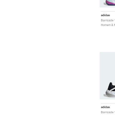
adidas
Homem & Mu
adidas