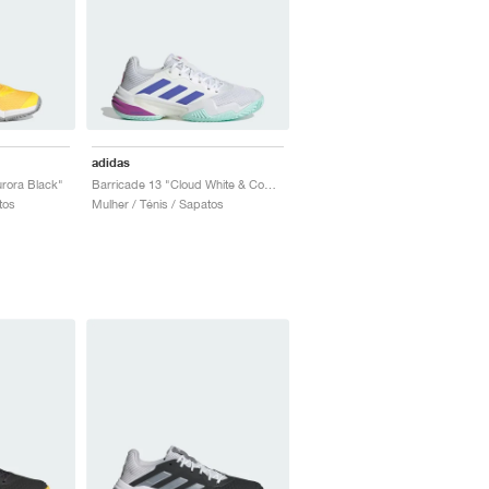
adidas
rora Black"
Barricade 13 "Cloud White & Cobalt Blue"
tos
Mulher / Ténis / Sapatos