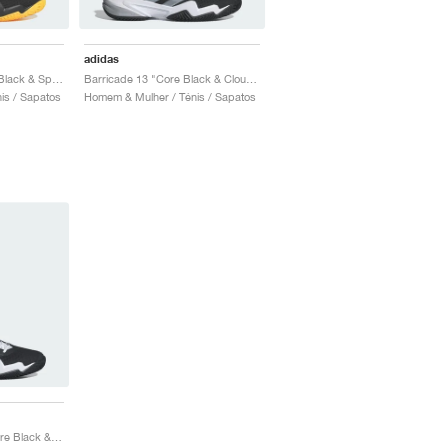
adidas
Barricade 13 "Aurora Black & Spark"
Barricade 13 "Core Black & Cloud White"
is / Sapatos
Homem & Mulher / Ténis / Sapatos
Barricade 13 Clay "Core Black & Cloud White"