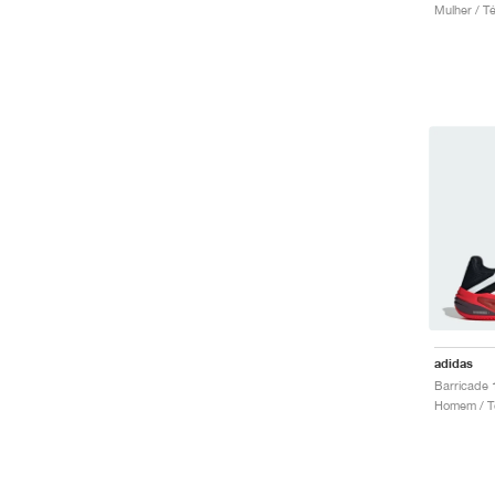
Mulher / T
adidas
Homem / Té