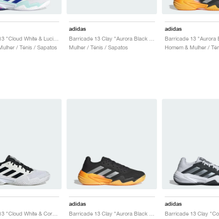
adidas
adidas
Barricade 13 "Cloud White & Lucid Blue"
Barricade 13 Clay "Aurora Black & Spark"
lher / Ténis / Sapatos
Mulher / Ténis / Sapatos
Homem & Mulher / Tén
adidas
adidas
Barricade 13 "Cloud White & Core Black"
Barricade 13 Clay "Aurora Black & Spark"