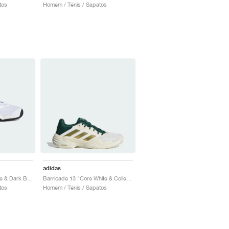
tos
Homem / Ténis / Sapatos
adidas
Barricade "Cloud White & Dark Blue"
Barricade 13 "Core White & Collegiate Green"
tos
Homem / Ténis / Sapatos