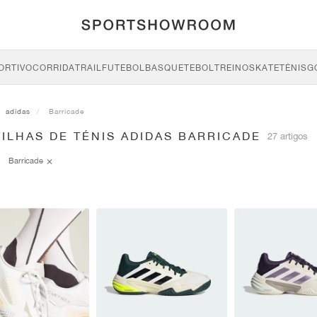
ORTIVO
CORRIDA
TRAIL
FUTEBOL
BASQUETEBOL
TREINO
SKATE
TÉNIS
G
adidas
Barricade
ILHAS DE TÉNIS ADIDAS BARRICADE
27 artigos
Barricade