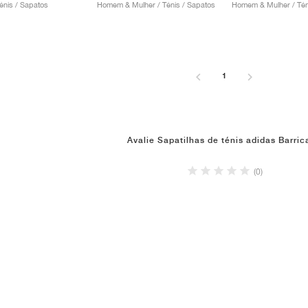
nis / Sapatos
Homem & Mulher / Ténis / Sapatos
Homem & Mulher / Tén
1
Avalie Sapatilhas de ténis adidas Barri
(0)