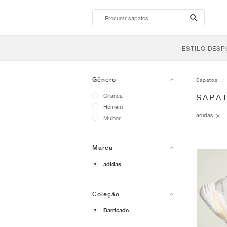
search-
btn
ESTILO DESP
Gênero
Sapatos
Crianca
SAPAT
Homem
adidas
Mulher
Marca
adidas
Coleção
Barricade