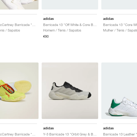
adidas
adidas
by Stella McCartney Barricade "Cloud White & Almond Milk"
Barricade 13 "Off White & Core Black"
énis / Sapatos
Homem / Ténis / Sapatos
Mulher / Ténis / Sapat
€90
adidas
adidas
by Stella McCartney Barricade "Bahia Glow & Ice Yellow"
Y-3 Barricade 13 "Orbit Grey & Black"