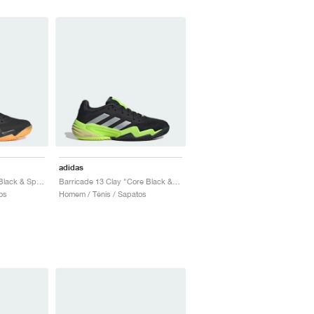
adidas
Barricade 13 "Aurora Black & Spark"
Barricade 13 Clay "Core Black & Lucid Lemon"
os
Homem / Ténis / Sapatos