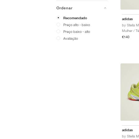
Ordenar
Recomendado
adidas
Preço alto - baixo
Mulher / T
Preço baixo - alto
€140
Avaliação
adidas