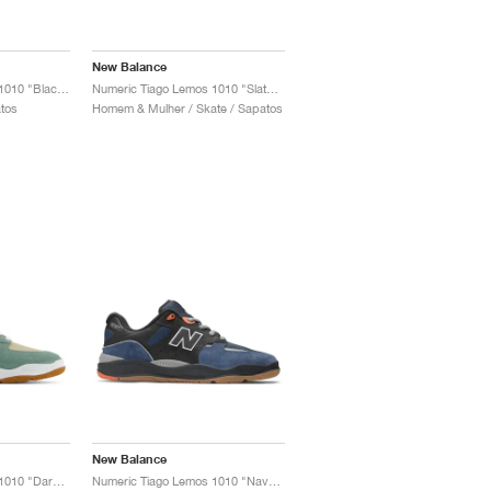
New Balance
Numeric Tiago Lemos 1010 "Black & Dark Olivine"
Numeric Tiago Lemos 1010 "Slate Grey & Sea Salt"
tos
Homem & Mulher / Skate / Sapatos
New Balance
Numeric Tiago Lemos 1010 "Dark Juniper & Sandstone"
Numeric Tiago Lemos 1010 "Navy & Black"