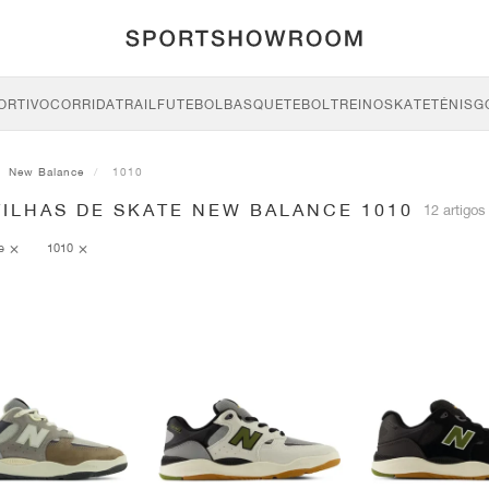
ORTIVO
CORRIDA
TRAIL
FUTEBOL
BASQUETEBOL
TREINO
SKATE
TÉNIS
G
New Balance
1010
TILHAS DE SKATE NEW BALANCE 1010
12 artigos
ce
1010