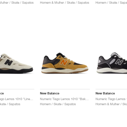
lher / Skate / Sapatos
Homem & Mulher / Skate / Sapatos
Homem / Skate / Sapa
nce
New Balance
New Balance
Numeric Tiago Lemos 1010 "Linen & Black"
Numeric Tiago Lemos 1010 "Baked Clay & Black"
kate / Sapatos
Homem / Skate / Sapatos
Homem & Mulher / Ska