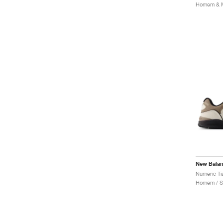
Homem & Mu
New Bala
Homem / S