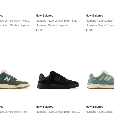
nce
New Balance
New Balance
Numeric Tiago Lemos 1010 "Marblehead & Island Blue"
Numeric Tiago Lemos 1010 "Sea Salt & Dark Olivine"
lher / Skate / Sapatos
Homem / Skate / Sapatos
Homem / Skate / Sapa
€110
€110
nce
New Balance
New Balance
Numeric Tiago Lemos 1010 "Tornado & Salt Water"
Numeric Tiago Lemos 1010 "Triple Black"