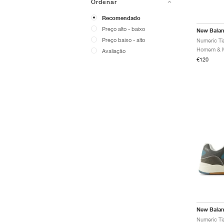
Ordenar
Recomendado
Preço alto - baixo
New Bala
Preço baixo - alto
Homem & Mu
Avaliação
€120
New Bala