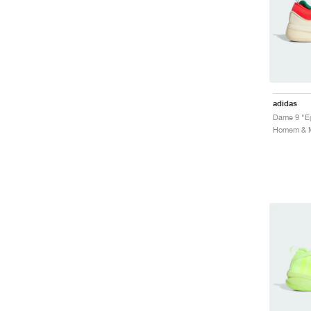
adidas
Dame 9 "E