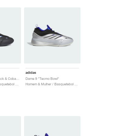
adidas
Dame 9 Low "Core Black & Cobalt Blue"
Dame 9 "Tecmo Bowl"
Homem & Mulher / Basquetebol / Sapatos
Homem & Mulher / Basquetebol / Sapatos