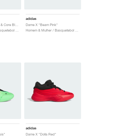
adidas
Dame X "Zero Metallic & Core Black"
Dame X "Beam Pink"
Homem & Mulher / Basquetebol / Sapatos
Homem & Mulher / Basquetebol / Sapatos
adidas
is"
Dame X "Dolla Red"