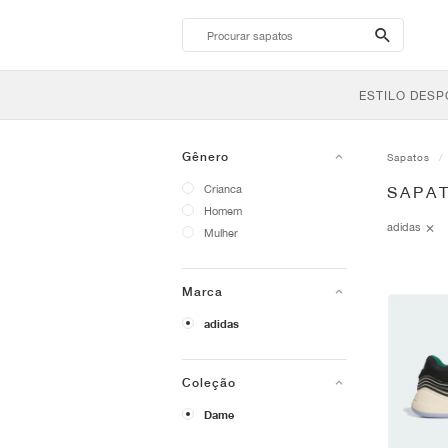
search-
btn
ESTILO DESP
Gênero
Sapatos
Crianca
SAPA
Homem
adidas
Mulher
Marca
adidas
Coleção
Dame