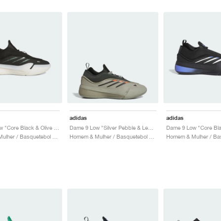
adidas
adidas
Dame 9 Low "Core Black & Olive Strata"
Dame 9 Low "Silver Pebble & Legend Ivy"
Homem & Mulher / Basquetebol / Sapatos
Homem & Mulher / Basquetebol / Sapatos