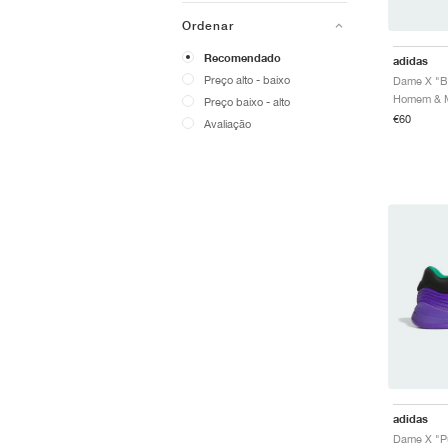
Ordenar
Recomendado
adidas
Preço alto - baixo
Dame X "B
Preço baixo - alto
€60
Avaliação
adidas
Dame X "P