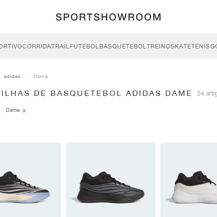
ORTIVO
CORRIDA
TRAIL
FUTEBOL
BASQUETEBOL
TREINO
SKATE
TÉNIS
G
adidas
Dame
TILHAS DE BASQUETEBOL ADIDAS DAME
24 arti
Dame