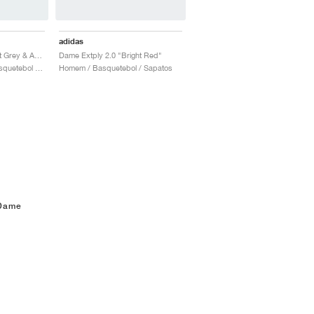
adidas
Dame 8 EXTPLY "Orbit Grey & Aurora Black"
Dame Extply 2.0 "Bright Red"
Homem & Mulher / Basquetebol / Sapatos
Homem / Basquetebol / Sapatos
 Dame