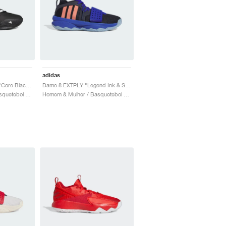
adidas
Dame Certified 3 Low "Core Black & Cloud White"
Dame 8 EXTPLY "Legend Ink & Semi Coral Fusion"
Homem & Mulher / Basquetebol / Sapatos
Homem & Mulher / Basquetebol / Sapatos