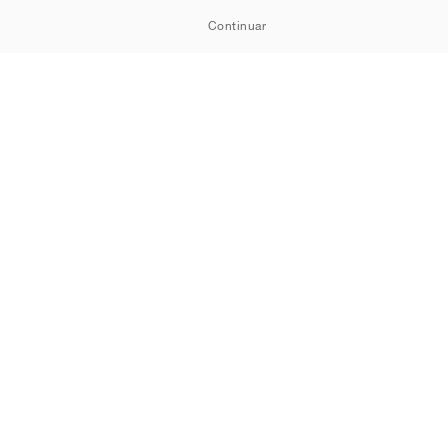
Continuar
Política de Cookies
Política de Privacidade