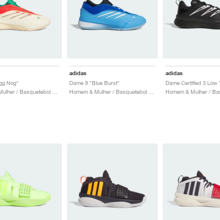
adidas
adidas
gg Nog"
Dame 9 "Blue Burst"
Homem & Mulher / Basquetebol / Sapatos
Homem & Mulher / Basquetebol / Sapatos