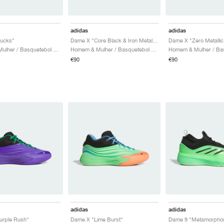
adidas
adidas
ucks"
Dame X "Core Black & Iron Metallic"
Homem & Mulher / Basquetebol / Sapatos
Homem & Mulher / Basquetebol / Sapatos
€90
€90
adidas
adidas
urple Rush"
Dame X "Lime Burst"
Dame 9 "Metamorphos