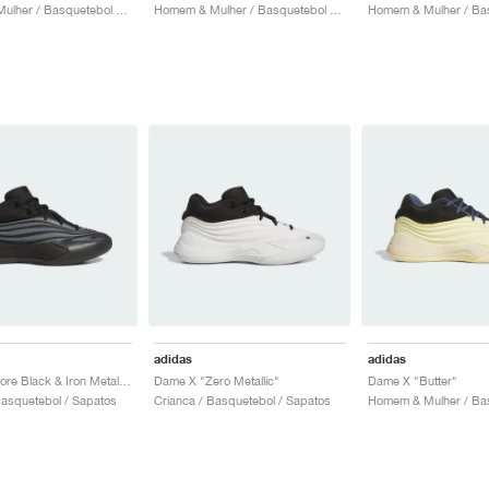
Homem & Mulher / Basquetebol / Sapatos
Homem & Mulher / Basquetebol / Sapatos
adidas
adidas
Dame X "Core Black & Iron Metallic"
Dame X "Zero Metallic"
Dame X "Butter"
Basquetebol / Sapatos
Crianca / Basquetebol / Sapatos