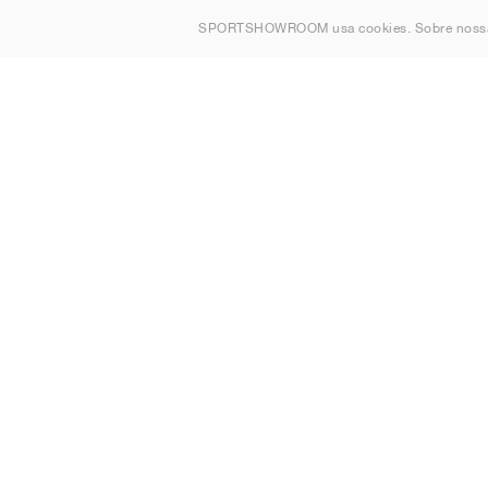
Sobre nós
SPORTSHOWROOM usa cookies. Sobre nos
Contato
Sitemap
Portugal