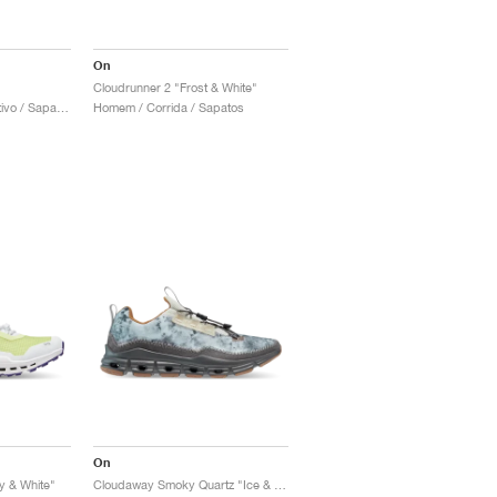
On
Cloudrunner 2 "Frost & White"
Mulher / Estilo desportivo / Sapatos
Homem / Corrida / Sapatos
On
ay & White"
Cloudaway Smoky Quartz "Ice & Eclipse"