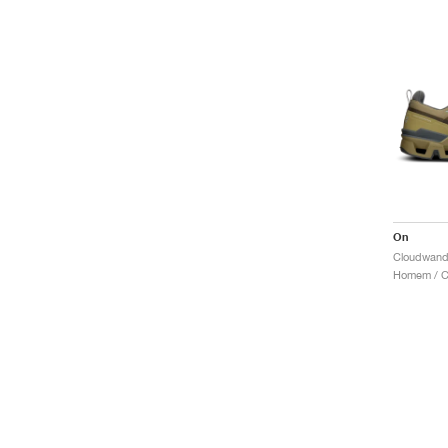
On
Homem / C