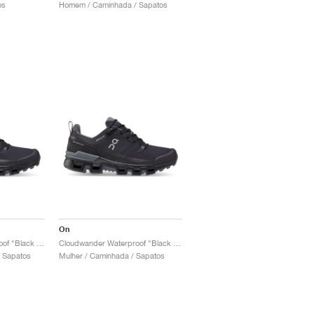
os
Homem / Caminhada / Sapatos
On
Cloudwander Waterproof "Black & Eclipse"
Cloudwander Waterproof "Black & Eclipse"
 Sapatos
Mulher / Caminhada / Sapatos