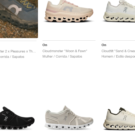
On
On
Cloudmonster "Moon & Fawn"
Cloudtilt "Sand & Cre
Cloudmonster 2 x Pleasures x The Loop Running Supply "Mist & Olive"
Mulher / Corrida / Sapatos
rrida / Sapatos