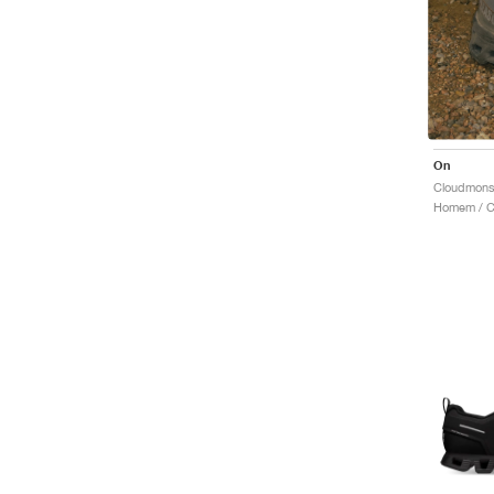
On
Homem / Co