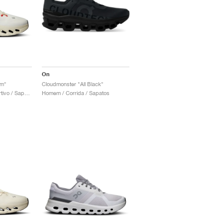
On
am"
Cloudmonster "All Black"
Homem / Estilo desportivo / Sapatos
Homem / Corrida / Sapatos