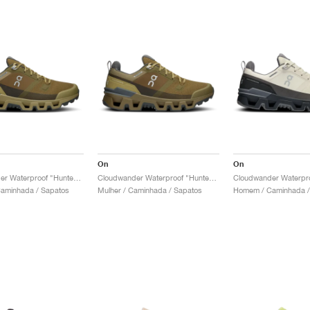
On
On
Cloudwander Waterproof "Hunter & Safari"
Cloudwander Waterproof "Hunter & Safari"
aminhada / Sapatos
Mulher / Caminhada / Sapatos
Homem / Caminhada /