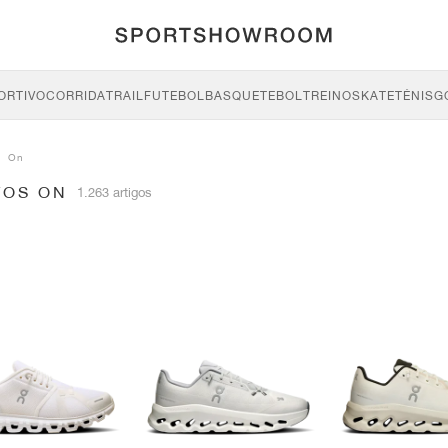
ORTIVO
CORRIDA
TRAIL
FUTEBOL
BASQUETEBOL
TREINO
SKATE
TÉNIS
G
On
TOS ON
1.263 artigos