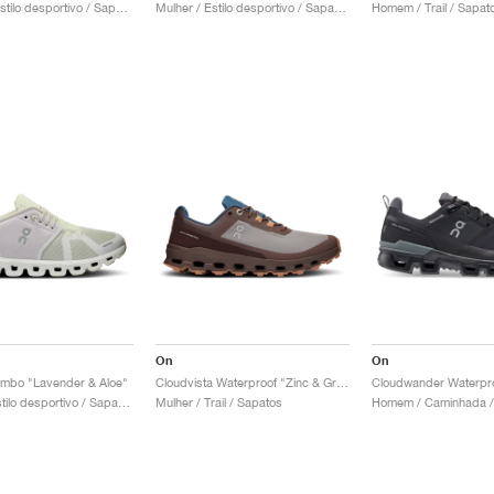
Homem / Estilo desportivo / Sapatos
Mulher / Estilo desportivo / Sapatos
Homem / Trail / Sapat
On
On
ombo "Lavender & Aloe"
Cloudvista Waterproof "Zinc & Grape"
Mulher / Estilo desportivo / Sapatos
Mulher / Trail / Sapatos
Homem / Caminhada /