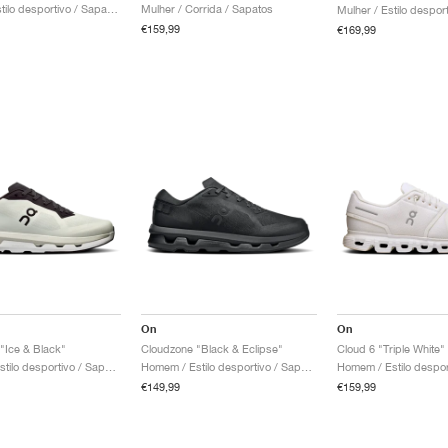
Mulher / Estilo desportivo / Sapatos
Mulher / Corrida / Sapatos
€159,99
€169,99
On
On
"Ice & Black"
Cloudzone "Black & Eclipse"
Cloud 6 "Triple White"
Homem / Estilo desportivo / Sapatos
Homem / Estilo desportivo / Sapatos
€149,99
€159,99