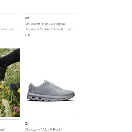
On
Cloudswift "Black & Eclipse"
Homem / Estilo desportivo / Sapatos
Homem & Mulher / Corrida / Sapatos
€80
On
Cloudzone "Alloy & Rock"
pse"