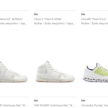
On
On
terproof "All Black"
Cloud 5 "Pearl & White"
Cloudtilt "Pearl & Ice"
Homem / Estilo desportivo / Sapatos
Mulher / Estilo desportivo / Sapatos
On
On
THE ROGER Clubhouse Mid "White & Sand"
THE ROGER Clubhouse Mid "White & Sand"
Cloudultra Fluorite "H