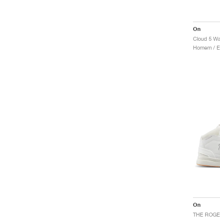
On
Cloud 5 Wa
On