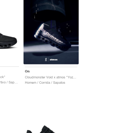
On
ack"
Cloudmonster Void x atmos "Yozakura"
Homem / Estilo desportivo / Sapatos
Homem / Corrida / Sapatos