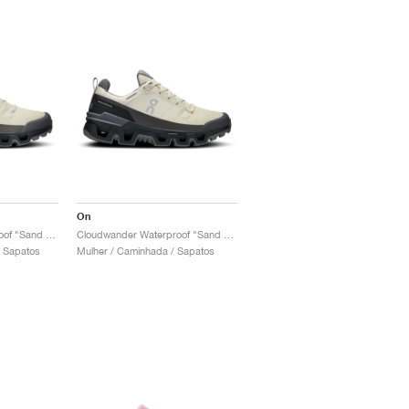
On
Cloudwander Waterproof "Sand & Black"
Cloudwander Waterproof "Sand & Black"
 Sapatos
Mulher / Caminhada / Sapatos