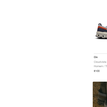
On
Cloudvista
Homem / Tr
€100