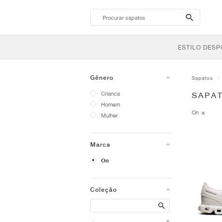
search-
btn
ESTILO DESP
Gênero
Sapatos
Crianca
SAPA
Homem
On
Mulher
Marca
On
Coleção
Search