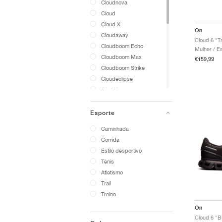
Cloudnova
Cloud
Cloud X
On
Cloudaway
Cloud 6 "Tr
Cloudboom Echo
Cloudboom Max
€159,99
Cloudboom Strike
Cloudeclipse
Cloudflow
Cloudflyer
Cloudhero
Esporte
Cloudhorizon
Caminhada
Cloudpulse
Corrida
Cloudrock
Estilo desportivo
Cloudrunner
Ténis
Cloudsoma
Atletismo
Cloudspark
Trail
Cloudspike
Treino
Cloudstratus
On
Cloudsurfer
Cloud 6 "B
Cloudswift