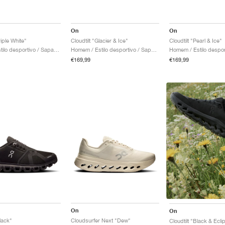
On
On
iple White"
Cloudtilt "Glacier & Ice"
Cloudtilt "Pearl & Ice"
Mulher / Estilo desportivo / Sapatos
Homem / Estilo desportivo / Sapatos
€169,99
€169,99
On
On
lack"
Cloudsurfer Next "Dew"
Cloudtilt "Black & Ecli