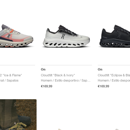
On
On
 2 "Ice & Flame"
Cloudtilt "Black & Ivory"
Cloudtilt "Eclipse & Bl
ail / Sapatos
Homem / Estilo desportivo / Sapatos
€169,99
€169,99