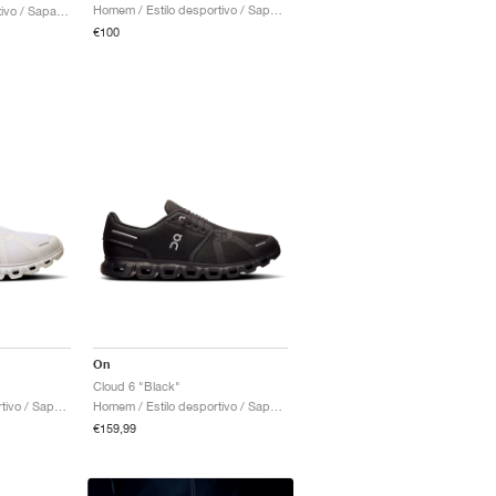
Homem / Estilo desportivo / Sapatos
Mulher / Estilo desportivo / Sapatos
€100
On
Cloud 6 "Black"
Homem / Estilo desportivo / Sapatos
Homem / Estilo desportivo / Sapatos
€159,99