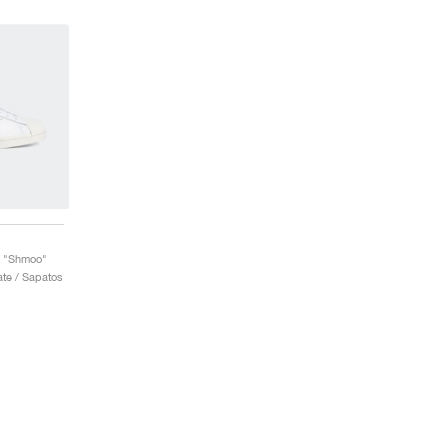
z "Shmoo"
te / Sapatos