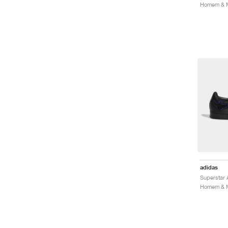
Homem & Mu
adidas
Superstar
Homem & Mu