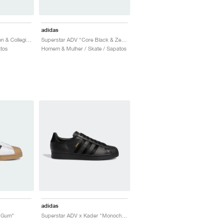
adidas
Superstar ADV "Carbon & Collegiate Purple"
Superstar ADV "Core Black & Zero Metalic"
tos
Homem & Mulher / Skate / Sapatos
adidas
e Gum"
Superstar ADV x Kader "Monochrome Black"