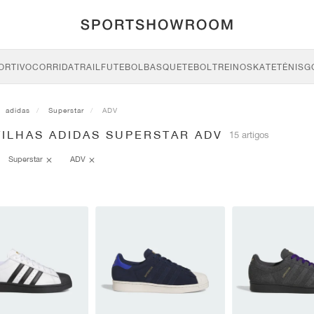
ORTIVO
CORRIDA
TRAIL
FUTEBOL
BASQUETEBOL
TREINO
SKATE
TÉNIS
G
adidas
Superstar
ADV
TILHAS ADIDAS SUPERSTAR ADV
15 artigos
Superstar
ADV