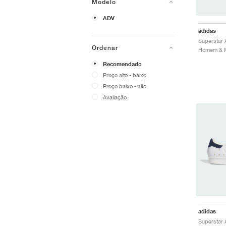
Modelo
ADV
adidas
Superstar 
Ordenar
Homem & Mu
Recomendado
Preço alto - baixo
Preço baixo - alto
Avaliação
adidas