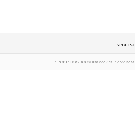
SPORTS
Sobre nós
SPORTSHOWROOM usa cookies. Sobre nos
Contato
Sitemap