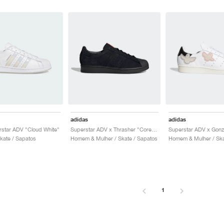
adidas
adidas
star ADV "Cloud White"
Superstar ADV x Thrasher "Core Black & Scarlet"
Superstar ADV x Gon
kate / Sapatos
Homem & Mulher / Skate / Sapatos
Homem & Mulher / Ska
1