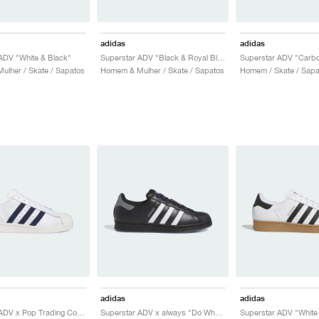
adidas
adidas
ADV "White & Black"
Superstar ADV "Black & Royal Blue"
lher / Skate / Sapatos
Homem & Mulher / Skate / Sapatos
Homem / Skate / Sapa
adidas
adidas
Superstar ADV x Pop Trading Co "Cloud White & Collegiate Navy"
Superstar ADV x always "Do What You Should Do"
Superstar ADV "Whit