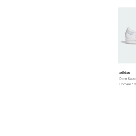
adidas
Dime Super
Homem / S