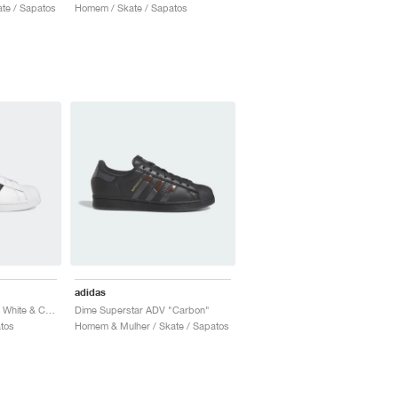
te / Sapatos
Homem / Skate / Sapatos
adidas
Superstar ADV "Cloud White & Core Black"
Dime Superstar ADV "Carbon"
tos
Homem & Mulher / Skate / Sapatos