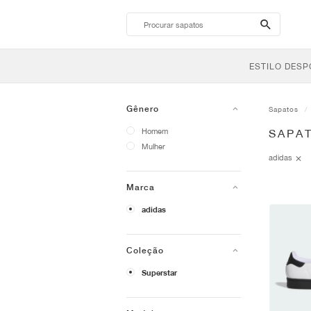
search-
btn
ESTILO DESP
Gênero
Sapatos
Homem
SAPA
Mulher
adidas
Marca
adidas
Coleção
Superstar