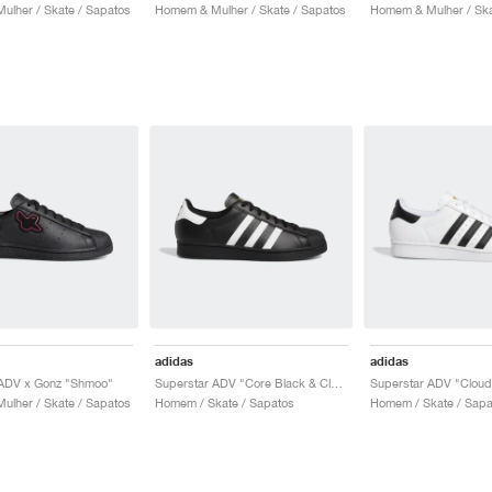
lher / Skate / Sapatos
Homem & Mulher / Skate / Sapatos
Homem & Mulher / Ska
adidas
adidas
 ADV x Gonz "Shmoo"
Superstar ADV "Core Black & Cloud White"
lher / Skate / Sapatos
Homem / Skate / Sapatos
Homem / Skate / Sapa