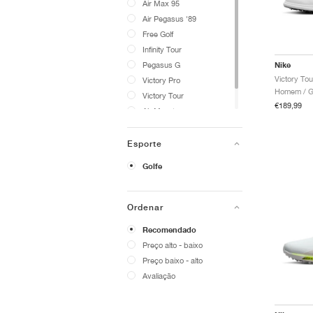
Air Max 95
Air Pegasus '89
Free Golf
Infinity Tour
Pegasus G
Nike
Victory Pro
Homem / Go
Victory Tour
€189,99
Air Max 1
Air Max Plus
Esporte
Golfe
Ordenar
Recomendado
Preço alto - baixo
Preço baixo - alto
Avaliação