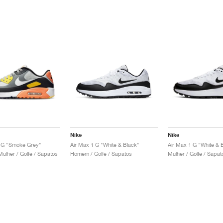
Nike
Nike
0 G "Smoke Grey"
Air Max 1 G "White & Black"
Air Max 1 G "White & 
lher / Golfe / Sapatos
Homem / Golfe / Sapatos
Mulher / Golfe / Sapat