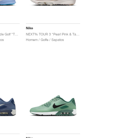
Nike
Victory Tour 4 x Eastside Golf "Take Flight"
NEXT% TOUR 3 "Pearl Pink & Tattoo"
tos
Homem / Golfe / Sapatos