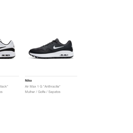
Nike
Black"
Air Max 1 G "Anthracite"
os
Mulher / Golfe / Sapatos