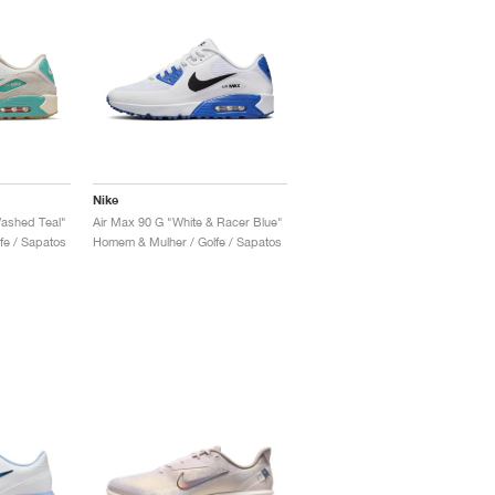
Nike
Washed Teal"
Air Max 90 G "White & Racer Blue"
fe / Sapatos
Homem & Mulher / Golfe / Sapatos