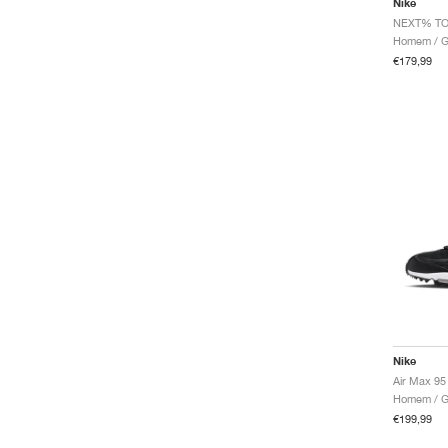
Nike
Homem / Go
€179,99
Nike
Air Max 95
Homem / Go
€199,99