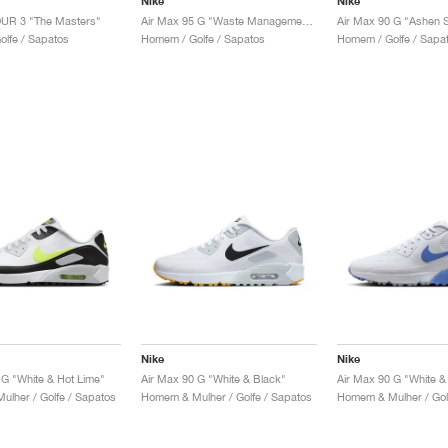
Nike
Nike
R 3 "The Masters"
Air Max 95 G "Waste Management Open"
Air Max 90 G "Ashen Sl
lfe / Sapatos
Homem / Golfe / Sapatos
Homem / Golfe / Sapa
Nike
Nike
 G "White & Hot Lime"
Air Max 90 G "White & Black"
Air Max 90 G "White &
lher / Golfe / Sapatos
Homem & Mulher / Golfe / Sapatos
Homem & Mulher / Gol