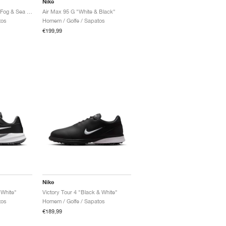
Nike
Air Max 95 G "Spruce Fog & Sea Glass"
Air Max 95 G "White & Black"
tos
Homem / Golfe / Sapatos
€199,99
Nike
 White"
Victory Tour 4 "Black & White"
tos
Homem / Golfe / Sapatos
€189,99