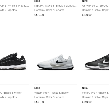
Nike
Nike
NEXT% TOUR 3 "White & Phantom"
NEXT% TOUR 3 "Black & Light Smoke Grey"
lfe / Sapatos
Homem / Golfe / Sapatos
Homem / Golfe / Sapa
€179,99
€199,99
Nike
Nike
 G "Black & White"
Victory Pro 4 "White & Black"
Victory Pro 4 "Black &
lfe / Sapatos
Homem / Golfe / Sapatos
Homem / Golfe / Sapa
€149,99
€149,99