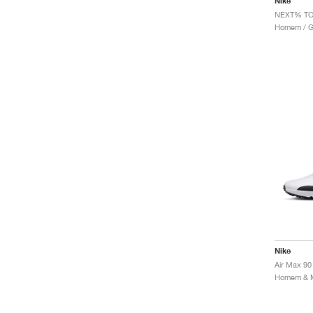
Nike
NEXT% TOU
Homem / Go
Nike
Air Max 90
Homem & Mu