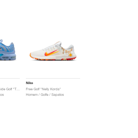
Nike
Air Max Plus G x Eastside Golf "Take Flight"
Free Golf "Nelly Korda"
tos
Homem / Golfe / Sapatos