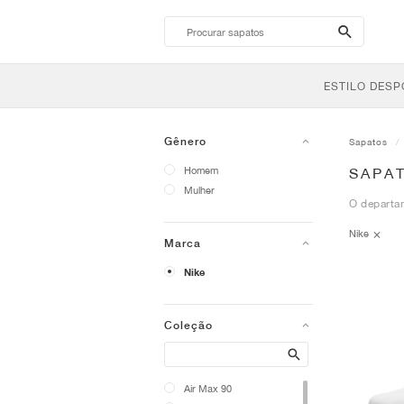
search-
btn
ESTILO DESP
Gênero
Sapatos
Homem
SAPAT
Mulher
O departa
Nike
Marca
Nike
Coleção
Search
Air Max 90