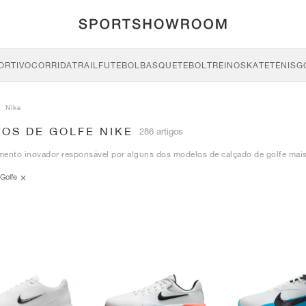
ORTIVO
CORRIDA
TRAIL
FUTEBOL
BASQUETEBOL
TREINO
SKATE
TÉNIS
G
Nike
OS DE GOLFE NIKE
286 artigos
mento inovador responsável por alguns dos modelos de calçado de golfe mai
Golfe