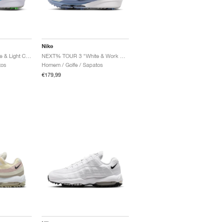
Nike
NEXT% TOUR 3 "White & Light Current Blue"
NEXT% TOUR 3 "White & Work Blue"
tos
Homem / Golfe / Sapatos
€179,99