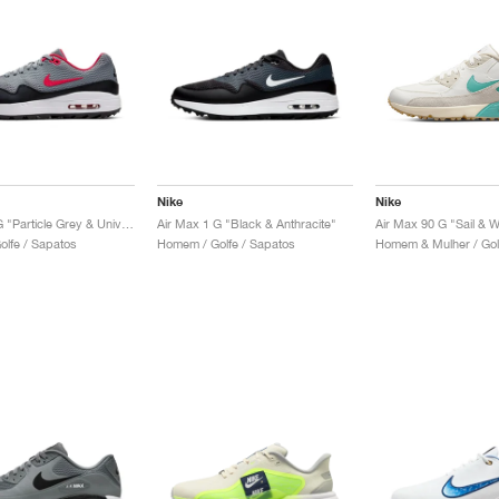
Nike
Nike
Air Max 1 G "Particle Grey & University Red"
Air Max 1 G "Black & Anthracite"
Air Max 90 G "Sail & 
lfe / Sapatos
Homem / Golfe / Sapatos
Homem & Mulher / Gol