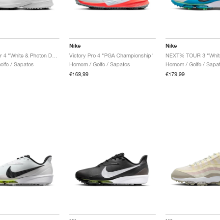
Nike
Nike
Victory Tour 4 "White & Photon Dust"
Victory Pro 4 "PGA Championship"
lfe / Sapatos
Homem / Golfe / Sapatos
Homem / Golfe / Sapa
€169,99
€179,99