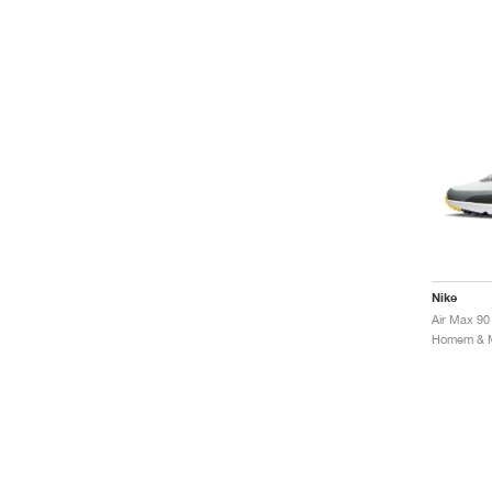
Nike
Air Max 9
Homem & Mu