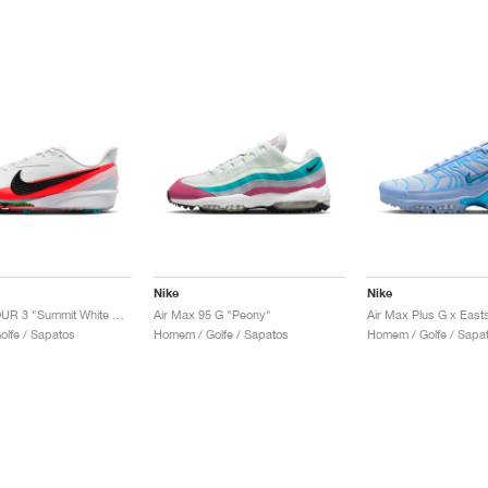
Nike
Nike
NEXT% TOUR 3 "Summit White & Bright Crimson"
Air Max 95 G "Peony"
lfe / Sapatos
Homem / Golfe / Sapatos
Homem / Golfe / Sapa