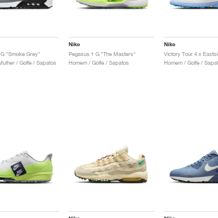
Nike
Nike
0 G "Smoke Grey"
Pegasus 1 G "The Masters"
lher / Golfe / Sapatos
Homem / Golfe / Sapatos
Homem / Golfe / Sapa