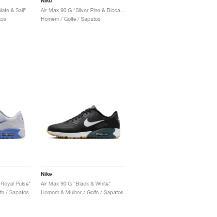
Nike
ate & Sail"
Air Max 90 G "Silver Pine & Bicoastal"
tos
Homem / Golfe / Sapatos
Nike
 Royal Pulse"
Air Max 90 G "Black & White"
fe / Sapatos
Homem & Mulher / Golfe / Sapatos