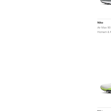
Nike
Air Max 9
Homem & Mu