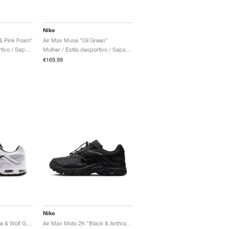
Nike
 & Pink Foam"
Air Max Muse "Oil Green"
Homem / Estilo desportivo / Sapatos
Mulher / Estilo desportivo / Sapatos
€169,99
Nike
Air Max Moto 2K "White & Wolf Grey"
Air Max Moto 2K "Black & Anthracite"