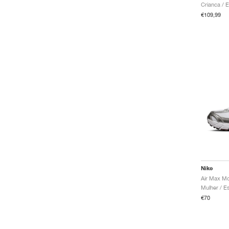
Air Max TL 2.5
€109,99
Air More Uptempo
Air Penny
SB Ishod
Waffle
Air Max 1
Air Max Plus
Mercurial
Nike
Air Max Mo
€70