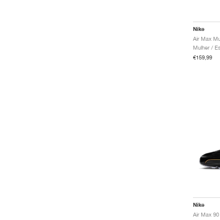
Nike
€159,99
Nike
Air Max 90