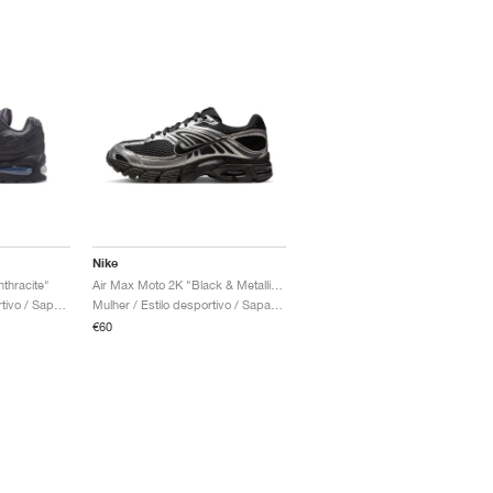
Nike
thracite"
Air Max Moto 2K "Black & Metallic Silver"
Crianca / Estilo desportivo / Sapatos
Mulher / Estilo desportivo / Sapatos
€60