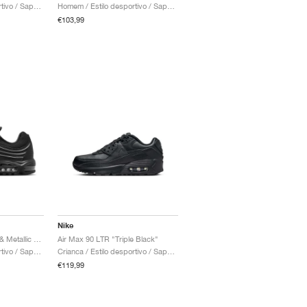
Homem / Estilo desportivo / Sapatos
Homem / Estilo desportivo / Sapatos
€103,99
Nike
Air Max TL 2.5 "Black & Metallic Silver"
Air Max 90 LTR "Triple Black"
Homem / Estilo desportivo / Sapatos
Crianca / Estilo desportivo / Sapatos
€119,99