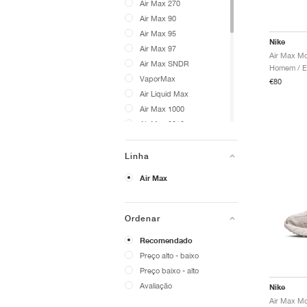
Air Max 270
Air Max 90
Air Max 95
Nike
Air Max 97
Air Max SNDR
VaporMax
€80
Air Liquid Max
Air Max 1000
Air Max 2013
Air Max Craze
Air Max Dn
Linha
Air Max Fire
Air Max
Air Max Goadome
Air Max Moto 2K
Air Max Muse
Ordenar
Air Max Phenomena
Recomendado
Air Max Phoenix
Preço alto - baixo
Air Max Portal
Preço baixo - alto
Air Max Pulse
Avaliação
Nike
Air Max RK61
Air Max SC