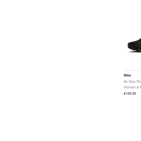
Nike
Air Max Plu
€189,99