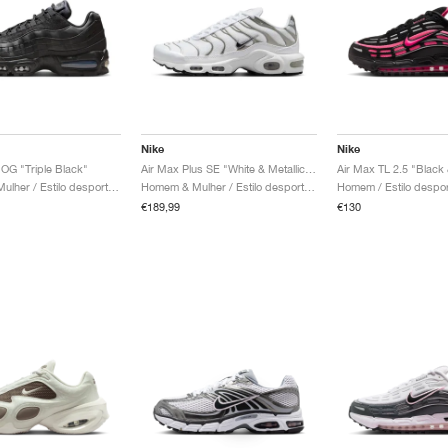
Nike
Nike
 OG "Triple Black"
Air Max Plus SE "White & Metallic Silver"
Homem & Mulher / Estilo desportivo / Sapatos
Homem & Mulher / Estilo desportivo / Sapatos
€189,99
€130