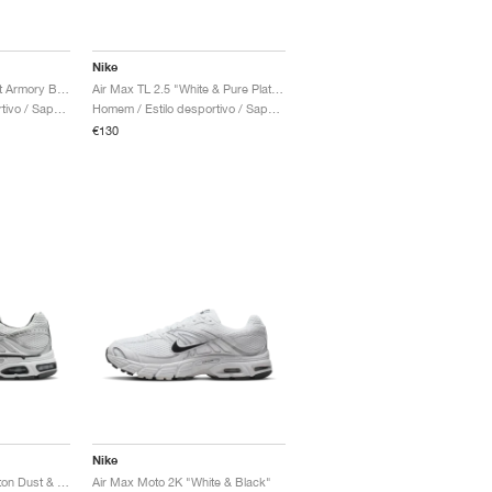
Nike
Air Max Moto 2K "Light Armory Blue & Work Blue"
Air Max TL 2.5 "White & Pure Platinum"
Homem / Estilo desportivo / Sapatos
Homem / Estilo desportivo / Sapatos
€130
Nike
Air Max Moto 2K "Photon Dust & Metallic Silver"
Air Max Moto 2K "White & Black"