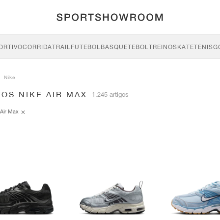
ORTIVO
CORRIDA
TRAIL
FUTEBOL
BASQUETEBOL
TREINO
SKATE
TÉNIS
G
Nike
OS NIKE AIR MAX
1.245 artigos
Air Max