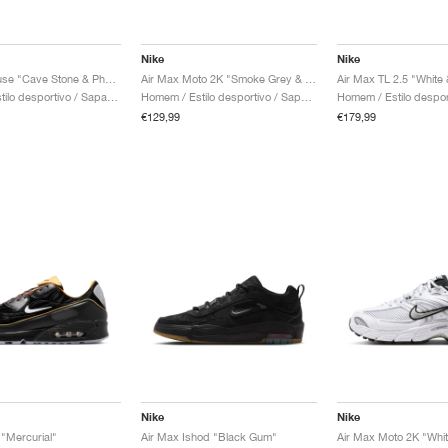
Nike
Nike
Air Max Muse "Cave Stone & Photon Dust"
Air Max Moto 2K "Smoke Grey & Anthracite"
Air Max TL 2.5 "White
Mulher / Estilo desportivo / Sapatos
Homem / Estilo desportivo / Sapatos
€129,99
€179,99
Nike
Nike
 "Mercurial"
Air Max Ishod "Black Gum"