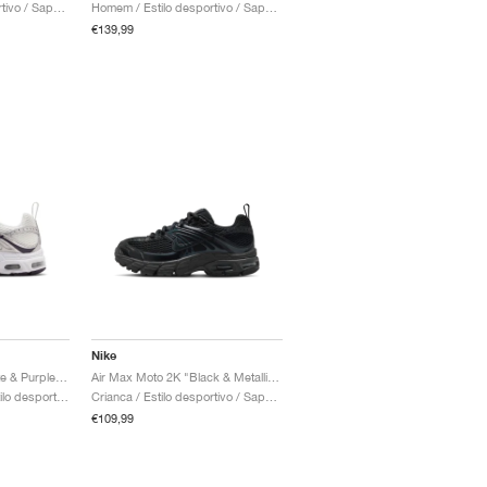
Homem / Estilo desportivo / Sapatos
Homem / Estilo desportivo / Sapatos
€139,99
Nike
Air Max Moto 2K "White & Purple Dynasty"
Air Max Moto 2K "Black & Metallic Dark Grey"
Homem & Mulher / Estilo desportivo / Sapatos
Crianca / Estilo desportivo / Sapatos
€109,99