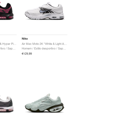
Nike
Air Max TL 2.5 "Black & Hyper Pink"
Air Max Moto 2K "White & Light Armory Blue"
Homem / Estilo desportivo / Sapatos
Homem / Estilo desportivo / Sapatos
€129,99