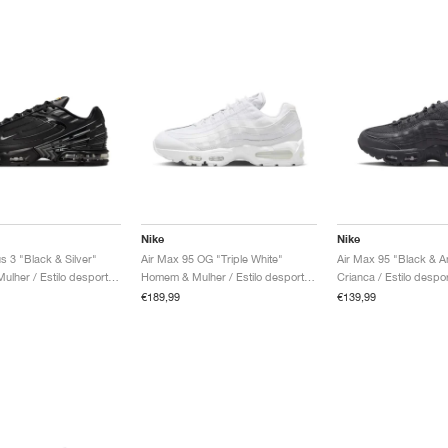
Nike
Nike
s 3 "Black & Silver"
Air Max 95 OG "Triple White"
Air Max 95 "Black & An
Homem & Mulher / Estilo desportivo / Sapatos
Homem & Mulher / Estilo desportivo / Sapatos
€189,99
€139,99