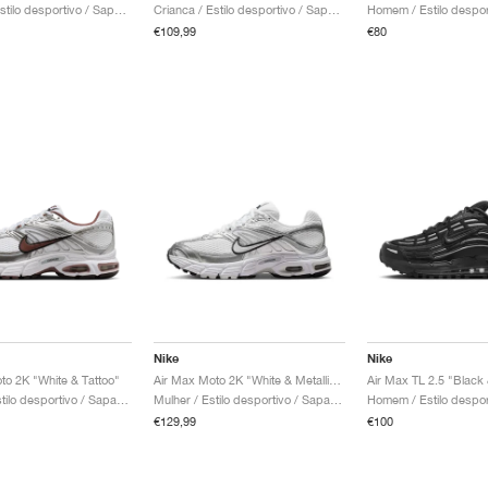
Crianca / Estilo desportivo / Sapatos
Crianca / Estilo desportivo / Sapatos
€109,99
€80
Nike
Nike
to 2K "White & Tattoo"
Air Max Moto 2K "White & Metallic Silver"
Mulher / Estilo desportivo / Sapatos
Mulher / Estilo desportivo / Sapatos
€129,99
€100