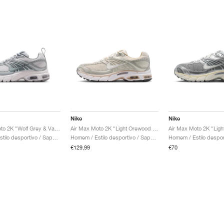
Nike
Nike
Air Max Moto 2K "Wolf Grey & Vast Grey"
Air Max Moto 2K "Light Orewood Brown & Phantom"
Crianca / Estilo desportivo / Sapatos
Homem / Estilo desportivo / Sapatos
€129,99
€70