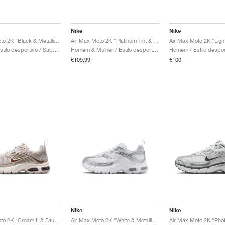
Nike
Nike
Air Max Moto 2K "Black & Metallic Dark Grey"
Air Max Moto 2K "Platinum Tint & Cave Stone"
Homem / Estilo desportivo / Sapatos
Homem & Mulher / Estilo desportivo / Sapatos
€109,99
€100
Nike
Nike
Air Max Moto 2K "Cream II & Fauna Brown"
Air Max Moto 2K "White & Metallic Silver"