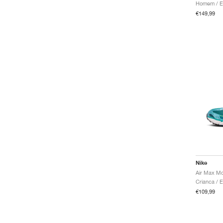
€149,99
Nike
Air Max Mo
€109,99