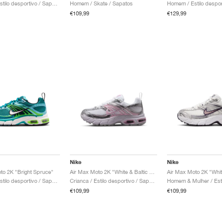
Homem / Estilo desportivo / Sapatos
Homem / Skate / Sapatos
€109,99
€129,99
Nike
Nike
to 2K "Bright Spruce"
Air Max Moto 2K "White & Baltic Blue"
Crianca / Estilo desportivo / Sapatos
Crianca / Estilo desportivo / Sapatos
€109,99
€109,99