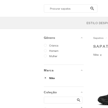
search-
btn
ESTILO DESP
Gênero
Sapatos
Crianca
SAPAT
Homem
Nike
Mulher
Marca
Nike
Coleção
Search