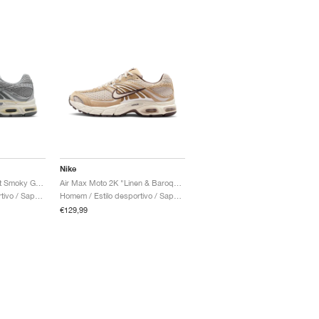
Nike
Air Max Moto 2K "Light Smoky Grey & Sail"
Air Max Moto 2K "Linen & Baroque Brown"
Homem / Estilo desportivo / Sapatos
Homem / Estilo desportivo / Sapatos
€129,99