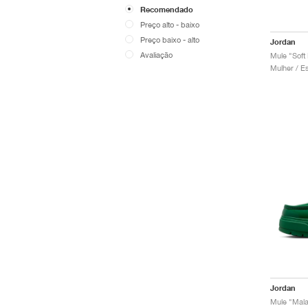
Recomendado
Preço alto - baixo
Preço baixo - alto
Jordan
Avaliação
Mule "Soft 
Jordan
Mule "Mala