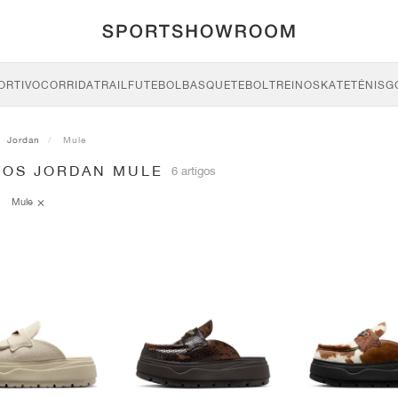
ORTIVO
CORRIDA
TRAIL
FUTEBOL
BASQUETEBOL
TREINO
SKATE
TÉNIS
G
Jordan
Mule
TOS JORDAN MULE
6 artigos
Mule