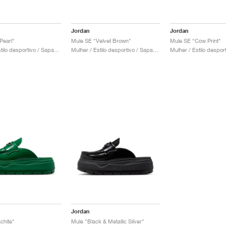
Jordan
Jordan
Pearl"
Mule SE "Velvet Brown"
Mule SE "Cow Print"
Mulher / Estilo desportivo / Sapatos
Mulher / Estilo desportivo / Sapatos
Jordan
chite"
Mule "Black & Metallic Silver"