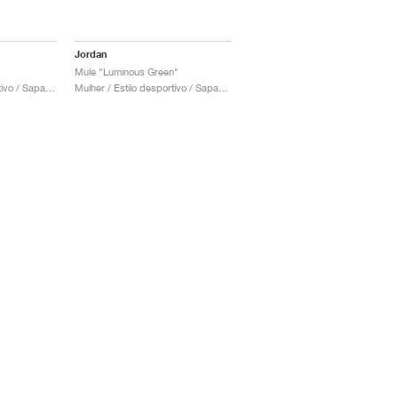
Jordan
Mule "Luminous Green"
Mulher / Estilo desportivo / Sapatos
Mulher / Estilo desportivo / Sapatos