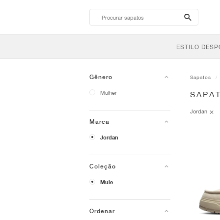
search-
btn
ESTILO DESP
Gênero
Sapatos
Mulher
SAPA
Jordan
Marca
Jordan
Coleção
Mule
Ordenar