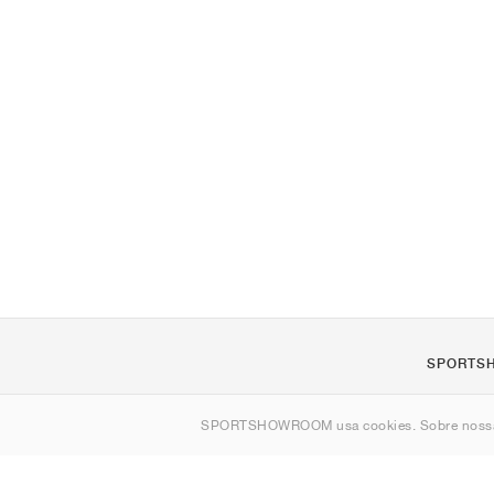
SPORTS
Sobre nós
SPORTSHOWROOM usa cookies. Sobre nos
Contato
Sitemap