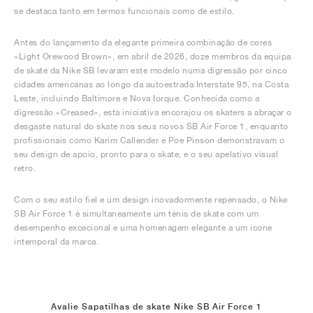
se destaca tanto em termos funcionais como de estilo.
Antes do lançamento da elegante primeira combinação de cores
«Light Orewood Brown», em abril de 2026, doze membros da equipa
de skate da Nike SB levaram este modelo numa digressão por cinco
cidades americanas ao longo da autoestrada Interstate 95, na Costa
Leste, incluindo Baltimore e Nova Iorque. Conhecida como a
digressão «Creased», esta iniciativa encorajou os skaters a abraçar o
desgaste natural do skate nos seus novos SB Air Force 1, enquanto
profissionais como Karim Callender e Poe Pinson demonstravam o
seu design de apoio, pronto para o skate, e o seu apelativo visual
retro.
Com o seu estilo fiel e um design inovadormente repensado, o Nike
SB Air Force 1 é simultaneamente um ténis de skate com um
desempenho excecional e uma homenagem elegante a um ícone
intemporal da marca.
Avalie Sapatilhas de skate Nike SB Air Force 1