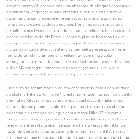
amortecimento Air proporciona uma absorção de choques confortável
no calcanhar, enquanto a parte dianteira auxética é fina e flexível,
garantindo assim uma excelente sensação na prancha ao mesmo
tempo que protege os dedos dos pés. Por cima, encontra-se uma
palmilha macia Dreamcell e, por baixo, uma versão atualizada da sola
exterior distintiva do Air Force 1, com um piso de borracha flexível
que apresenta mais linhas de tração, a par de elementos clássicos,
incluindo círculos de pivô, saliências perimetrais espessas e nós em
forma de estrela no antepé e no calcanhar, para uma tração
abrangente e controlo da prancha. Ao reduzir os materiais utilizados,
a Nike SB conseguiu também uma construção mais leve, o que
melhora as capacidades globais do sapato para o skate.
Para além de ser um modelo de alto desempenho para a comunidade
do skate, o Nike SB Air Force 1 presta homenagem ao icónico modelo
original de Kilgore, preservando o seu visual elegante. Elementos
como o dubrae personalizado SB-1 para os atacadores e a aba do
calcanhar e o remendo na língua com a marca Nike SB evocam a
tradição da marca, enquanto os Swooshes nas laterais e o texto em
relevo na entressola também se mantêm fiéis à versão de 1982. De
facto, do ponto de vista estético, é difícil distinguir o SB Air Force 1
das suas versões de basquetebol ou de estilo de vida, garantindo que