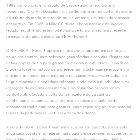
FIELD GENERAL
CRAZE
ADIRACER
MULE
471
GEL-CUMULUS 16
G.T. CUT
FORCE 58
TEKKIRA CUP
508
JORDAN
1982 como o primeiro sapato de basquetebol a incorporar a
tecnologia Nike Air. Décadas mais tarde, tornaram-se parte integrante
da cultura da moda, mantendo-se, no entanto, um ícone da inovação
KILLSHOT 2
MOTO 2K
ITALIA
LEGACY 312
ALLERDALE
G.T. FUTURE
PS8
ALOHA SUPER
600
desportiva. Em 2026, a Nike SB decidiu homenagear este incrível
legado, escolhendo este modelo para se tornar o seu mais recente
TOTAL 90
PHENOMENA
FORUM
JUMPMAN JACK
2000
VERTEBRAE
808
relançamento para o skate: os SB Air Force 1.
O Nike SB Air Force 1 apresenta uma parte superior em camurça e
AVA ROVER
1000
HAMBURG
204L
AIR MAX 95
933
couro resistentes, com sobreposições viradas e cosidas, fixadas por
linhas duplas de fio para garantir a máxima durabilidade. O perfil da
MIND
860V2
biqueira foi reformulado para oferecer um ajuste mais refinado e um
movimento consistente, enquanto os atacadores arredondados e a
língua espessa e almofadada reforçam ainda mais a durabilidade. As
AIR RIFT
inserções de espuma com memória no colarinho proporcionam
conforto almofadado à volta do tornozelo e do calcanhar,
combinando-se com as tiras internas elásticas e o sistema de
atacadores tradicional para garantir uma fixação segura, enquanto as
fileiras de perfurações ventilam a zona dos dedos.
A sola do SB Air Force 1 mantém a sua construção robusta de sola
encaixada cosida e foi redesenhada para um desempenho superior no
skate. Uma entressola de meio comprimento com espuma EVA e