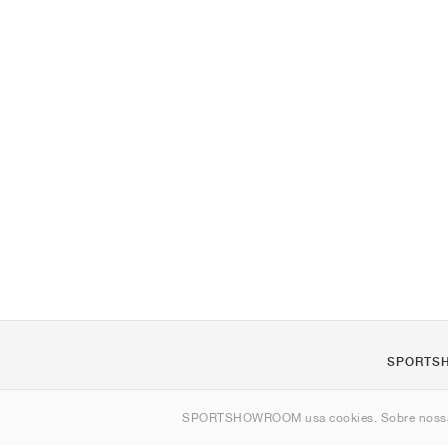
SPORTS
Sobre nós
SPORTSHOWROOM usa cookies. Sobre nos
Contato