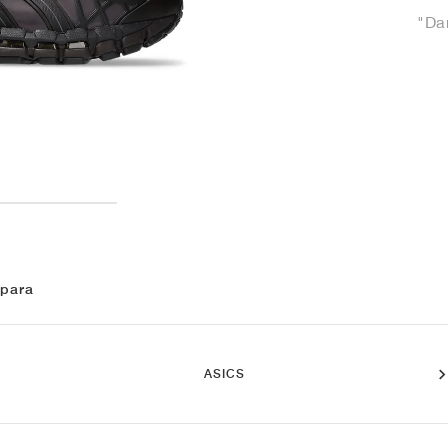
"Da
 para
ASICS