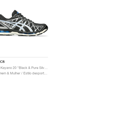
ICS
Gel-Kayano 20 "Black & Pure Silver"
Homem & Mulher / Estilo desportivo / Sapatos