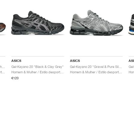
ASICS
ASICS
AS
Gel-Kayano 20 "Black & Reddish Brown"
Gel-Kayano 20 "Black & Clay Grey"
Gel-Kayano 20 "Gravel & Pure Silver"
Homem & Mulher / Estilo desportivo / Sapatos
Homem & Mulher / Estilo desportivo / Sapatos
Homem & Mulher / Estilo desportivo / Sapatos
€120