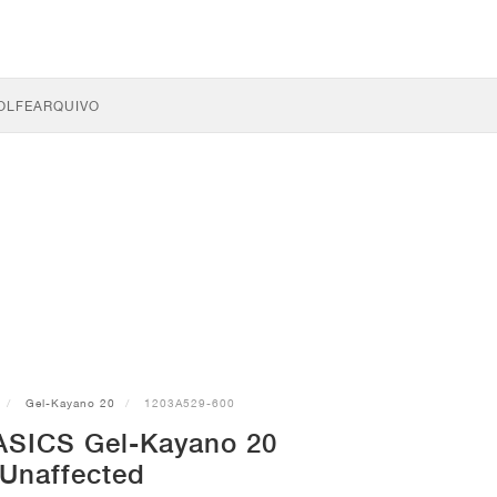
OLFE
ARQUIVO
Gel-Kayano 20
1203A529-600
 ASICS Gel-Kayano 20
 Unaffected