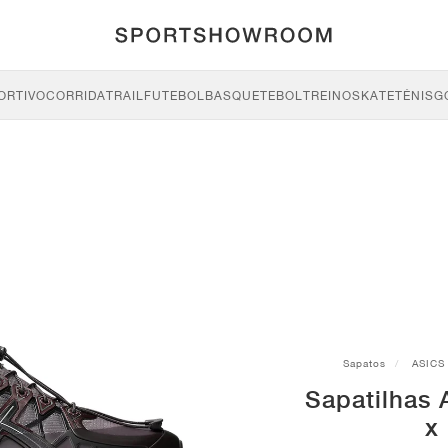
ORTIVO
CORRIDA
TRAIL
FUTEBOL
BASQUETEBOL
TREINO
SKATE
TÉNIS
G
Sapatos
ASICS
Sapatilhas
x