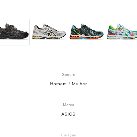
Gênero
Homem / Mulher
Marca
ASICS
Coleção