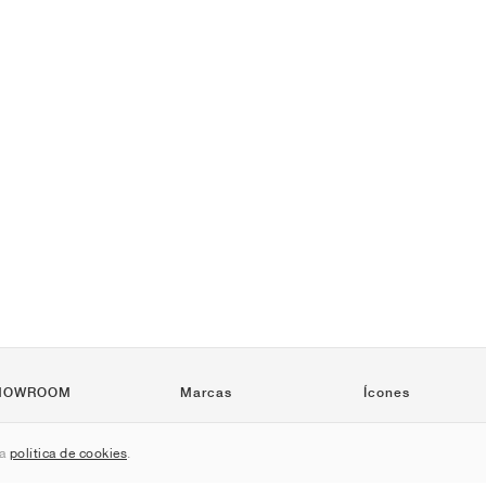
HOWROOM
Marcas
Ícones
Nike
Air Force 1
sa
política de cookies
.
Jordan
Jordan 1