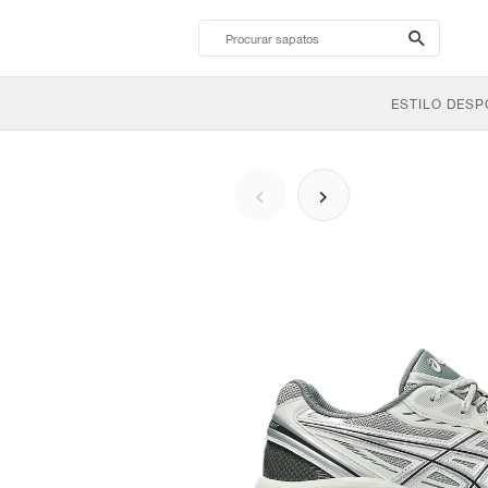
search-
btn
ESTILO DESP