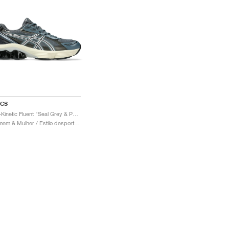
ICS
Gel-Kinetic Fluent "Seal Grey & Pure Silver"
Homem & Mulher / Estilo desportivo / Sapatos