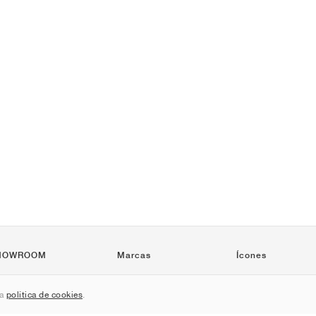
HOWROOM
Marcas
Ícones
Nike
Air Force 1
sa
política de cookies
.
Jordan
Jordan 1