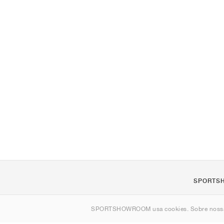
SPORTS
Sobre nós
SPORTSHOWROOM usa cookies. Sobre nos
Contato