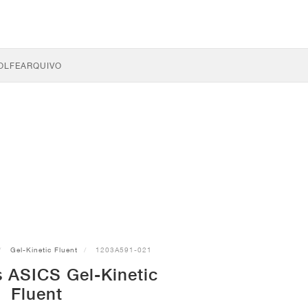
OLFE
ARQUIVO
Gel-Kinetic Fluent
1203A591-021
s ASICS Gel-Kinetic
Fluent