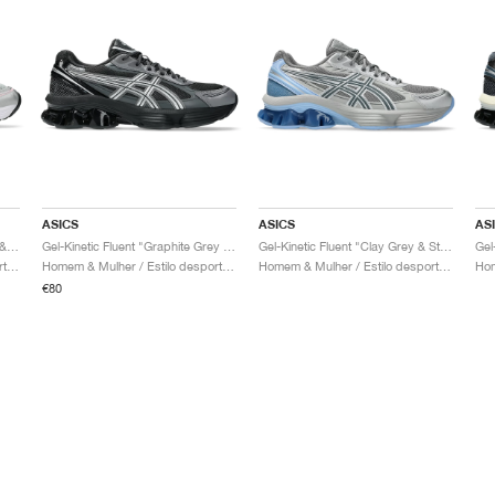
ASICS
ASICS
AS
Gel-Kinetic Fluent "Glacier Grey & Graphite Grey"
Gel-Kinetic Fluent "Graphite Grey & Pure Silver"
Gel-Kinetic Fluent "Clay Grey & Steel Grey"
Homem & Mulher / Estilo desportivo / Sapatos
Homem & Mulher / Estilo desportivo / Sapatos
Homem & Mulher / Estilo desportivo / Sapatos
€80