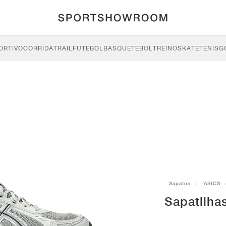
ORTIVO
CORRIDA
TRAIL
FUTEBOL
BASQUETEBOL
TREINO
SKATE
TÉNIS
G
Sapatos
ASICS
Sapatilha