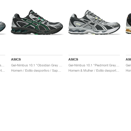
ASICS
ASICS
AS
Gel-Nimbus 10.1 "Ironclad & Graphite Grey"
Gel-Nimbus 10.1 "Obsidian Grey & Green Basil"
Gel-Nimbus 10.1 "Piedmont Grey & Graphite Grey"
Gel
Homem & Mulher / Estilo desportivo / Sapatos
Homem / Estilo desportivo / Sapatos
Homem & Mulher / Estilo desportivo / Sapatos