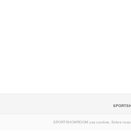
SPORTS
Sobre nós
SPORTSHOWROOM usa cookies. Sobre nos
Contato