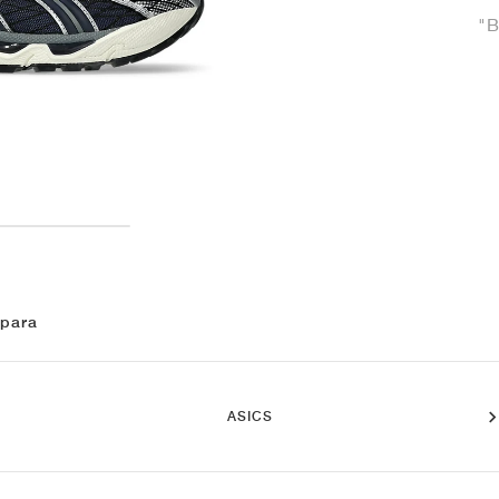
"B
 para
ASICS