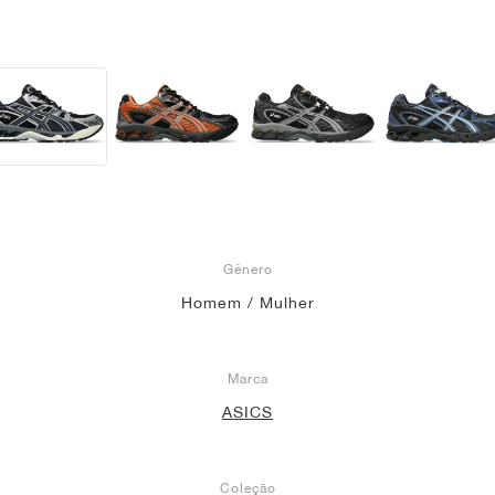
Gênero
Homem / Mulher
Marca
ASICS
Coleção