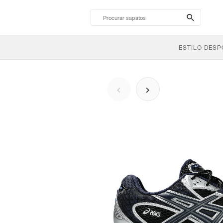
search-
btn
ESTILO DESP