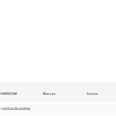
HOWROOM
Marcas
Ícones
Nike
Air Force 1
sa
política de cookies
.
Jordan
Jordan 1