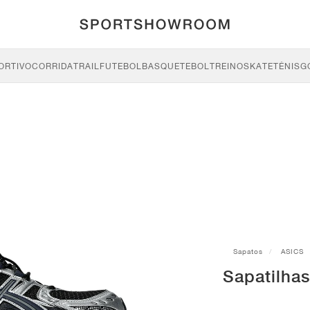
ORTIVO
CORRIDA
TRAIL
FUTEBOL
BASQUETEBOL
TREINO
SKATE
TÉNIS
G
Sapatos
ASICS
Sapatilha