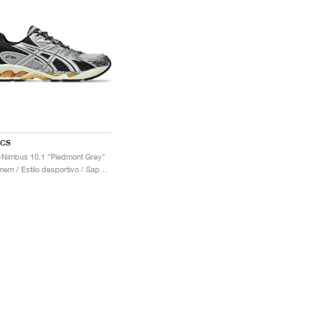
ICS
-Nimbus 10.1 "Piedmont Grey"
Homem / Estilo desportivo / Sapatos