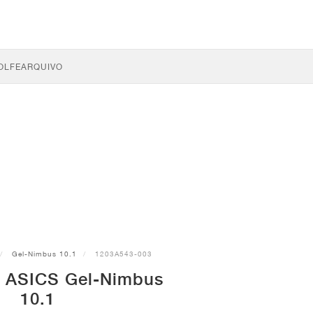
OLFE
ARQUIVO
Gel-Nimbus 10.1
1203A543-003
s ASICS Gel-Nimbus
10.1