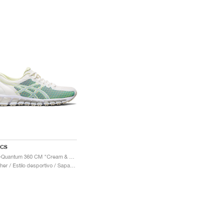
ICS
Gel-Quantum 360 CM "Cream & Huddle Yellow"
Mulher / Estilo desportivo / Sapatos