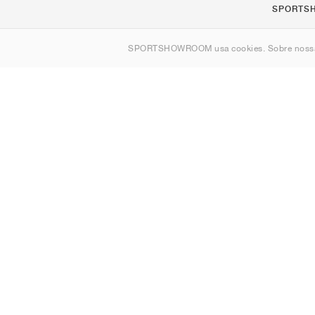
SPORTS
Sobre nós
SPORTSHOWROOM usa cookies. Sobre nos
Contato
Sitemap