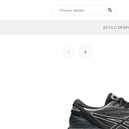
search-
btn
ESTILO DESP