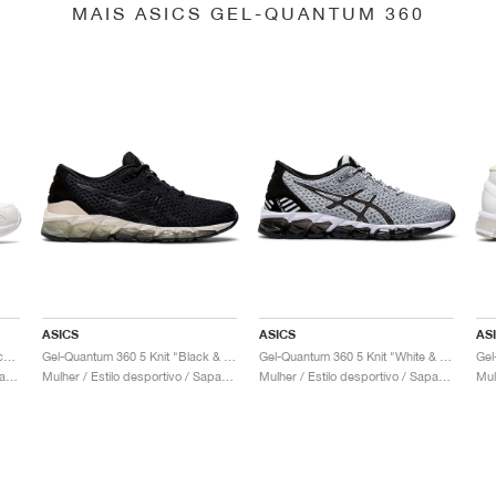
MAIS ASICS GEL-QUANTUM 360
ASICS
ASICS
AS
Gel-Quantum 360 6 "White & Techno Cyan"
Gel-Quantum 360 5 Knit "Black & Cozy Pink"
Gel-Quantum 360 5 Knit "White & Black"
Mulher / Estilo desportivo / Sapatos
Mulher / Estilo desportivo / Sapatos
Mulher / Estilo desportivo / Sapatos