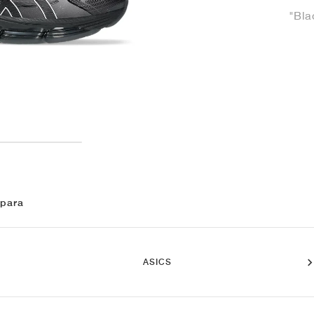
"Bla
 para
ASICS