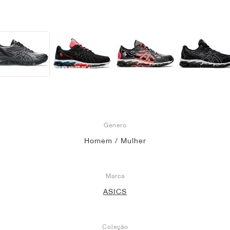
Gênero
Homem / Mulher
Marca
ASICS
Coleção