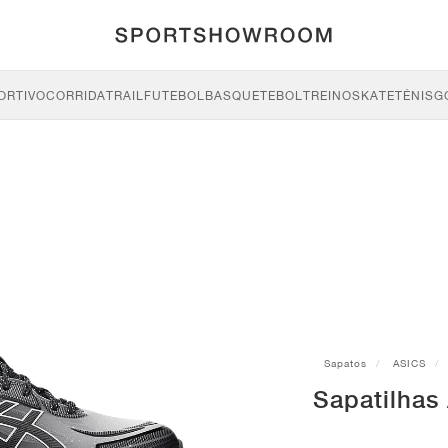
ORTIVO
CORRIDA
TRAIL
FUTEBOL
BASQUETEBOL
TREINO
SKATE
TÉNIS
G
Sapatos
ASICS
Sapatilhas