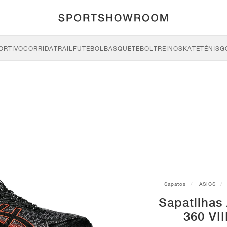
ORTIVO
CORRIDA
TRAIL
FUTEBOL
BASQUETEBOL
TREINO
SKATE
TÉNIS
G
Sapatos
ASICS
Sapatilhas
360 VII