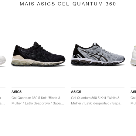
MAIS ASICS GEL-QUANTUM 360
ASICS
ASICS
AS
Gel-Quantum 360 6 "White & Techno Cyan"
Gel-Quantum 360 5 Knit "Black & Cozy Pink"
Gel-Quantum 360 5 Knit "White & Black"
Mulher / Estilo desportivo / Sapatos
Mulher / Estilo desportivo / Sapatos
Mulher / Estilo desportivo / Sapatos