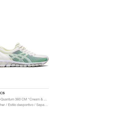
ICS
Gel-Quantum 360 CM "Cream & Huddle Yellow"
Mulher / Estilo desportivo / Sapatos