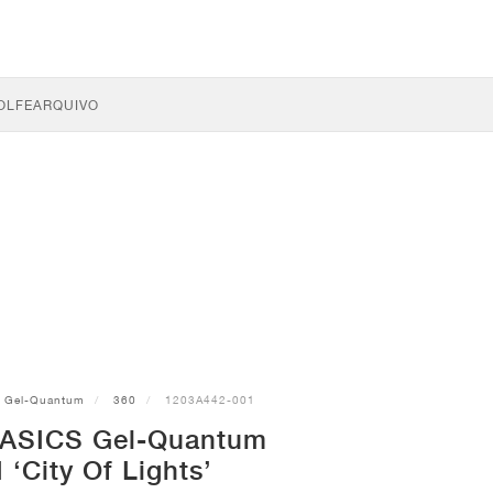
OLFE
ARQUIVO
Gel-Quantum
360
1203A442-001
 ASICS Gel-Quantum
I ‘City Of Lights’