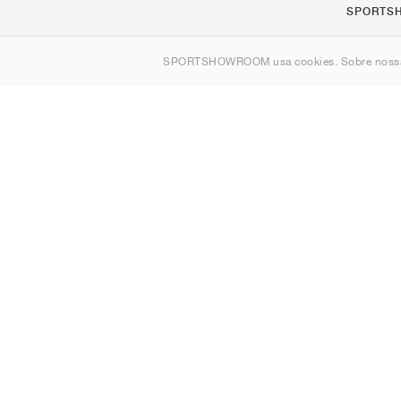
SPORTS
Sobre nós
SPORTSHOWROOM usa cookies. Sobre nos
Contato
Sitemap