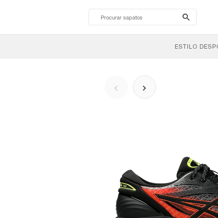
search-
btn
ESTILO DESP