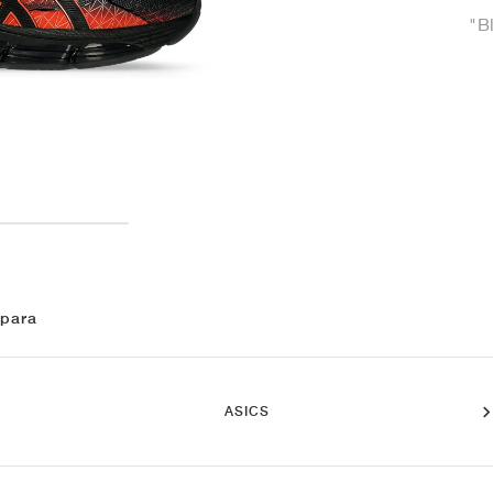
"B
 para
ASICS