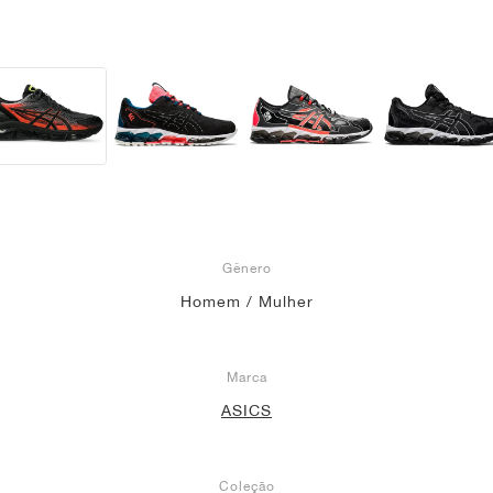
Gênero
Homem / Mulher
Marca
ASICS
Coleção