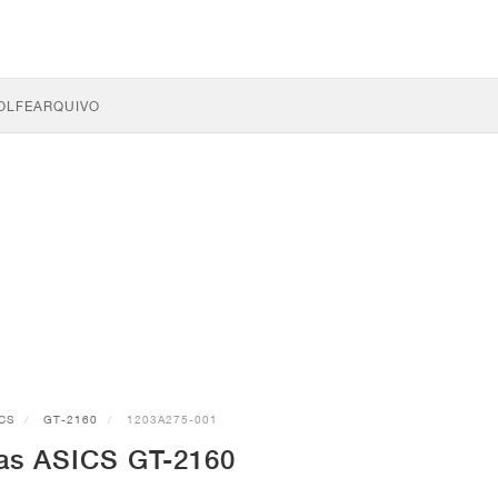
OLFE
ARQUIVO
CS
GT-2160
1203A275-001
has ASICS GT-2160