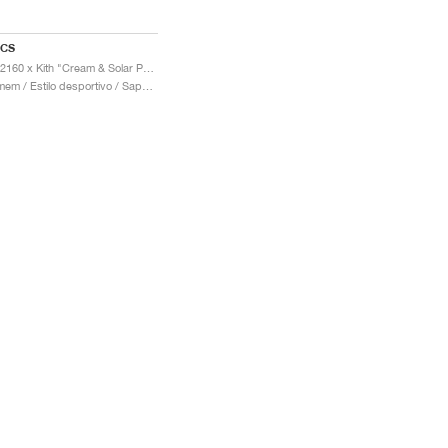
ICS
GT-2160 x Kith "Cream & Solar Power"
Homem / Estilo desportivo / Sapatos