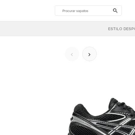
search-
btn
ESTILO DESP