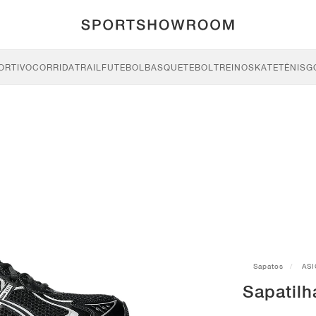
ORTIVO
CORRIDA
TRAIL
FUTEBOL
BASQUETEBOL
TREINO
SKATE
TÉNIS
G
Sapatos
ASI
Sapatil