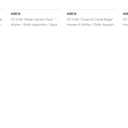
ASICS
ASICS
AS
GT-2160 x Gallery Dept. "ComplexCon"
GT-2160 ‘Winter Garden Pack’ "Oatmeal & Simply Taupe"
GT-2160 "Cream & Camel Beige"
Homem / Estilo desportivo / Sapatos
Mulher / Estilo desportivo / Sapatos
Homem & Mulher / Estilo desportivo / Sapatos