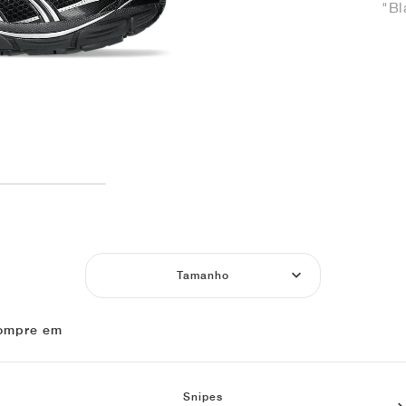
"Bl
Tamanho
ompre em
Snipes