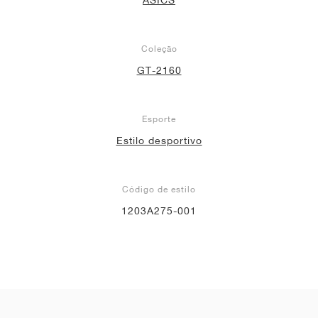
Coleção
GT-2160
Esporte
Estilo desportivo
Código de estilo
1203A275-001