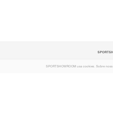
SPORTS
Sobre nós
SPORTSHOWROOM usa cookies. Sobre nos
Contato
Sitemap