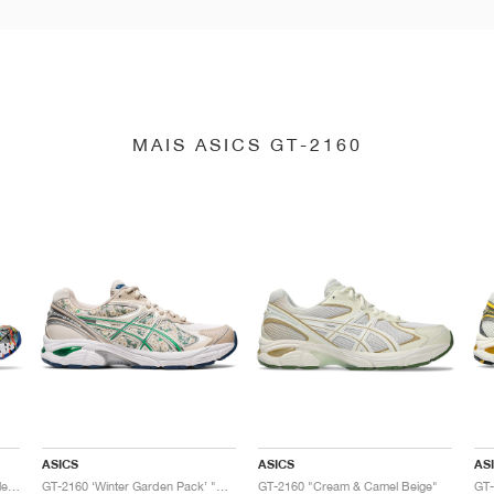
MAIS ASICS GT-2160
ASICS
ASICS
AS
GT-2160 x Gallery Dept. "ComplexCon"
GT-2160 ‘Winter Garden Pack’ "Oatmeal & Simply Taupe"
GT-2160 "Cream & Camel Beige"