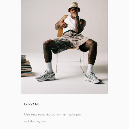
GT-2160
Um regresso épico alimentado por
colaborações.