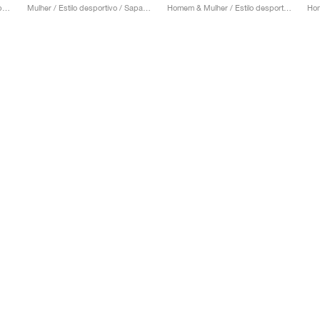
Homem / Estilo desportivo / Sapatos
Mulher / Estilo desportivo / Sapatos
Homem & Mulher / Estilo desportivo / Sapatos