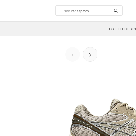
search-
btn
ESTILO DESP