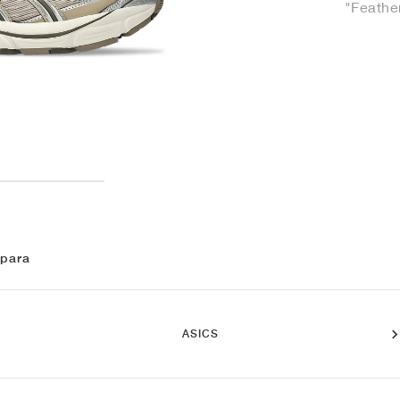
"Feathe
 para
ASICS