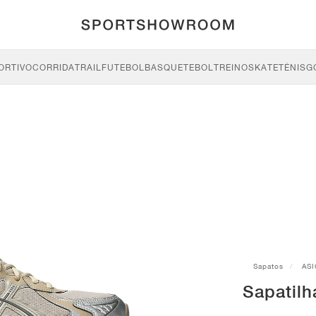
ORTIVO
CORRIDA
TRAIL
FUTEBOL
BASQUETEBOL
TREINO
SKATE
TÉNIS
G
Sapatos
ASI
Sapatil