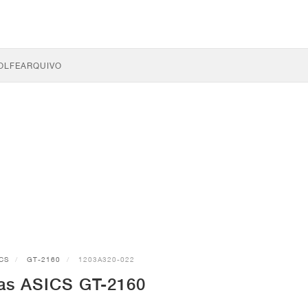
OLFE
ARQUIVO
CS
GT-2160
1203A320-022
has ASICS GT-2160