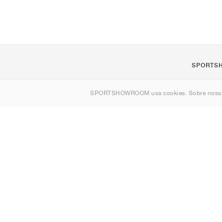
SPORTS
Sobre nós
SPORTSHOWROOM usa cookies. Sobre nos
Contato
Sitemap