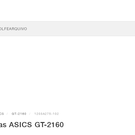
OLFE
ARQUIVO
CS
GT-2160
1203A275-102
has ASICS GT-2160