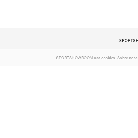
SPORTS
Sobre nós
SPORTSHOWROOM usa cookies. Sobre nos
Contato
Sitemap