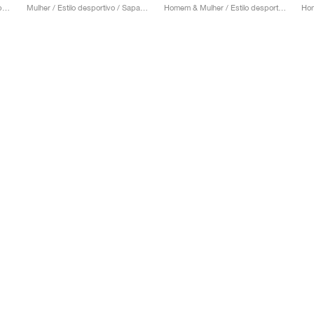
Homem / Estilo desportivo / Sapatos
Mulher / Estilo desportivo / Sapatos
Homem & Mulher / Estilo desportivo / Sapatos