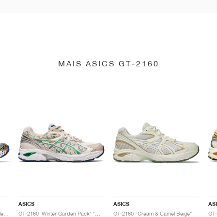
MAIS ASICS GT-2160
ASICS
ASICS
AS
GT-2160 x Gallery Dept. "ComplexCon"
GT-2160 ‘Winter Garden Pack’ "Oatmeal & Simply Taupe"
GT-2160 "Cream & Camel Beige"