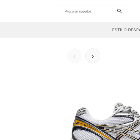
search-
btn
ESTILO DESP