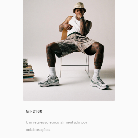
GT-2160
Um regresso épico alimentado por
colaborações.