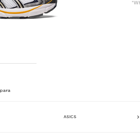
"Wh
 para
ASICS