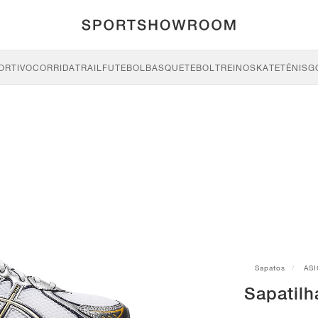
ORTIVO
CORRIDA
TRAIL
FUTEBOL
BASQUETEBOL
TREINO
SKATE
TÉNIS
G
Sapatos
ASI
Sapatil