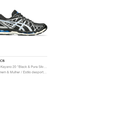
ICS
Gel-Kayano 20 "Black & Pure Silver"
Homem & Mulher / Estilo desportivo / Sapatos