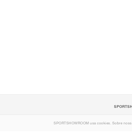
SPORTS
Sobre nós
SPORTSHOWROOM usa cookies. Sobre nos
Contato