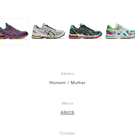
Gênero
Homem / Mulher
Marca
ASICS
Coleção