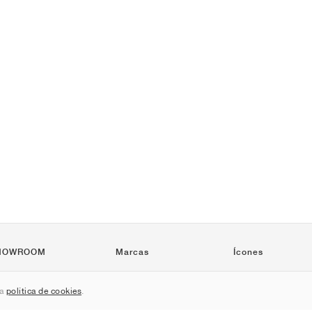
HOWROOM
Marcas
Ícones
Nike
Air Force 1
sa
política de cookies
.
Jordan
Jordan 1