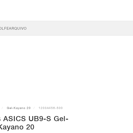
OLFE
ARQUIVO
Gel-Kayano 20
1203A456-500
s ASICS UB9-S Gel-
Kayano 20