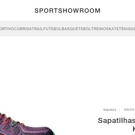
ORTIVO
CORRIDA
TRAIL
FUTEBOL
BASQUETEBOL
TREINO
SKATE
TÉNIS
G
Sapatos
ASICS
Sapatilha