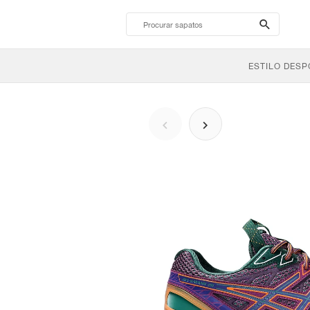
search-
btn
ESTILO DESP