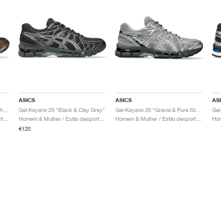
ASICS
ASICS
AS
Gel-Kayano 20 "Black & Reddish Brown"
Gel-Kayano 20 "Black & Clay Grey"
Gel-Kayano 20 "Gravel & Pure Silver"
Homem & Mulher / Estilo desportivo / Sapatos
Homem & Mulher / Estilo desportivo / Sapatos
Homem & Mulher / Estilo desportivo / Sapatos
€120