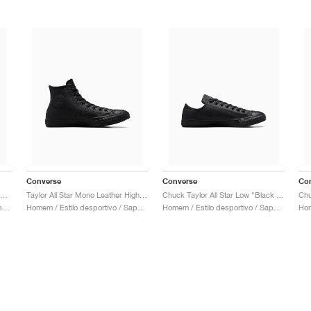
Converse
Converse
Co
huck Taylor All Star Leather Low "Black"
Taylor All Star Mono Leather High "Triple Black"
Chuck Taylor All Star Low "Black Mono"
Homem / Estilo desportivo / Sapatos
Homem / Estilo desportivo / Sapatos
Homem / Estilo desportivo / Sapatos