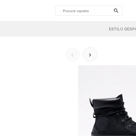
search-
btn
ESTILO DESP