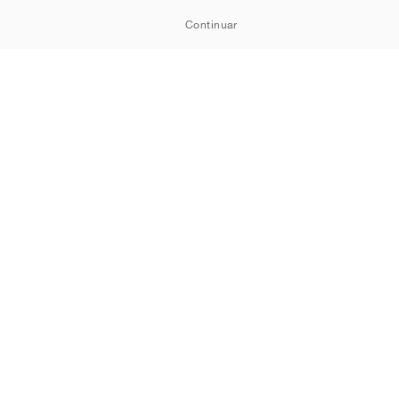
Continuar
Política de Cookies
Política de Privacidade