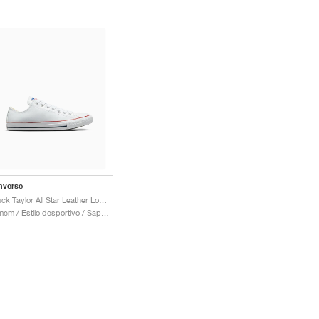
nverse
Chuck Taylor All Star Leather Low "White"
Homem / Estilo desportivo / Sapatos