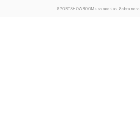
Sobre nós
SPORTSHOWROOM usa cookies. Sobre nos
Contato
Sitemap
Portugal