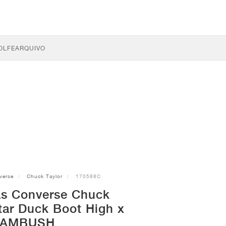
OLFE
ARQUIVO
verse
Chuck Taylor
170588C
as Converse Chuck
Star Duck Boot High x
AMBUSH