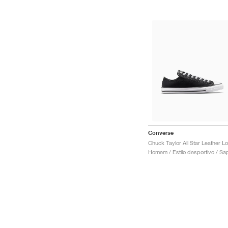
Converse
C