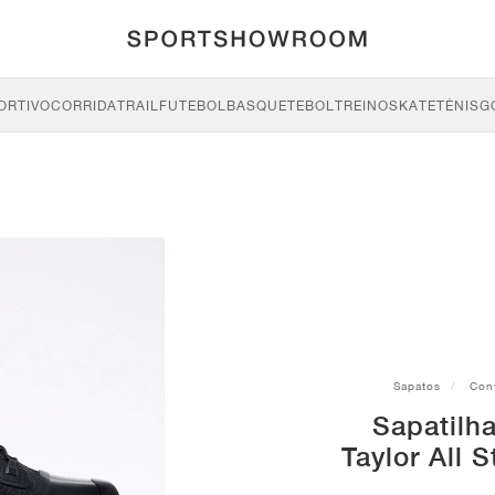
ORTIVO
CORRIDA
TRAIL
FUTEBOL
BASQUETEBOL
TREINO
SKATE
TÉNIS
G
Sapatos
Con
Sapatilh
Taylor All 