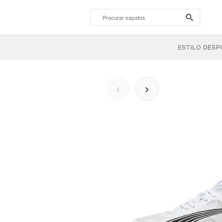
search-
btn
ESTILO DESP