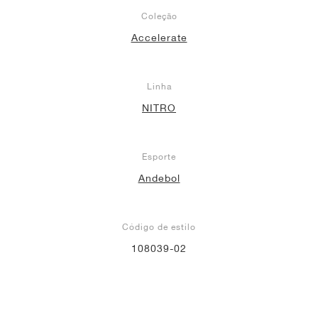
Coleção
Accelerate
Linha
NITRO
Esporte
Andebol
Código de estilo
108039-02