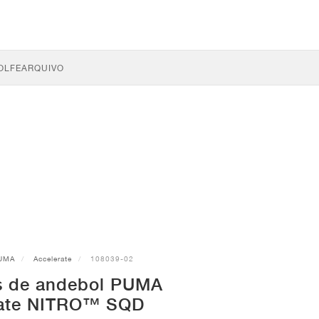
OLFE
ARQUIVO
UMA
Accelerate
108039-02
s de andebol PUMA
rate NITRO™ SQD