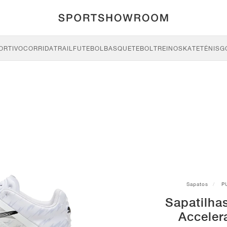
ORTIVO
CORRIDA
TRAIL
FUTEBOL
BASQUETEBOL
TREINO
SKATE
TÉNIS
G
Sapatos
P
Sapatilha
Accele