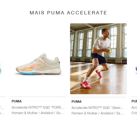
MAIS PUMA ACCELERATE
PUMA
PU
PUMA
Accelerate NITRO™ SQD "FASTER.TOGETHER"
Accelerate NITRO™ SQD "FOREVER.BETTER"
Acc
Accelerate NITRO™ SQD "Glowing Red & Dark Crimson"
Homem & Mulher / Andebol / Sapatos
Homem & Mulher / Andebol / Sapatos
Cri
Homem & Mulher / Andebol / Sapatos