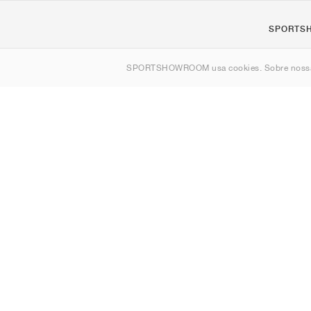
SPORTS
Sobre nós
SPORTSHOWROOM usa cookies. Sobre nos
Contato
Sitemap