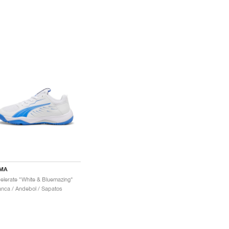
MA
elerate "White & Bluemazing"
anca / Andebol / Sapatos