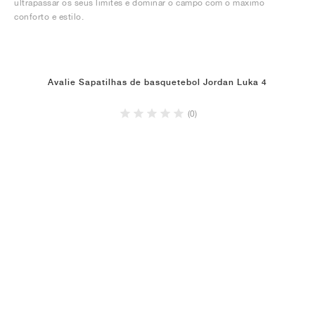
ultrapassar os seus limites e dominar o campo com o máximo
conforto e estilo.
Avalie Sapatilhas de basquetebol Jordan Luka 4
(0)