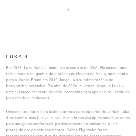
1
LUKA 4
Em 2018, Luka Dončić iniciou a sua carreira na NBA. Ele causou uma
forte impressão, ganhando o prémio de Novato do Ano e, após mudar
para a Jordan Brand em 2019, lançou o seu primeiro ténis de
basquetebol exclusivo. Em abril de 2025, a Jordan lançou o Luka 4,
uma evolução cativante da série, concebida para apoiar o seu estilo de
jogo rápido e implacável.
Uma mistura durável de tecidos torna a parte superior do Jordan Luka
4 resistente, mas flexível e leve. A sua forma esculpida molda-se ao pé
para um ajuste confortável, particularmente no calcanhar, que é
protegido por painéis resistentes. Cabos Flightwire foram
incorporados na estrutura do atacador para melhorar a contenção,