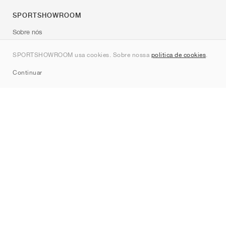
SPORTSHOWROOM
Sobre nós
Contato
SPORTSHOWROOM usa cookies. Sobre nossa
política de cookies
.
Sitemap
Continuar
Marcas
Nike
Jordan
adidas
New Balance
ASICS
PUMA
Converse
Vans
Hoka