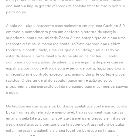
enquanto a língua grande oferece um acolchoamento macio sobre o
peito do pé.
A sola do Luka 4 apresenta amortecimento em espuma Cushlon 3.0
em todo o comprimento para um conforto e retorno de energia
superiores, com uma unidade Zoom Air no antepé que adiciona uma
resposta elástica. A marca registada IsoPlate proporciona rigidez
torcional e estabilidade, uma vez que o seu design atualizado se
estende desde a parte dianteira do pé até ao calcanhar. Quando
combinada com o padrão de aderência em espinha de peixe que se
espalha a partir do centro da sola exterior de borracha, proporciona
um equilíbrio e controlo excecionais, mesmo durante cortes e pivôs
rápidos. O design geral do sapato, baixo em relação ao solo,
proporciona uma sensação sólida no campo para movimentos suaves
e ágeis.
Os tecidos em camadas e os bordados apelativos conferem ao Jordan
Luka 4 um estilo refinado e memorável. Faixas concêntricas curvas
emanam pela lateral, com a IsoPlate visível na entressola e linhas de
design costuradas a pontuar a parte superior. A assinatura de Luka
está impressa na palmilha e o seu logótipo bordado na língua,