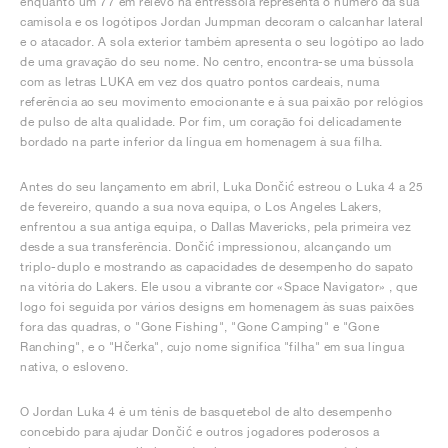
enquanto um 77 em relevo na entressola representa o número da sua
camisola e os logótipos Jordan Jumpman decoram o calcanhar lateral
e o atacador. A sola exterior também apresenta o seu logótipo ao lado
de uma gravação do seu nome. No centro, encontra-se uma bússola
com as letras LUKA em vez dos quatro pontos cardeais, numa
referência ao seu movimento emocionante e à sua paixão por relógios
de pulso de alta qualidade. Por fim, um coração foi delicadamente
bordado na parte inferior da língua em homenagem à sua filha.
Antes do seu lançamento em abril, Luka Dončić estreou o Luka 4 a 25
de fevereiro, quando a sua nova equipa, o Los Angeles Lakers,
enfrentou a sua antiga equipa, o Dallas Mavericks, pela primeira vez
desde a sua transferência. Dončić impressionou, alcançando um
triplo-duplo e mostrando as capacidades de desempenho do sapato
na vitória do Lakers. Ele usou a vibrante cor «Space Navigator» , que
logo foi seguida por vários designs em homenagem às suas paixões
fora das quadras, o "Gone Fishing", "Gone Camping" e "Gone
Ranching", e o "Hčerka", cujo nome significa "filha" em sua língua
nativa, o esloveno.
O Jordan Luka 4 é um ténis de basquetebol de alto desempenho
concebido para ajudar Dončić e outros jogadores poderosos a