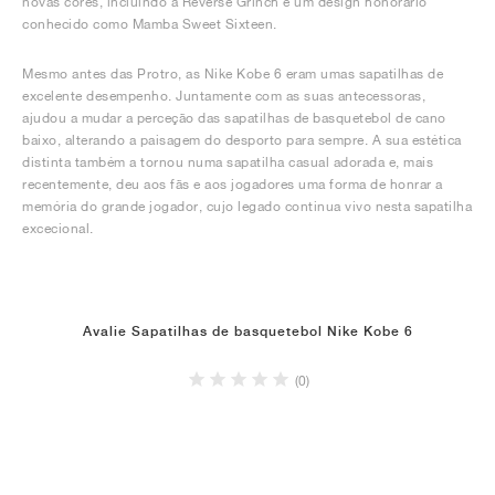
novas cores, incluindo a Reverse Grinch e um design honorário
conhecido como Mamba Sweet Sixteen.
Mesmo antes das Protro, as Nike Kobe 6 eram umas sapatilhas de
excelente desempenho. Juntamente com as suas antecessoras,
ajudou a mudar a perceção das sapatilhas de basquetebol de cano
baixo, alterando a paisagem do desporto para sempre. A sua estética
distinta também a tornou numa sapatilha casual adorada e, mais
recentemente, deu aos fãs e aos jogadores uma forma de honrar a
memória do grande jogador, cujo legado continua vivo nesta sapatilha
excecional.
Avalie Sapatilhas de basquetebol Nike Kobe 6
(0)