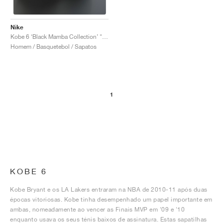
Nike
Kobe 6 ‘Black Mamba Collection’ "Fade to Black"
Homem / Basquetebol / Sapatos
1
KOBE 6
Kobe Bryant e os LA Lakers entraram na NBA de 2010-11 após duas
épocas vitoriosas. Kobe tinha desempenhado um papel importante em
ambas, nomeadamente ao vencer as Finais MVP em '09 e '10
enquanto usava os seus ténis baixos de assinatura. Estas sapatilhas