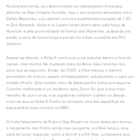
Na primeira ronda, os Lakers tiveram um desempenho forte para
derrotar os New Orleans Hornets, mas o seu próximo adversário era o
Dallas Mavericks, cujo plantel incluía a superestrela europeia de 1,80
m Dirk Nowitzki. Kobe e os Lakers foram dominados pela força de
Nowitzki e pela profundidade do banco dos Mavericks, acabando por
perder a série de forma limpa e pondo fim à bem sucedida era Phil
Jackson.
Apesar da derrota, o Kobe 6 continuou a ser popular dentro e fora do
campo, mas muitos fãs mudaram para modelos mais recentes nos
anos que se seguiram. Então, em 2020, a Nike marcou o décimo
aniversário do icónico sapato de basquetebol, actualizando-o para um
modelo Protro. Este modelo retro de desempenho tinha uma espuma
Cushlon melhorada e um moderno saco Zoom Air que criava mais
ressalto do que nunca, e os jogadores voltaram a aderir ao design,
uma vez que as Kobe 6 Protro se tornaram uma das sapatilhas de
basquetebol mais comuns na NBA.
O triste falecimento de Kobe e Gigi Bryant no início desse ano tornou
o lançamento das Protro ainda mais pungente, e a Nike lançou uma
série de cores clássicas, como a Grinch e a All-Star, juntamente com