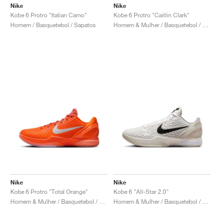
FIELD GENERAL
CRAZE
ADIRACER
MULE
471
GEL-CUMULUS 16
G.T. CUT
FORCE 58
TEKKIRA CUP
508
JORDAN
Nike
Nike
Kobe 6 Protro "Italian Camo"
Kobe 6 Protro "Caitlin Clark"
Homem / Basquetebol / Sapatos
Homem & Mulher / Basquetebol / Sapatos
KILLSHOT 2
MOTO 2K
ITALIA
LEGACY 312
ALLERDALE
G.T. FUTURE
PS8
ALOHA SUPER
600
TOTAL 90
PHENOMENA
FORUM
JUMPMAN JACK
2000
VERTEBRAE
808
AVA ROVER
1000
HAMBURG
204L
AIR MAX 95
933
MIND
860V2
AIR RIFT
Nike
Nike
Kobe 6 Protro "Total Orange"
Kobe 6 "All-Star 2.0"
Homem & Mulher / Basquetebol / Sapatos
Homem & Mulher / Basquetebol / Sapatos