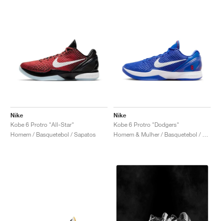
Nike
Nike
Kobe 6 Protro "All-Star"
Kobe 6 Protro "Dodgers"
Homem / Basquetebol / Sapatos
Homem & Mulher / Basquetebol / Sapatos