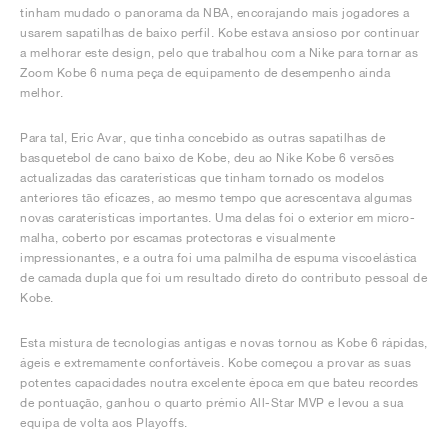
tinham mudado o panorama da NBA, encorajando mais jogadores a
usarem sapatilhas de baixo perfil. Kobe estava ansioso por continuar
a melhorar este design, pelo que trabalhou com a Nike para tornar as
Zoom Kobe 6 numa peça de equipamento de desempenho ainda
melhor.
Para tal, Eric Avar, que tinha concebido as outras sapatilhas de
basquetebol de cano baixo de Kobe, deu ao Nike Kobe 6 versões
actualizadas das caraterísticas que tinham tornado os modelos
anteriores tão eficazes, ao mesmo tempo que acrescentava algumas
novas caraterísticas importantes. Uma delas foi o exterior em micro-
malha, coberto por escamas protectoras e visualmente
impressionantes, e a outra foi uma palmilha de espuma viscoelástica
de camada dupla que foi um resultado direto do contributo pessoal de
Kobe.
Esta mistura de tecnologias antigas e novas tornou as Kobe 6 rápidas,
ágeis e extremamente confortáveis. Kobe começou a provar as suas
potentes capacidades noutra excelente época em que bateu recordes
de pontuação, ganhou o quarto prémio All-Star MVP e levou a sua
equipa de volta aos Playoffs.