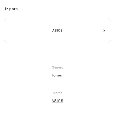
FIELD GENERAL
CRAZE
ADIRACER
MULE
471
GEL-CUMULUS 16
G.T. CUT
FORCE 58
TEKKIRA CUP
508
JORDAN
Ir para
KILLSHOT 2
MOTO 2K
ITALIA
LEGACY 312
ALLERDALE
G.T. FUTURE
PS8
ALOHA SUPER
600
TOTAL 90
PHENOMENA
FORUM
JUMPMAN JACK
2000
VERTEBRAE
808
ASICS
AVA ROVER
1000
HAMBURG
204L
AIR MAX 95
933
MIND
860V2
Gênero
AIR RIFT
Homem
Marca
ASICS