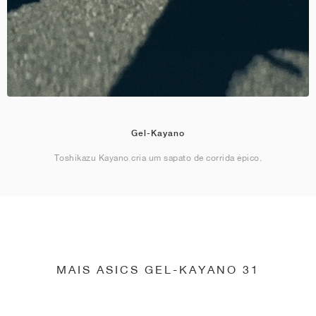
Gel-Kayano
Toshikazu Kayano cria um sapato de corrida épico.
MAIS ASICS GEL-KAYANO 31