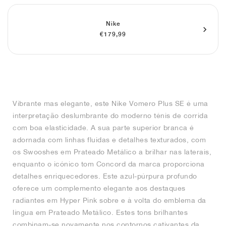
FIELD GENERAL
CRAZE
ADIRACER
MULE
471
GEL-CUMULUS 16
G.T. CUT
FORCE 58
TEKKIRA CUP
508
JORDAN
Nike
KILLSHOT 2
MOTO 2K
ITALIA
LEGACY 312
ALLERDALE
G.T. FUTURE
PS8
ALOHA SUPER
600
€179,99
TOTAL 90
PHENOMENA
FORUM
JUMPMAN JACK
2000
VERTEBRAE
808
AVA ROVER
1000
HAMBURG
204L
AIR MAX 95
933
Vibrante mas elegante, este Nike Vomero Plus SE é uma
MIND
860V2
interpretação deslumbrante do moderno ténis de corrida
com boa elasticidade. A sua parte superior branca é
AIR RIFT
adornada com linhas fluidas e detalhes texturados, com
os Swooshes em Prateado Metálico a brilhar nas laterais,
enquanto o icónico tom Concord da marca proporciona
detalhes enriquecedores. Este azul-púrpura profundo
oferece um complemento elegante aos destaques
radiantes em Hyper Pink sobre e à volta do emblema da
língua em Prateado Metálico. Estes tons brilhantes
combinam-se novamente nos contornos cativantes da