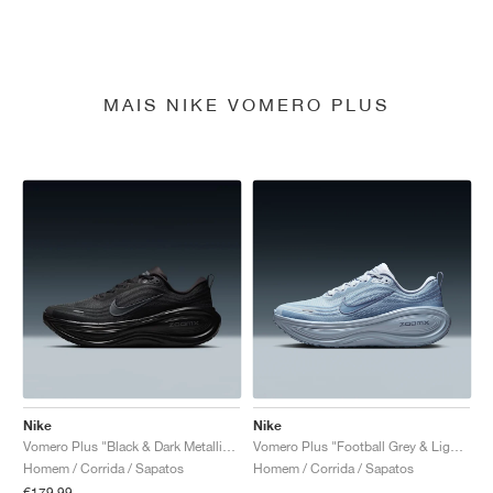
MAIS NIKE VOMERO PLUS
Nike
Nike
Vomero Plus "Black & Dark Metallic Grey"
Vomero Plus "Football Grey & Light Armory Blue"
Homem / Corrida / Sapatos
Homem / Corrida / Sapatos
€179,99