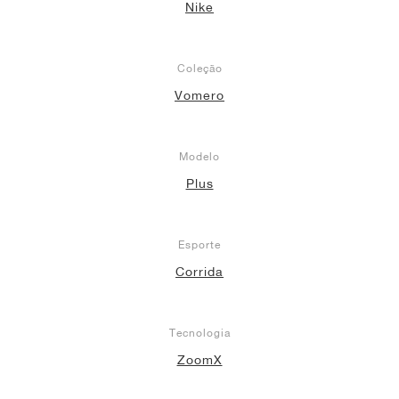
Nike
Coleção
Vomero
Modelo
Plus
Esporte
Corrida
Tecnologia
ZoomX