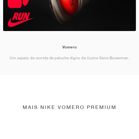
Vomero
Um sapato de corrida de peluche digno da ilustre Série Bowerman.
MAIS NIKE VOMERO PREMIUM