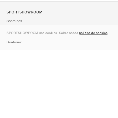
SPORTSHOWROOM
Sobre nós
Contato
SPORTSHOWROOM usa cookies. Sobre nossa
política de cookies
.
Sitemap
Continuar
Marcas
Nike
Jordan
adidas
New Balance
ASICS
PUMA
Converse
Vans