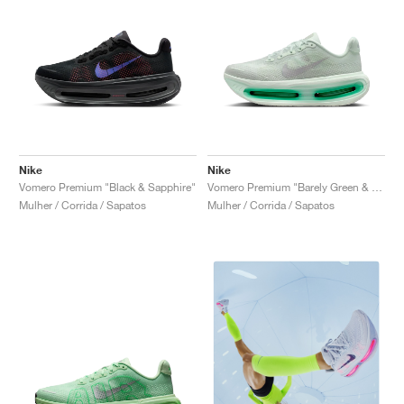
Nike
Nike
Vomero Premium "Black & Sapphire"
Vomero Premium "Barely Green & Light Silver"
Mulher / Corrida / Sapatos
Mulher / Corrida / Sapatos