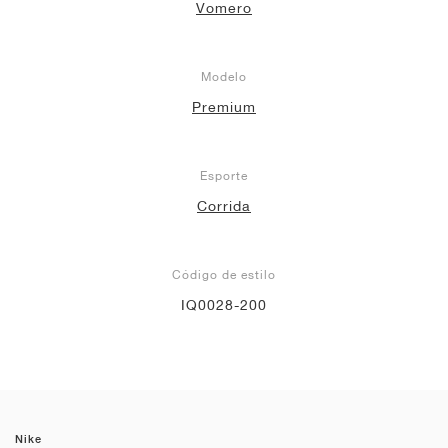
Vomero
Modelo
Premium
Esporte
Corrida
Código de estilo
IQ0028-200
Nike