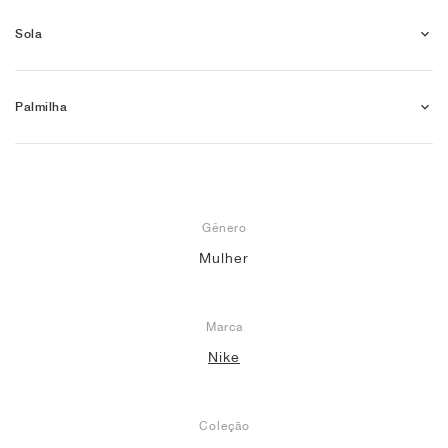
Sola
Palmilha
Gênero
Mulher
Marca
Nike
Coleção