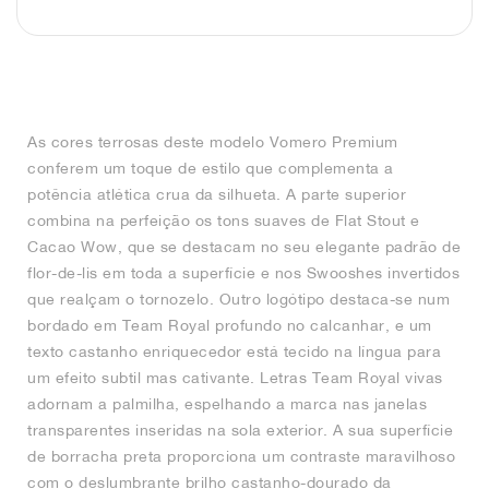
FIELD GENERAL
CRAZE
ADIRACER
MULE
471
GEL-CUMULUS 16
G.T. CUT
FORCE 58
TEKKIRA CUP
508
JORDAN
KILLSHOT 2
MOTO 2K
ITALIA
LEGACY 312
ALLERDALE
G.T. FUTURE
PS8
ALOHA SUPER
600
TOTAL 90
PHENOMENA
FORUM
JUMPMAN JACK
2000
VERTEBRAE
808
As cores terrosas deste modelo Vomero Premium
conferem um toque de estilo que complementa a
AVA ROVER
1000
HAMBURG
204L
AIR MAX 95
933
potência atlética crua da silhueta. A parte superior
combina na perfeição os tons suaves de Flat Stout e
MIND
860V2
Cacao Wow, que se destacam no seu elegante padrão de
flor-de-lis em toda a superfície e nos Swooshes invertidos
AIR RIFT
que realçam o tornozelo. Outro logótipo destaca-se num
bordado em Team Royal profundo no calcanhar, e um
texto castanho enriquecedor está tecido na língua para
um efeito subtil mas cativante. Letras Team Royal vivas
adornam a palmilha, espelhando a marca nas janelas
transparentes inseridas na sola exterior. A sua superfície
de borracha preta proporciona um contraste maravilhoso
com o deslumbrante brilho castanho-dourado da