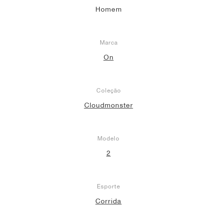
Homem
Marca
On
Coleção
Cloudmonster
Modelo
2
Esporte
Corrida