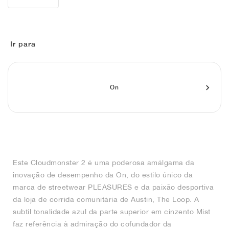
FIELD GENERAL
CRAZE
ADIRACER
MULE
471
GEL-CUMULUS 16
G.T. CUT
FORCE 58
TEKKIRA CUP
508
JORDAN
KILLSHOT 2
MOTO 2K
ITALIA
LEGACY 312
ALLERDALE
G.T. FUTURE
PS8
ALOHA SUPER
600
Ir para
TOTAL 90
PHENOMENA
FORUM
JUMPMAN JACK
2000
VERTEBRAE
808
AVA ROVER
1000
HAMBURG
204L
AIR MAX 95
933
On
MIND
860V2
AIR RIFT
Este Cloudmonster 2 é uma poderosa amálgama da
inovação de desempenho da On, do estilo único da
marca de streetwear PLEASURES e da paixão desportiva
da loja de corrida comunitária de Austin, The Loop. A
subtil tonalidade azul da parte superior em cinzento Mist
faz referência à admiração do cofundador da