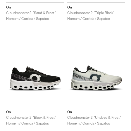
On
On
Cloudmonster 2 "Sand & Frost"
Cloudmonster 2 "Triple Black"
Homem / Corrida / Sapatos
Homem / Corrida / Sapatos
On
On
Cloudmonster 2 "Black & Frost"
Cloudmonster 2 "Undyed & Frost"
Homem / Corrida / Sapatos
Homem / Corrida / Sapatos